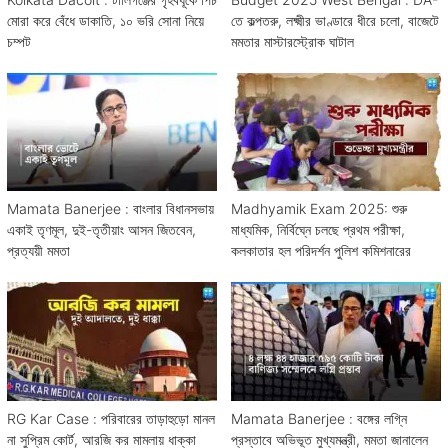
মোরা করে বেঁধে ডাকাতি, ১০ ভরি সোনা নিয়ে
তে কল্পতরু, লক্ষ্মীর ভাণ্ডারে ধীরে চলো, বাজেটে
চম্পট
মমতার মাস্টারস্ট্রোক ঘাটাল
Mamata Banerjee : বাংলার বিধানসভায়
Madhyamik Exam 2025: শুরু
একাই তৃণমূল, দুই-তৃতীয়াং আসন জিতবেন,
মাধ্যমিক, নির্বিঘ্নে চলছে প্রথম পরীক্ষা,
প্রত্যয়ী মমতা
কলকাতার হল পরিদর্শন পুলিশ কমিশনারের
RG Kar Case : পরিবারের তাড়াহুড়ো মানল
Mamata Banerjee : বঙ্গের লগ্নি
না সুপ্রিম কোর্ট, আরজি কর মামলায় ধাক্কা
প্রস্তাবে অভিভূত মুখ্যমন্ত্রী, মমতা জানালেন