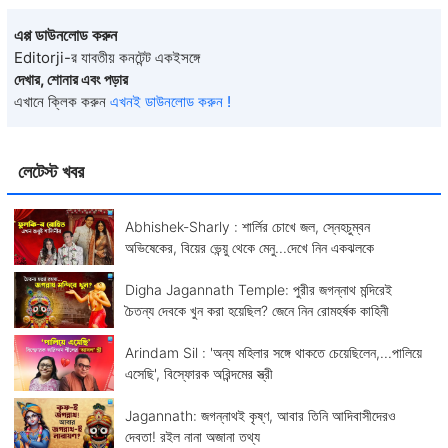
এপ্প ডাউনলোড করুন
Editorji-র যাবতীয় কনটেন্ট একইসঙ্গে
দেখার, শোনার এবং পড়ার
এখানে ক্লিক করুন
এখনই ডাউনলোড করুন !
লেটেস্ট খবর
Abhishek-Sharly : শার্লির চোখে জল, স্নেহচুম্বন
অভিষেকের, বিয়ের ভেন্য়ু থেকে মেনু...দেখে নিন একঝলকে
Digha Jagannath Temple: পুরীর জগন্নাথ মন্দিরেই
চৈতন্য দেবকে খুন করা হয়েছিল? জেনে নিন রোমহর্ষক কাহিনী
Arindam Sil : 'অন্য মহিলার সঙ্গে থাকতে চেয়েছিলেন,...পালিয়ে
এসেছি', বিস্ফোরক অরিন্দমের স্ত্রী
Jagannath: জগন্নাথই কৃষ্ণ, আবার তিনি আদিবাসীদেরও
দেবতা! রইল নানা অজানা তথ্য