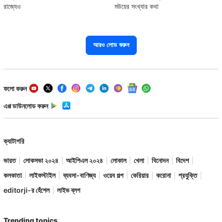
রাজ্যেও
মউয়ের সংখ্যার কথা
আরও লোড করুন
ফলো করুন
এপ্প ডাউনলোড করুন
ক্যাটাগরি
ভারত
লোকসভা ২০২৪
আইপিএল ২০২৪
লোকাল
খেলা
বিনোদন
বিদেশ
কলকাতা
লাইফস্টাইল
ব্যবসা-বাণিজ্য
ওয়েব গল্প
কেরিয়ার
করোনা
প্রযুক্তি
editorji-র হেঁশেল
লাইভ ব্লগ
Trending topics