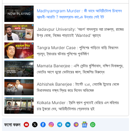
Madhyamgram Murder : কী ভাবে আহিরীটোলা চিনলেন
ফাল্গুনী-আরতি ? মধ্যমগ্রাম-কাণ্ডে উদ্ধার সেই ইট
Jadavpur University: 'অচল' যাদবপুরে নয়া চাঞ্চল্য, রাজের
উগ্র বোমা, নিজের পাড়াতেই 'Wanted' ব্রাত্য
Tangra Murder Case : পুলিশের গাড়িতে বাড়ি ফিরলেন
প্রসূন, ট্যাংরার ঘটনায় পুলিশের পুনর্নির্মাণ
Mamata Banerjee : এপি সেন্টার মুর্শিদাবাদ, দক্ষিণ দিনাজপুর,
ভোটের আগে ভুয়ো ভোটারের জাল, বিজেপির বিরুদ্ধে
Abhishek Banerjee : টার্গেট ২১৫, নেতাজি ইন্ডোর থেকে
বিধানসভার লক্ষ্য স্থির করে দিলেন অভিষেক
Kolkata Murder : ট্রলি ব্যাগ খুলতেই বেরিয়ে এল মহিলার
চার টুকরো দেহ, আরিহীটোলায় গ্রেফতার দুই
ফলো করুন