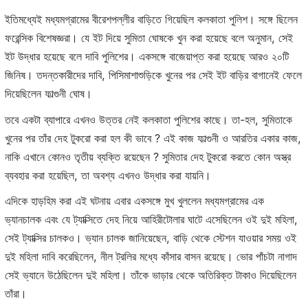
ইতিমধ্যেই মধ্যমগ্রামের বীরেশপল্লীর বাড়িতে গিয়েছিল কলকাতা পুলিশ। সঙ্গে ছিলেন
ফরেন্সিক বিশেষজ্ঞরা। যে ইট দিয়ে সুমিতা ঘোষকে খুন করা হয়েছে বলে অনুমান, সেই
ইট উদ্ধার হয়েছে বলে দাবি পুলিশের। একসঙ্গে বাজেয়াপ্ত করা হয়েছে আরও ২০টি
জিনিষ। তদন্তকারীদের দাবি, পিসিমাশাশুড়িকে খুনের পর সেই ইট বাড়ির বাগানেই ফেলে
দিয়েছিলেন ফাল্গুনী ঘোষ।
তবে একটা ব্যাপারে এখনও উত্তর নেই কলকাতা পুলিশের কাছে। তা-হল, সুমিতাকে
খুনের পর তাঁর দেহ টুকরো করা হল কী ভাবে ? এই কাজ ফাল্গুনী ও আরতির একার কাজ,
নাকি এখানে কোনও তৃতীয় ব্যক্তি রয়েছেন ? সুমিতার দেহ টুকরো করতে কোন অস্ত্র
ব্যবহার করা হয়েছিল, তা অবশ্য এখনও উদ্ধার করা যায়নি।
এদিকে হাড়হিম করা এই ঘটনায় এবার একসঙ্গে মুখ খুললেন মধ্যমগ্রামের এক
ভ্যানচালক এবং যে ট্যাক্সিতে দেহ নিয়ে আহিরীটোলার ঘাটে এসেছিলেন ওই দুই মহিলা,
সেই ট্যাক্সির চালকও। ভ্যান চালক জানিয়েছেন, বাড়ি থেকে স্টেশন যাওয়ার সময় ওই
দুই মহিলা দাবি করেছিলেন, নীল ট্রলির মধ্যে কাঁসার বাসন রয়েছে। ভোর পাঁচটা নাগাদ
সেই ভ্যানে উঠেছিলেন দুই মহিলা। তাঁকে ভাড়ার থেকে অতিরিক্ত টাকাও দিয়েছিলেন
তাঁরা।