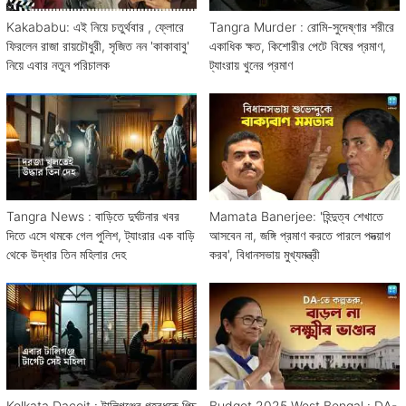
Kakababu: এই নিয়ে চতুর্থবার , ফ্লোরে
Tangra Murder : রোমি-সুদেষ্ণার শরীরে
ফিরলেন রাজা রায়চৌধুরী, সৃজিত নন 'কাকাবাবু'
একাধিক ক্ষত, কিশোরীর পেটে বিষের প্রমাণ,
নিয়ে এবার নতুন পরিচালক
ট্যাংরায় খুনের প্রমাণ
Tangra News : বাড়িতে দুর্ঘটনার খবর
Mamata Banerjee: 'হিন্দুত্ব শেখাতে
দিতে এসে থমকে গেল পুলিশ, ট্যাংরার এক বাড়ি
আসবেন না, জঙ্গি প্রমাণ করতে পারলে পদত্য়াগ
থেকে উদ্ধার তিন মহিলার দেহ
করব', বিধানসভায় মুখ্যমন্ত্রী
Kolkata Dacoit : টালিগঞ্জের গৃহবধূকে পিচ
Budget 2025 West Bengal : DA-