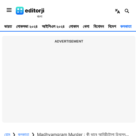
editorji
ভারত
লোকসভা ২০২৪
আইপিএল ২০২৪
লোকাল
খেলা
বিনোদন
বিদেশ
কলকাতা
ADVERTISEMENT
হোম
❯
কলকাতা
❯
Madhyamgram Murder : কী ভাবে আহিরীটোলা চিনলেন ফাল্গুনী-আরতি ? মধ্যমগ্রাম-কাণ্ডে উদ্ধার সেই ইট