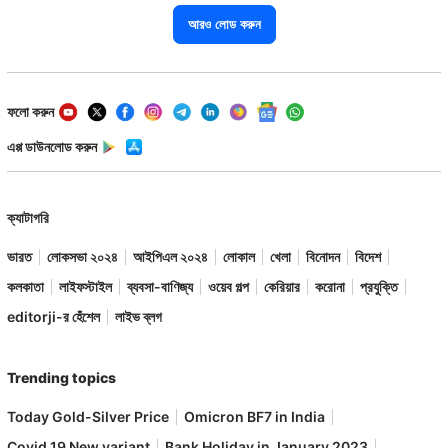
আরও লোড করুন
ফলো করুন
এপ্প ডাউনলোড করুন
ক্যাটাগরি
ভারত
লোকসভা ২০২৪
আইপিএল ২০২৪
লোকাল
খেলা
বিনোদন
বিদেশ
কলকাতা
লাইফস্টাইল
ব্যবসা-বাণিজ্য
ওয়েব গল্প
কেরিয়ার
করোনা
প্রযুক্তি
editorji-র হেঁশেল
লাইভ ব্লগ
Trending topics
Today Gold-Silver Price
Omicron BF7 in India
Covid 19 New variant
Bank Holiday in January 2023