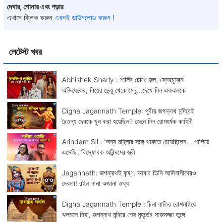
দেখার, শোনার এবং পড়ার
এখানে ক্লিক করুন
এখনই ডাউনলোড করুন !
লেটেস্ট খবর
Abhishek-Sharly : শার্লির চোখে জল, স্নেহচুম্বন
অভিষেকের, বিয়ের ভেন্য়ু থেকে মেনু...দেখে নিন একঝলকে
Digha Jagannath Temple: পুরীর জগন্নাথ মন্দিরেই
চৈতন্য দেবকে খুন করা হয়েছিল? জেনে নিন রোমহর্ষক কাহিনী
Arindam Sil : 'অন্য মহিলার সঙ্গে থাকতে চেয়েছিলেন,...পালিয়ে
এসেছি', বিস্ফোরক অরিন্দমের স্ত্রী
Jagannath: জগন্নাথই কৃষ্ণ, আবার তিনি আদিবাসীদেরও
দেবতা! রইল নানা অজানা তথ্য
Digha Jagannath Temple : চিনা বাতির রোশনাইয়ে
ঝলমলে দিঘা, জগন্নাথ মন্দিরে শেষ মুহূর্তের সাজসজ্জা তুঙ্গে