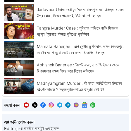
Jadavpur University: 'অচল' যাদবপুরে নয়া চাঞ্চল্য, রাজের
উগ্র বোমা, নিজের পাড়াতেই 'Wanted' ব্রাত্য
Tangra Murder Case : পুলিশের গাড়িতে বাড়ি ফিরলেন
প্রসূন, ট্যাংরার ঘটনায় পুলিশের পুনর্নির্মাণ
Mamata Banerjee : এপি সেন্টার মুর্শিদাবাদ, দক্ষিণ দিনাজপুর,
ভোটের আগে ভুয়ো ভোটারের জাল, বিজেপির বিরুদ্ধে
Abhishek Banerjee : টার্গেট ২১৫, নেতাজি ইন্ডোর থেকে
বিধানসভার লক্ষ্য স্থির করে দিলেন অভিষেক
Madhyamgram Murder : কী ভাবে আহিরীটোলা চিনলেন
ফাল্গুনী-আরতি ? মধ্যমগ্রাম-কাণ্ডে উদ্ধার সেই ইট
ফলো করুন
এপ্প ডাউনলোড করুন
Editorji-র যাবতীয় কনটেন্ট একইসঙ্গে