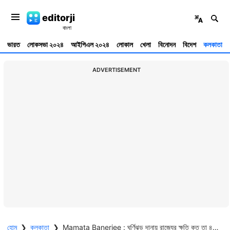
editorji
ভারত
লোকসভা ২০২৪
আইপিএল ২০২৪
লোকাল
খেলা
বিনোদন
বিদেশ
কলকাতা
ADVERTISEMENT
হোম
❯
কলকাতা
❯
Mamata Banerjee : ঘূর্ণিঝড় দানায় রাজ্যের ক্ষতি কত তা ৪৮ ঘণ্টার মধ্যে জানাতে নির্দেশ দিলেন মুখ্যমন্ত্রীর