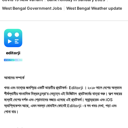
West Bengal Government Jobs
West Bengal Weather update
editorji
আমাদের সম্পর্কে
খবর এবং তথ্যের জনপ্রিয় একটি ভারতীয় প্ল্যাটফর্ম- Editorji । ২০১৮ সালে দেশের অন্যতম
শীর্ষস্থানীয় সাংবাদিক বিক্রম চন্দ্রা'র নেতৃত্বে এই ডিজিটাল প্ল্যাটফর্মের যাত্রা শুরু। অল্প সময়ের
মধ্যেই দেশের দর্শক এবং শ্রোতাদের নজরে এসেছে এই প্ল্যাটফর্ম। অ্যান্ড্রয়েড এবং iOS
অ্যাপ্লিকেশন আছে, এমন সমস্ত মোবাইল ফোনেই Editorji -র সব খবর দেখা, পড়া এবং
শোনা যায়।