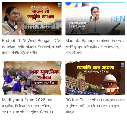
Budget 2025 West Bengal : DA-
Mamata Banerjee : বাংলার বিধানসভায়
তে কল্পতরু, লক্ষ্মীর ভাণ্ডারে ধীরে চলো, বাজেটে
একাই তৃণমূল, দুই-তৃতীয়াং আসন জিতবেন,
মমতার মাস্টারস্ট্রোক ঘাটাল
প্রত্যয়ী মমতা
Madhyamik Exam 2025: শুরু
RG Kar Case : পরিবারের তাড়াহুড়ো মানল
মাধ্যমিক, নির্বিঘ্নে চলছে প্রথম পরীক্ষা,
না সুপ্রিম কোর্ট, আরজি কর মামলায় ধাক্কা
কলকাতার হল পরিদর্শন পুলিশ কমিশনারের
রাজ্যেও