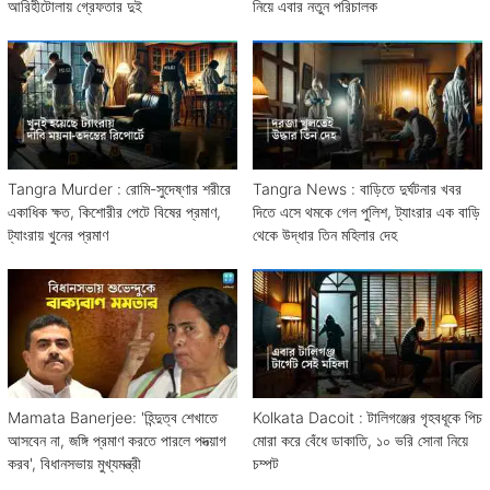
আরিহীটোলায় গ্রেফতার দুই
নিয়ে এবার নতুন পরিচালক
Tangra Murder : রোমি-সুদেষ্ণার শরীরে
Tangra News : বাড়িতে দুর্ঘটনার খবর
একাধিক ক্ষত, কিশোরীর পেটে বিষের প্রমাণ,
দিতে এসে থমকে গেল পুলিশ, ট্যাংরার এক বাড়ি
ট্যাংরায় খুনের প্রমাণ
থেকে উদ্ধার তিন মহিলার দেহ
Mamata Banerjee: 'হিন্দুত্ব শেখাতে
Kolkata Dacoit : টালিগঞ্জের গৃহবধূকে পিচ
আসবেন না, জঙ্গি প্রমাণ করতে পারলে পদত্য়াগ
মোরা করে বেঁধে ডাকাতি, ১০ ভরি সোনা নিয়ে
করব', বিধানসভায় মুখ্যমন্ত্রী
চম্পট