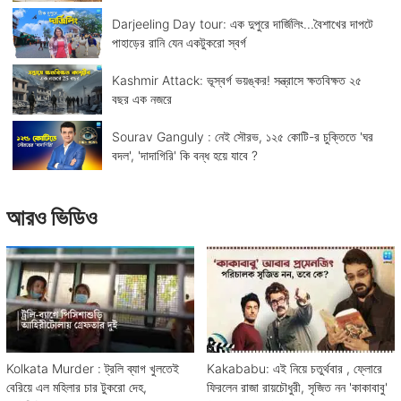
Darjeeling Day tour: এক দুপুরে দার্জিলিং...বৈশাখের দাপটে
পাহাড়ের রানি যেন একটুকরো স্বর্গ
Kashmir Attack: ভূস্বর্গ ভয়ঙ্কর! সন্ত্রাসে ক্ষতবিক্ষত ২৫
বছর এক নজরে
Sourav Ganguly : নেই সৌরভ, ১২৫ কোটি-র চুক্তিতে 'ঘর
বদল', 'দাদাগিরি' কি বন্ধ হয়ে যাবে ?
আরও ভিডিও
Kolkata Murder : ট্রলি ব্যাগ খুলতেই
Kakababu: এই নিয়ে চতুর্থবার , ফ্লোরে
বেরিয়ে এল মহিলার চার টুকরো দেহ,
ফিরলেন রাজা রায়চৌধুরী, সৃজিত নন 'কাকাবাবু'