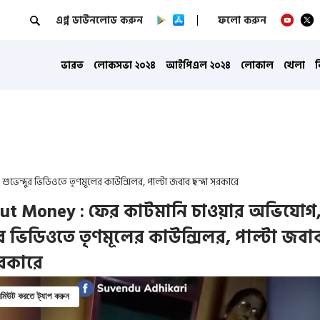
এপ্প ডাউনলোড করুন
ফলো করুন
ভারত
লোকসভা ২০২৪
আইপিএল ২০২৪
লোকাল
খেলা
েন্দুর ভিডিওতে তৃণমূলের কাউন্সিলর, পাল্টা জবাব ছন্দা সরকারে
ut Money : ফের কাটমানি চাওয়ার অভিযোগ
দুর ভিডিওতে তৃণমূলের কাউন্সিলর, পাল্টা জবা
সরকারে
িউট করতে ট্যাপ করুন