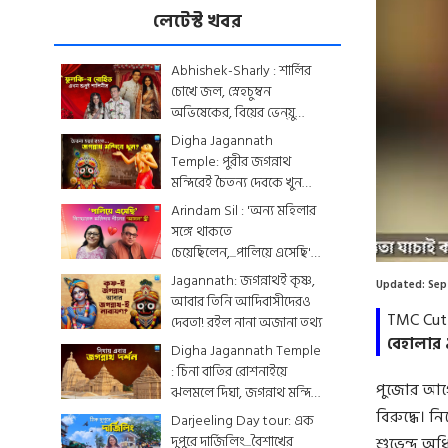
লেটেস্ট খবর
Abhishek-Sharly : শার্লির
চোখে জল, স্নেহচুম্বন
অভিষেকের, বিয়ের ভেন্য়ু
থেকে মেনু...দেখে নিন
Digha Jagannath
একঝলকে
Temple: পুরীর জগন্নাথ
মন্দিরেই চৈতন্য দেবকে খুন
করা হয়েছিল? জেনে নিন
Arindam Sil : 'অন্য মহিলার
রোমহর্ষক কাহিনী
সঙ্গে থাকতে
চেয়েছিলেন,...পালিয়ে এসেছি',
বিস্ফোরক অরিন্দমের স্ত্রী
Jagannath: জগন্নাথই কৃষ্ণ,
Updated:
Sep
আবার তিনি আদিবাসীদেরও
TMC Cut
দেবতা! রইল নানা অজানা তথ্য
বেহালার 
Digha Jagannath Temple
: চিনা বাতির রোশনাইয়ে
পুজোর আগে
ঝলমলে দিঘা, জগন্নাথ মন্দিরে
শেষ মুহূর্তের সাজসজ্জা তুঙ্গে
বিরুদ্ধে।
Darjeeling Day tour: এক
দুপুরে দার্জিলিং...বৈশাখের
শুভেন্দু অ