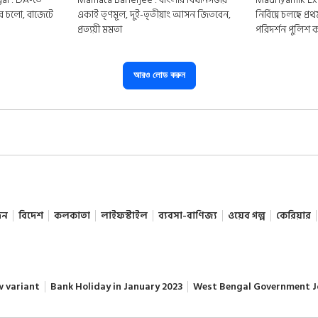
ীরে চলো, বাজেটে
একাই তৃণমূল, দুই-তৃতীয়াং আসন জিতবেন,
নির্বিঘ্নে চলছে 
প্রত্যয়ী মমতা
পরিদর্শন পুলিশ
আরও লোড করুন
দন
বিদেশ
কলকাতা
লাইফস্টাইল
ব্যবসা-বাণিজ্য
ওয়েব গল্প
কেরিয়ার
w variant
Bank Holiday in January 2023
West Bengal Government J