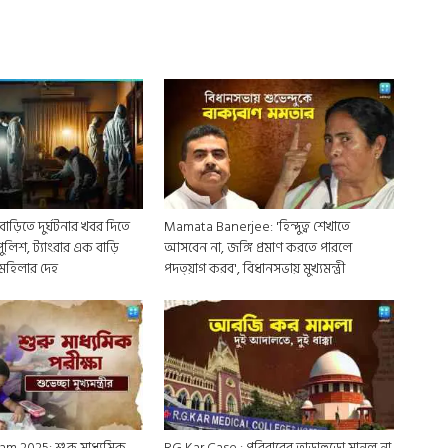
ড়িতে দুর্ঘটনার খবর দিতে
Mamata Banerjee: 'হিন্দুত্ব শেখাতে
লিশ, ট্যাংরার এক বাড়ি
আসবেন না, জঙ্গি প্রমাণ করতে পারলে
 মহিলার দেহ
পদত্য়াগ করব', বিধানসভায় মুখ্যমন্ত্রী
 2025: শুরু মাধ্যমিক,
RG Kar Case : পরিবারের তাড়াহুড়ো মানল না