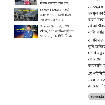
দাপটে পাহাড়ের রানি যেন
শুভেন্দুর 
একটুকরো স্বর্গ
Kashmir Attack: ভূস্বর্গ
তৃণমূল কা
ভয়ঙ্কর! সন্ত্রাসে ক্ষতবিক্ষত
টাকা দিতে হ
২৫ বছর এক নজরে
এই কাউন্সি
Sourav Ganguly : নেই
সৌরভ, ১২৫ কোটি-র চুক্তিতে
অধিকারীর
'ঘর বদল', 'দাদাগিরি' কি বন্ধ
ওয়াকিবহাল
হয়ে যাবে ?
ভুরি অভিযো
ঘটনা নতুন 
আগে মেয়রক
কাটমানি 
এই পরিস্থি
মহল। যদিও,
রাজ্যের বি
Suvendu 