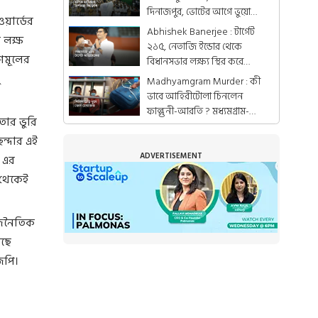
দিনাজপুর, ভোটের আগে ভুয়ো
ওয়ার্ডের
ভোটারের জাল, বিজেপির বিরুদ্ধে
Abhishek Banerjee : টার্গেট
 লক্ষ
২১৫, নেতাজি ইন্ডোর থেকে
ৃণমূলের
বিধানসভার লক্ষ্য স্থির করে
দিলেন অভিষেক
Madhyamgram Murder : কী
ভাবে আহিরীটোলা চিনলেন
ফাল্গুনী-আরতি ? মধ্যমগ্রাম-
তার ভুরি
কাণ্ডে উদ্ধার সেই ইট
ন্দার এই
ADVERTISEMENT
 এর
 থেকেই
রাজনৈতিক
েছে
েপি।