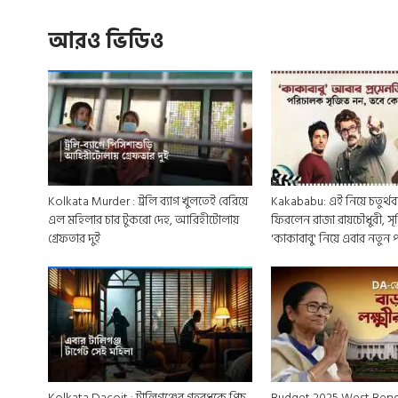
আরও ভিডিও
Kolkata Murder : ট্রলি ব্যাগ খুলতেই বেরিয়ে
Kakababu: এই নিয়ে চতুর্থবার
এল মহিলার চার টুকরো দেহ, আরিহীটোলায়
ফিরলেন রাজা রায়চৌধুরী, স
গ্রেফতার দুই
'কাকাবাবু' নিয়ে এবার নতুন
Kolkata Dacoit : টালিগঞ্জের গৃহবধূকে পিচ
Budget 2025 West Beng