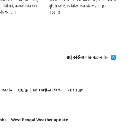
প্রথম পরীক্ষা, কলকাতার হল
সুপ্রিম কোর্ট, আরজি কর মামলায় ধাক্কা
 কমিশনারের
রাজ্যেও
এপ্প ডাউনলোড করুন
করোনা
প্রযুক্তি
editorji-র হেঁশেল
লাইভ ব্লগ
obs
West Bengal Weather update