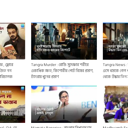
 , ফ্লোরে
Tangra Murder : রোমি-সুদেষ্ণার শরীরে
Tangra News : বা
ৃজিত নন
একাধিক ক্ষত, কিশোরীর পেটে বিষের প্রমাণ,
এসে থমকে গেল পু
 পরিচালক
ট্যাংরায় খুনের প্রমাণ
থেকে উদ্ধার তিন
al : DA-তে
Mamata Banerjee : বাংলার বিধানসভায়
Madhyamik Exam