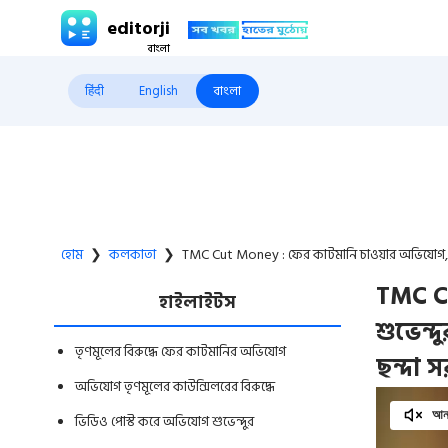
editorji
हिंदी
English
বাংলা
হোম
❯
কলকাতা
❯
TMC Cut Money : ফের কাটমানি চাওয়ার অভিযোগ, শুভ
TMC C
হাইলাইটস
শুভেন্
তৃণমূলের বিরুদ্ধে ফের কাটমানির অভিযোগ
ছন্দা 
অভিযোগ তৃণমূলের কাউন্সিলরের বিরুদ্ধে
আনম
ভিডিও পোস্ট করে অভিযোগ শুভেন্দুর