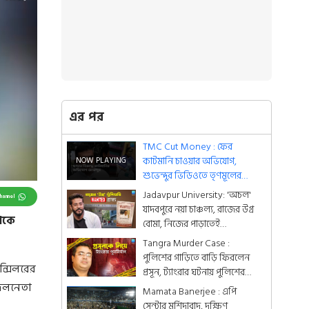
এর পর
TMC Cut Money : ফের
কাটমানি চাওয়ার অভিযোগ,
শুভেন্দুর ভিডিওতে তৃণমূলের
কাউন্সিলর, পাল্টা জবাব ছন্দা
Jadavpur University: 'অচল'
Channel
সরকারে
যাদবপুরে নয়া চাঞ্চল্য, রাজের উগ্র
থেকে
বোমা, নিজের পাড়াতেই
'Wanted' ব্রাত্য
Tangra Murder Case :
পুলিশের গাড়িতে বাড়ি ফিরলেন
্সিলরের
প্রসূন, ট্যাংরার ঘটনায় পুলিশের
পুনর্নির্মাণ
 দলনেতা
Mamata Banerjee : এপি
সেন্টার মুর্শিদাবাদ, দক্ষিণ