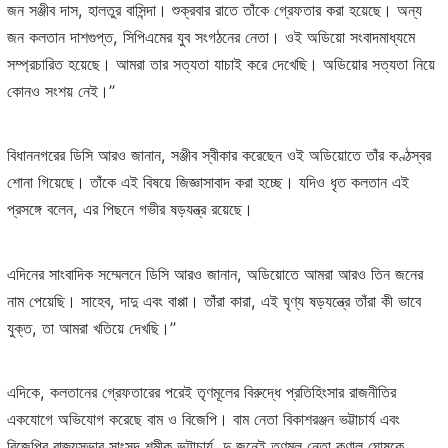
জন সঞ্জীব দাস, হালতুর বাসিন্দা। শুক্রবার রাতে তাঁকে গ্রেফতার করা হয়েছে। অন্য
জন কলতান দাশগুপ্ত, সিপিএমের যুব সংগঠনের নেতা। ওই অডিয়ো সংবাদমাধ্যমে
সম্প্রচারিত হয়েছে। আমরা তার সত্যতা যাচাই করে দেখেছি। অডিয়োর সত্যতা নিয়ে
কোনও সংশয় নেই।’’
বিধাননগরের ডিসি আরও জানান, সঞ্জীব স্বীকার করেছেন ওই অডিয়োতে তাঁর কণ্ঠস্বর
শোনা গিয়েছে। তাঁকে এই বিষয়ে জিজ্ঞাসাবাদ করা হচ্ছে। যদিও ধৃত কলতান এই
প্রসঙ্গে বলেন, এর পিছনে গভীর ষড়যন্ত্র রয়েছে।
এদিনের সাংবাদিক সম্মেলনে ডিসি আরও জানান, অডিয়োতে আমরা আরও তিন জনের
নাম পেয়েছি। সাহেব, দাদু এবং বাপ্পা। তাঁরা কারা, এই ঘৃণ্য ষড়যন্ত্রে তাঁরা কী ভাবে
যুক্ত, তা আমরা খতিয়ে দেখছি।’’
এদিকে, কলতানের গ্রেফতারের পরেই তৃণমূলের বিরুদ্ধে প্রতিহিংসার রাজনীতির
একযোগে অভিযোগ করেছে বাম ও বিজেপি। বাম নেতা বিকাশরঞ্জন ভট্টাচার্য এবং
বিজেপির রাজ্যসভার সাংসদ শমীক ভট্টাচার্য, দু জনেই তৃণমূল নেতা কুণাল ঘোষকে