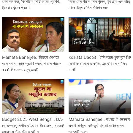
একাধিক ক্ষত, কিশোরীর পেটে বিষের প্রমাণ,
দিতে এসে থমকে গেল পুলিশ, ট্যাংরার এক বাড়ি
ট্যাংরায় খুনের প্রমাণ
থেকে উদ্ধার তিন মহিলার দেহ
Mamata Banerjee: 'হিন্দুত্ব শেখাতে
Kolkata Dacoit : টালিগঞ্জের গৃহবধূকে পিচ
আসবেন না, জঙ্গি প্রমাণ করতে পারলে পদত্য়াগ
মোরা করে বেঁধে ডাকাতি, ১০ ভরি সোনা নিয়ে
করব', বিধানসভায় মুখ্যমন্ত্রী
চম্পট
Budget 2025 West Bengal : DA-
Mamata Banerjee : বাংলার বিধানসভায়
তে কল্পতরু, লক্ষ্মীর ভাণ্ডারে ধীরে চলো, বাজেটে
একাই তৃণমূল, দুই-তৃতীয়াং আসন জিতবেন,
মমতার মাস্টারস্ট্রোক ঘাটাল
প্রত্যয়ী মমতা