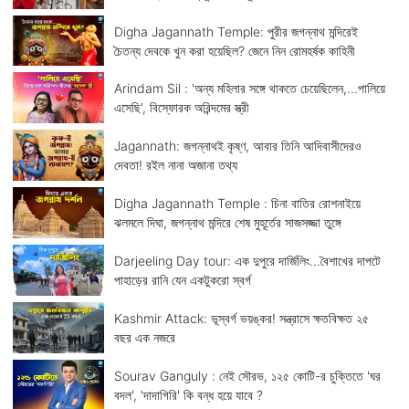
Digha Jagannath Temple: পুরীর জগন্নাথ মন্দিরেই
চৈতন্য দেবকে খুন করা হয়েছিল? জেনে নিন রোমহর্ষক কাহিনী
Arindam Sil : 'অন্য মহিলার সঙ্গে থাকতে চেয়েছিলেন,...পালিয়ে
এসেছি', বিস্ফোরক অরিন্দমের স্ত্রী
Jagannath: জগন্নাথই কৃষ্ণ, আবার তিনি আদিবাসীদেরও
দেবতা! রইল নানা অজানা তথ্য
Digha Jagannath Temple : চিনা বাতির রোশনাইয়ে
ঝলমলে দিঘা, জগন্নাথ মন্দিরে শেষ মুহূর্তের সাজসজ্জা তুঙ্গে
Darjeeling Day tour: এক দুপুরে দার্জিলিং...বৈশাখের দাপটে
পাহাড়ের রানি যেন একটুকরো স্বর্গ
Kashmir Attack: ভূস্বর্গ ভয়ঙ্কর! সন্ত্রাসে ক্ষতবিক্ষত ২৫
বছর এক নজরে
Sourav Ganguly : নেই সৌরভ, ১২৫ কোটি-র চুক্তিতে 'ঘর
বদল', 'দাদাগিরি' কি বন্ধ হয়ে যাবে ?