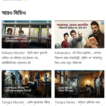
আরও ভিডিও
Kolkata Murder : ট্রলি ব্যাগ খুলতেই
Kakababu: এই নিয়ে চতুর্থবার , ফ্লোরে
বেরিয়ে এল মহিলার চার টুকরো দেহ,
ফিরলেন রাজা রায়চৌধুরী, সৃজিত নন 'কাকাবাবু'
আরিহীটোলায় গ্রেফতার দুই
নিয়ে এবার নতুন পরিচালক
Tangra Murder : রোমি-সুদেষ্ণার শরীরে
Tangra News : বাড়িতে দুর্ঘটনার খবর