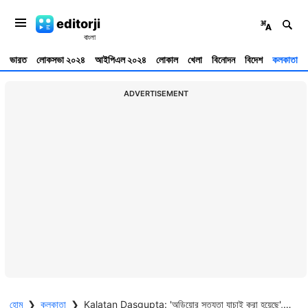
editorji
ভারত
লোকসভা ২০২৪
আইপিএল ২০২৪
লোকাল
খেলা
বিনোদন
বিদেশ
কলকাতা
ADVERTISEMENT
হোম
❯
কলকাতা
❯
Kalatan Dasgupta: 'অডিয়োর সত্যতা যাচাই করা হয়েছে', কলতান-সঞ্জীবের গ্রেফতারি নিয়ে দাবি পুলিশের