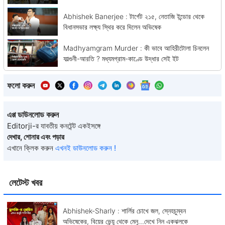
Abhishek Banerjee : টার্গেট ২১৫, নেতাজি ইন্ডোর থেকে
বিধানসভার লক্ষ্য স্থির করে দিলেন অভিষেক
Madhyamgram Murder : কী ভাবে আহিরীটোলা চিনলেন
ফাল্গুনী-আরতি ? মধ্যমগ্রাম-কাণ্ডে উদ্ধার সেই ইট
ফলো করুন
এপ্প ডাউনলোড করুন
Editorji-র যাবতীয় কনটেন্ট একইসঙ্গে
দেখার, শোনার এবং পড়ার
এখানে ক্লিক করুন
এখনই ডাউনলোড করুন !
লেটেস্ট খবর
Abhishek-Sharly : শার্লির চোখে জল, স্নেহচুম্বন
অভিষেকের, বিয়ের ভেন্য়ু থেকে মেনু...দেখে নিন একঝলকে