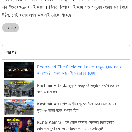
যান উত্তরাখণ্ডের এই হ্রদে। কিন্তু কীভাবে এই হ্রদ এত মানুষের মৃত্যুর কারণ হয়ে
উঠল, সেই রহস্য এখন অজানাই থেকে গিয়েছে।
Lake
এর পর
Roopkund,The Skeleton Lake: রূপকুন্ড হ্রদে কাদের
হাড়গোড়? এখনও অধরা হিমালয়ের যে রহস্য
Kashmir Attack: ভূস্বর্গ ভয়ঙ্কর! সন্ত্রাসে ক্ষতবিক্ষত ২৫
বছর এক নজরে
Kashmir Attack: কাশ্মীরে ঘুরতে গিয়ে আর ফেরা হল না...
মৃত ২৬ জনের মধ্যে বাংলার তিন
Kunal Kamra: 'হাম হোঙ্গে কাঙ্গাল একদিন'! শিন্ডেসেনার
রোষানলে কুণাল কামরা, পাচ্ছেন লাগাতার ডেথথ্রেট