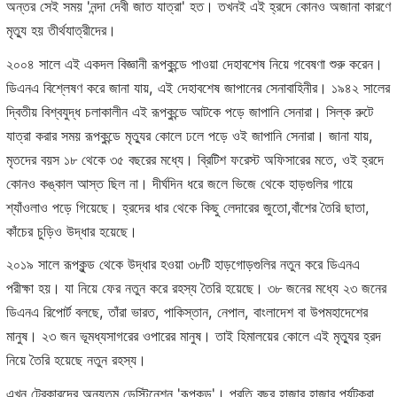
অন্তর সেই সময় 'নন্দা দেবী জাত যাত্রা' হত। তখনই এই হ্রদে কোনও অজানা কারণে
মৃত্যু হয় তীর্থযাত্রীদের।
২০০৪ সালে এই একদল বিজ্ঞানী রূপকুন্ডে পাওয়া দেহাবশেষ নিয়ে গবেষণা শুরু করেন।
ডিএনএ বিশ্লেষণ করে জানা যায়, এই দেহাবশেষ জাপানের সেনাবাহিনীর। ১৯৪২ সালের
দ্বিতীয় বিশ্বযুদ্ধ চলাকালীন এই রূপকুন্ডে আটকে পড়ে জাপানি সেনারা। সিল্ক রুটে
যাত্রা করার সময় রূপকুন্ডে মৃত্যুর কোলে ঢলে পড়ে ওই জাপানি সেনারা। জানা যায়,
মৃতদের বয়স ১৮ থেকে ৩৫ বছরের মধ্যে। ব্রিটিশ ফরেস্ট অফিসারের মতে, ওই হ্রদে
কোনও কঙ্কাল আস্ত ছিল না। দীর্ঘদিন ধরে জলে ভিজে থেকে হাড়গুলির গায়ে
শ্যাঁওলাও পড়ে গিয়েছে। হ্রদের ধার থেকে কিছু লেদারের জুতো,বাঁশের তৈরি ছাতা,
কাঁচের চুড়িও উদ্ধার হয়েছে।
২০১৯ সালে রূপকুন্ড থেকে উদ্ধার হওয়া ৩৮টি হাড়গোড়গুলির নতুন করে ডিএনএ
পরীক্ষা হয়। যা নিয়ে ফের নতুন করে রহস্য তৈরি হয়েছে। ৩৮ জনের মধ্যে ২৩ জনের
ডিএনএ রিপোর্ট বলছে, তাঁরা ভারত, পাকিস্তান, নেপাল, বাংলাদেশ বা উপমহাদেশের
মানুষ। ২৩ জন ভূমধ্যসাগরের ওপারের মানুষ। তাই হিমালয়ের কোলে এই মৃত্যুর হ্রদ
নিয়ে তৈরি হয়েছে নতুন রহস্য।
এখন ট্রেকারদের অন্যতম ডেস্টিনেশন 'রূপকুন্ড'। প্রতি বছর হাজার হাজার পর্যটকরা