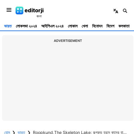
editorji
ভারত
লোকসভা ২০২৪
আইপিএল ২০২৪
লোকাল
খেলা
বিনোদন
বিদেশ
কলকাতা
ADVERTISEMENT
হোম
❯
ভারত
❯
Roopkund,The Skeleton Lake: রূপকুন্ড হ্রদে কাদের হাড়গোড়? এখনও অধরা হিমালয়ের যে রহস্য