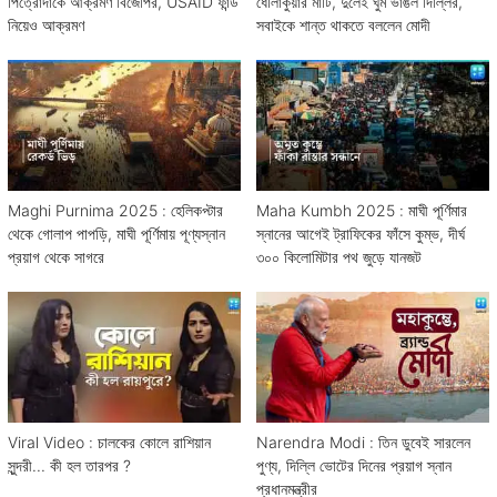
পিত্রোদাকে আক্রমণ বিজেপির, USAID ফান্ড
ধৌলাকুঁয়ার মাটি, দুলেই ঘুম ভাঙল দিল্লির,
নিয়েও আক্রমণ
সবাইকে শান্ত থাকতে বললেন মোদী
Maghi Purnima 2025 : হেলিকপ্টার
Maha Kumbh 2025 : মাঘী পূর্ণিমার
থেকে গোলাপ পাপড়ি, মাঘী পূর্ণিমায় পূণ্যস্নান
স্নানের আগেই ট্রাফিকের ফাঁসে কুম্ভ, দীর্ঘ
প্রয়াগ থেকে সাগরে
৩০০ কিলোমিটার পথ জুড়ে যানজট
Viral Video : চালকের কোলে রাশিয়ান
Narendra Modi : তিন ডুবেই সারলেন
সুন্দরী... কী হল তারপর ?
পুণ্য, দিল্লি ভোটের দিনের প্রয়াগ স্নান
প্রধানমন্ত্রীর