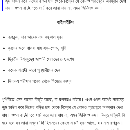
জুম ডাউন করে নিজের বাড়ির ছাদ থেকে বিশ্বের যে কোনও প্রান্তের অবস্থান দেখা
যায়। গুগল বা AI-তে সার্চ করে জানা যায় না, এমন জিনিসও কম।
হাইলাইটস
রূপকুুন্ড, যার আরেক নাম কঙ্কাল হ্রদ
হ্রদের জলে পাওয়া যায় হাড়-গোড়, খুলি
দ্বিতীয় বিশ্বযুদ্ধে জাপানি সেনাদের দেহাবশেষ
কয়েক শতাব্দী আগে পুন্যার্থীদের দেহ
ডিএনএ পরীক্ষার পরেও থেকে গিয়েছে রহস্য
পৃথিবীতে এমন অনেক কিছুই আছে, যা কল্পনারও বাইরে। এখন গুগল আর্থের সাহায্যে
জুম ডাউন করে নিজের বাড়ির ছাদ থেকে বিশ্বের যে কোনও প্রান্তের অবস্থান দেখা
যায়। গুগল বা AI-তে সার্চ করে জানা যায় না, এমন জিনিসও কম। কিন্তু সত্যিই কি
ঘরে বসে সব জানা সম্ভব কি! হিমালয়ের কোলে একটি হ্রদ আছে, যার নাম রূপকুন্ড।