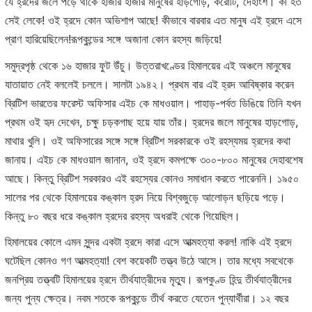
যে হ্রদের জলে পড়ে থাকে হাজার হাজার মানুষের হাড়গোড়, করোটি, দেহাংশ। কী হত
সেই লেকে! ওই হ্রদে কোন অভিশাপ আছে! কীভাবে বারবার এত মানুষ এই হ্রদে এসে
প্রাণ হারিয়েছিলেন!রূপকুন্ডের সঙ্গে অজানা কোন রহস্য জড়িয়ে!
সমুদ্রপৃষ্ঠ থেকে ১৬ হাজার ফুট উঁচু। উত্তরাখণ্ডের হিমালয়ের এই অঞ্চলে মানুষের
যাতায়াত নেই বললেই চললে। সালটা ১৯৪২। প্রথম বার এই হ্রদ আবিষ্কার করেন
ব্রিটিশ ভারতের ফরেস্ট অফিসার এইচ কে মাধওয়াল। পাহাড়-পর্বত ডিঙিয়ে তিনি যখন
প্রথম ওই হৃদ দেখেন, চক্ষু চড়কগাছ হয়ে যায় তাঁর। হ্রদের জলে মানুষের হাড়গোড়,
মাথার খুলি। ওই অফিসারের সঙ্গে সঙ্গে ব্রিটিশ সরকারকে ওই রহস্যময় হ্রদের কথা
জানায়। এইচ কে মাধওয়াল জানান, ওই হ্রদে কমপক্ষে ৩০০-৮০০ মানুষের দেহাবশেষ
আছে। কিন্তু ব্রিটিশ সরকারও এই রহস্যের কোনও সমাধান করতে পারেননি। ১৯৫০
সালের পর থেকে হিমালয়ের কঙ্কাল হ্রদ নিয়ে বিশ্বজুড়ে আলোড়ন ছড়িয়ে পড়ে।
কিন্তু ৮০ বছর ধরে কঙ্কাল হ্রদের রহস্য অধরাই থেকে গিয়েছিল।
হিমালয়ের কোলে এমন সুন্দর একটা হ্রদে কারা এসে আত্মহত্যা করল! নাকি এই হ্রদে
ঘটেছিল কোনও গণ আত্মহত্যা! বেশ কয়েকটি তত্ত্ব উঠে আসে। তার মধ্যে সবথেকে
জনপ্রিয় তত্ত্বটি হিমালয়ের হ্রদে তীর্থযাত্রীদের মৃত্যু। রূপকুণ্ড হিন্দু তীর্থযাত্রীদের
জন্য পুন্য ক্ষেত্র। নবম শতকে রূপকুন্ডে তীর্থ করতে যেতেন পুন্যার্থীরা। ১২ বছর