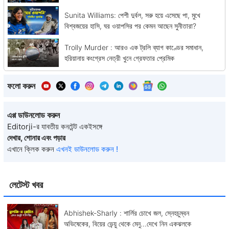
Sunita Williams: পেশী দুর্বল, সরু হয়ে এসেছে পা, মুখে
বিশ্বজয়ের হাসি, ঘর ওয়াপসির পর কেমন আছেন সুনীতারা?
Trolly Murder : আরও এক ট্রলি ব্যাগ কাণ্ডের সমাধান,
হরিয়ানায় কংগ্রেস নেত্রী খুনে গ্রেফতার প্রেমিক
ফলো করুন
এপ্প ডাউনলোড করুন
Editorji-র যাবতীয় কনটেন্ট একইসঙ্গে
দেখার, শোনার এবং পড়ার
এখানে ক্লিক করুন
এখনই ডাউনলোড করুন !
লেটেস্ট খবর
Abhishek-Sharly : শার্লির চোখে জল, স্নেহচুম্বন
অভিষেকের, বিয়ের ভেন্য়ু থেকে মেনু...দেখে নিন একঝলকে