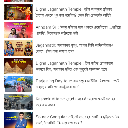
Digha Jagannath Temple: পুরীর জগন্নাথ মন্দিরেই
চৈতন্য দেবকে খুন করা হয়েছিল? জেনে নিন রোমহর্ষক কাহিনী
Arindam Sil : 'অন্য মহিলার সঙ্গে থাকতে চেয়েছিলেন,...পালিয়ে
এসেছি', বিস্ফোরক অরিন্দমের স্ত্রী
Jagannath: জগন্নাথই কৃষ্ণ, আবার তিনি আদিবাসীদেরও
দেবতা! রইল নানা অজানা তথ্য
Digha Jagannath Temple : চিনা বাতির রোশনাইয়ে
ঝলমলে দিঘা, জগন্নাথ মন্দিরে শেষ মুহূর্তের সাজসজ্জা তুঙ্গে
Darjeeling Day tour: এক দুপুরে দার্জিলিং...বৈশাখের দাপটে
পাহাড়ের রানি যেন একটুকরো স্বর্গ
Kashmir Attack: ভূস্বর্গ ভয়ঙ্কর! সন্ত্রাসে ক্ষতবিক্ষত ২৫
বছর এক নজরে
Sourav Ganguly : নেই সৌরভ, ১২৫ কোটি-র চুক্তিতে 'ঘর
বদল', 'দাদাগিরি' কি বন্ধ হয়ে যাবে ?