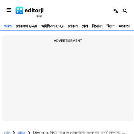
editorji
ভারত
লোকসভা ২০২৪
আইপিএল ২০২৪
লোকাল
খেলা
বিনোদন
বিদেশ
কলকাতা
ADVERTISEMENT
হোম
❯
ভারত
❯
Divorce: বিবাহ বিচ্ছেদে খোরপোশের অঙ্ক কত হবে? সিদ্ধান্ত নিতে ৮ মানদণ্ড সুপ্রিম কোর্টের