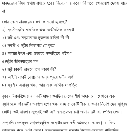
মানদণ্ডের বিষয় মাথায় রাখতে হবে। বিবেচনা না করে দাবি মতো খোরপোশ দেওয়া যাবে
না।
কোন কোন মানদণ্ডের কথা জানানো হয়েছে?
১) স্বামী-স্ত্রীর সামাজিক এবং অর্থনৈতিক অবস্থা
২) স্ত্রী এবং সন্তানদের ন্যূনতম চাহিদা কী কী
৩) স্বামী ও স্ত্রীর শিক্ষাগত যোগ্যতা
৪) আয়ের উৎস এবং উভয়ের সম্পত্তির পরিমাণ
৫)স্ত্রীর জীবনযাত্রার মান
৬) স্ত্রী চাকরি ছাড়লে তার কারণ কী?
৭) আইনি লড়াই চালানোর জন্য প্রয়োজনীয় অর্থ
৮) স্বামীর অনান্য খরচ, আয় এবং আর্থিক সম্পত্তি
বুধবার বিবাহবিচ্ছেদের একটি মামলা শুনছিল দেশের শীর্ষ আদালত। সেখানে এক
ব্যক্তিকে তাঁর স্ত্রীর ভরণপোষণের খরচ বাবদ ৫ কোটি টাকা দেওয়ার নির্দেশ দেয় সুপ্রিম
কোর্ট। ওই মামলার সূত্রেই ওই আট মানদণ্ডের কথা জানায় দুই বিচারপতির বেঞ্চ।
সম্প্রতি বেঙ্গালুরুর তথ্যপ্রযুক্তি সংস্থার এক কর্মী আত্মহত্যা করেন। যা নিয়ে
আলোড়ন পড়ে গোটা দেশে। দাম্পত্যকলহের মামলায় উত্তরপ্রদেশের পারিবারিক