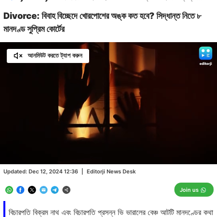
Divorce: বিবাহ বিচ্ছেদে খোরপোশের অঙ্ক কত হবে? সিদ্ধান্ত নিতে ৮
মানদণ্ড সুপ্রিম কোর্টের
আনমিউট করতে ট্যাপ করুন
Loaded
:
54.82%
/
Unmute
Updated:
Dec 12, 2024 12:36
|
Editorji News Desk
Join us
বিচারপতি বিক্রম নাথ এবং বিচারপতি প্রসন্ন ভি ভারালের বেঞ্চ আটটি মানদণ্ডের কথা