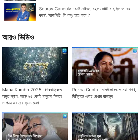
Sourav Ganguly : নেই সৌরভ, ১২৫ কোটি-র চুক্তিতে 'ঘর
বদল', 'দাদাগিরি' কি বন্ধ হয়ে যাবে ?
আরও ভিডিও
Maha Kumbh 2025 : শিবরাত্রিতে
Rekha Gupta : রামলীলা থেকে নয়া শপথ,
অমৃত স্নান, সাড়ে ৬৫ কোটি মানুষের মিলনে
দিল্লিতে এবার রেখার রাজত্ব
সম্পন্ন এবারের কুম্ভ মেলা