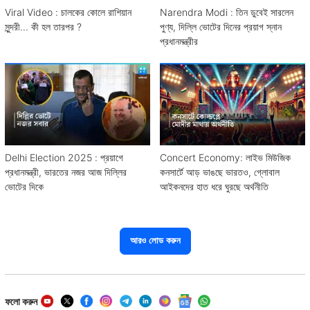
Viral Video : চালকের কোলে রাশিয়ান
Narendra Modi : তিন ডুবেই সারলেন
সুন্দরী... কী হল তারপর ?
পুণ্য, দিল্লি ভোটের দিনের প্রয়াগ স্নান
প্রধানমন্ত্রীর
Delhi Election 2025 : প্রয়াগে
Concert Economy: লাইভ মিউজিক
প্রধানমন্ত্রী, ভারতের নজর আজ দিল্লির
কনসার্টে আড় ভাঙছে ভারতও, গ্লোবাল
ভোটের দিকে
আইকনদের হাত ধরে ঘুরছে অর্থনীতি
আরও লোড করুন
ফলো করুন