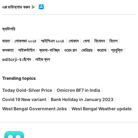
এপ্প ডাউনলোড করুন
ক্যাটাগরি
ভারত
লোকসভা ২০২৪
আইপিএল ২০২৪
লোকাল
খেলা
বিনোদন
বিদেশ
কলকাতা
লাইফস্টাইল
ব্যবসা-বাণিজ্য
ওয়েব গল্প
কেরিয়ার
করোনা
প্রযুক্তি
editorji-র হেঁশেল
লাইভ ব্লগ
Trending topics
Today Gold-Silver Price
Omicron BF7 in India
Covid 19 New variant
Bank Holiday in January 2023
West Bengal Government Jobs
West Bengal Weather update