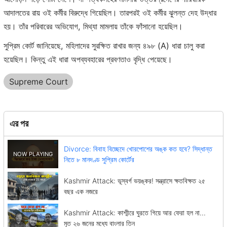
আদালতের রায় ওই কর্মীর বিরুদ্ধে গিয়েছিল। তারপরই ওই কর্মীর ঝুলন্ত দেহ উদ্ধার
হয়। তাঁর পরিবারের অভিযোগ, মিথ্যা মামলায় তাঁকে ফাঁসানো হয়েছিল।
সুপ্রিম কোর্ট জানিয়েছে, মহিলাদের সুরক্ষিত রাখার জন্য ৪৯৮ (A) ধারা চালু করা
হয়েছিল। কিন্তু এই ধারা অপব্যবহারের প্রবণতাও বৃদ্ধি পেয়েছে।
Supreme Court
এর পর
Divorce: বিবাহ বিচ্ছেদে খোরপোশের অঙ্ক কত হবে? সিদ্ধান্ত
নিতে ৮ মানদণ্ড সুপ্রিম কোর্টের
Kashmir Attack: ভূস্বর্গ ভয়ঙ্কর! সন্ত্রাসে ক্ষতবিক্ষত ২৫
বছর এক নজরে
Kashmir Attack: কাশ্মীরে ঘুরতে গিয়ে আর ফেরা হল না...
মৃত ২৬ জনের মধ্যে বাংলার তিন