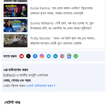
Kunal Kamra: 'হাম হোঙ্গে কাঙ্গাল একদিন'! শিন্ডেসেনার
রোষানলে কুণাল কামরা, পাচ্ছেন লাগাতার ডেথথ্রেট
Sunita Williams: পেশী দুর্বল, সরু হয়ে এসেছে পা, মুখে
বিশ্বজয়ের হাসি, ঘর ওয়াপসির পর কেমন আছেন সুনীতারা?
Trolly Murder : আরও এক ট্রলি ব্যাগ কাণ্ডের সমাধান,
হরিয়ানায় কংগ্রেস নেত্রী খুনে গ্রেফতার প্রেমিক
ফলো করুন
এপ্প ডাউনলোড করুন
Editorji-র যাবতীয় কনটেন্ট একইসঙ্গে
দেখার, শোনার এবং পড়ার
এখানে ক্লিক করুন
এখনই ডাউনলোড করুন !
লেটেস্ট খবর