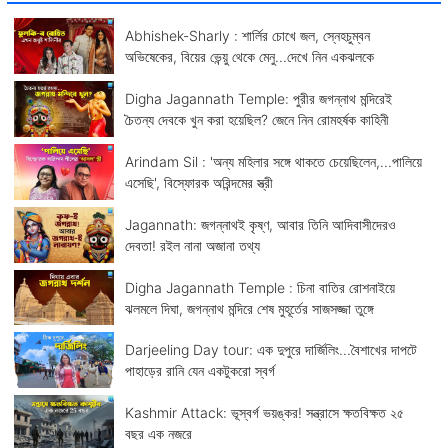
Abhishek-Sharly : শার্লির চোখে জল, স্নেহচুম্বন
অভিষেকের, বিয়ের ভেন্য়ু থেকে মেনু...দেখে নিন একঝলকে
Digha Jagannath Temple: পুরীর জগন্নাথ মন্দিরেই
চৈতন্য দেবকে খুন করা হয়েছিল? জেনে নিন রোমহর্ষক কাহিনী
Arindam Sil : 'অন্য মহিলার সঙ্গে থাকতে চেয়েছিলেন,...পালিয়ে
এসেছি', বিস্ফোরক অরিন্দমের স্ত্রী
Jagannath: জগন্নাথই কৃষ্ণ, আবার তিনি আদিবাসীদেরও
দেবতা! রইল নানা অজানা তথ্য
Digha Jagannath Temple : চিনা বাতির রোশনাইয়ে
ঝলমলে দিঘা, জগন্নাথ মন্দিরে শেষ মুহূর্তের সাজসজ্জা তুঙ্গে
Darjeeling Day tour: এক দুপুরে দার্জিলিং...বৈশাখের দাপটে
পাহাড়ের রানি যেন একটুকরো স্বর্গ
Kashmir Attack: ভূস্বর্গ ভয়ঙ্কর! সন্ত্রাসে ক্ষতবিক্ষত ২৫
বছর এক নজরে