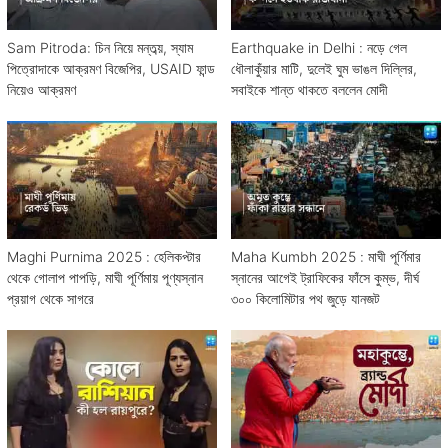
Sam Pitroda: চিন নিয়ে মন্তব্য়, স্যাম
Earthquake in Delhi : নড়ে গেল
পিত্রোদাকে আক্রমণ বিজেপির, USAID ফান্ড
ধৌলাকুঁয়ার মাটি, দুলেই ঘুম ভাঙল দিল্লির,
নিয়েও আক্রমণ
সবাইকে শান্ত থাকতে বললেন মোদী
Maghi Purnima 2025 : হেলিকপ্টার
Maha Kumbh 2025 : মাঘী পূর্ণিমার
থেকে গোলাপ পাপড়ি, মাঘী পূর্ণিমায় পূণ্যস্নান
স্নানের আগেই ট্রাফিকের ফাঁসে কুম্ভ, দীর্ঘ
প্রয়াগ থেকে সাগরে
৩০০ কিলোমিটার পথ জুড়ে যানজট