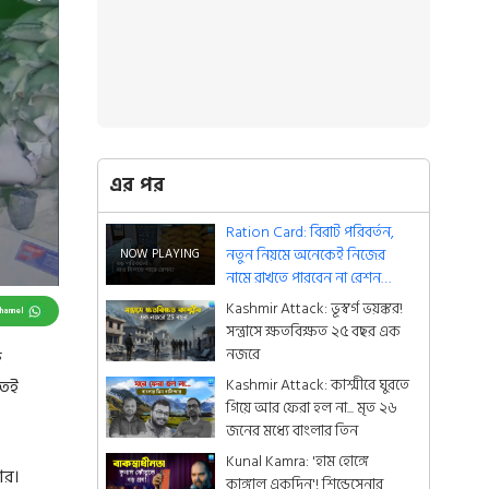
এর পর
Ration Card: বিরাট পরিবর্তন,
নতুন নিয়মে অনেকেই নিজের
নামে রাখতে পারবেন না রেশন
কার্ড? অন্যথায় জেল!
Kashmir Attack: ভূস্বর্গ ভয়ঙ্কর!
Channel
সন্ত্রাসে ক্ষতবিক্ষত ২৫ বছর এক
নজরে
ত
Kashmir Attack: কাশ্মীরে ঘুরতে
তেই
গিয়ে আর ফেরা হল না... মৃত ২৬
জনের মধ্যে বাংলার তিন
Kunal Kamra: 'হাম হোঙ্গে
ার।
কাঙ্গাল একদিন'! শিন্ডেসেনার