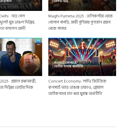
elhi : নড়ে গেল
Maghi Purnima 2025 : হেলিকপ্টার থেকে
 দুলেই ঘুম ভাঙল দিল্লির,
গোলাপ পাপড়ি, মাঘী পূর্ণিমায় পূণ্যস্নান প্রয়াগ
াকতে বললেন মোদী
থেকে সাগরে
5 : প্রয়াগে প্রধানমন্ত্রী,
Concert Economy: লাইভ মিউজিক
 দিল্লির ভোটের দিকে
কনসার্টে আড় ভাঙছে ভারতও, গ্লোবাল
আইকনদের হাত ধরে ঘুরছে অর্থনীতি