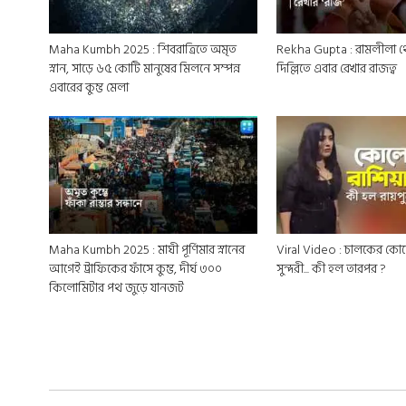
Maha Kumbh 2025 : শিবরাত্রিতে অমৃত
Rekha Gupta : রামলীলা থ
স্নান, সাড়ে ৬৫ কোটি মানুষের মিলনে সম্পন্ন
দিল্লিতে এবার রেখার রাজত্ব
এবারের কুম্ভ মেলা
Maha Kumbh 2025 : মাঘী পূর্ণিমার স্নানের
Viral Video : চালকের কোল
আগেই ট্রাফিকের ফাঁসে কুম্ভ, দীর্ঘ ৩০০
সুন্দরী... কী হল তারপর ?
কিলোমিটার পথ জুড়ে যানজট