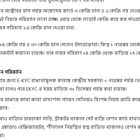
 চাল দেবে সরকার। তবে তুলনামূলক বেশি গম পাবেন।
 অক্টোবর মাস পর্যন্ত অন্ত্যোদয় কার্ডে ৩ কেজি চাল ও ২ কেজি গম দেওয়
 এই নিয়মে পরিবর্তন আনা হচ্ছে। এবার থেকে আড়াই কেজি করে কম পাওয়া
র পরিবর্তে ২.৫ কেজি চাল দেওয়া হবে।
৪ কেজি গম ও ৩০ কেজি চাল পেতেন উপভোক্তারা। কিন্তু ১ নভেম্বর থেক
েকটাই কমানো হয়েছে। তবে গমের পরিমাণ ১৪ কেজি থেকে বাড়িয়ে ১৭ 
।
ন পরিবর্তন
র জন্য E-KYC বাধ্যতামূলক করেছে কেন্দ্রীয় সরকার। ১ নভেম্বর পর্যন্ত 
করা হলেও পরে EKYC-র সময় বাড়িয়ে ৩১ ডিসেম্বর পর্যন্ত করা হয়েছে।
ের মাধ্যমে কারা কারা খাদ্যশস্য পাবেন সেনিয়েও বিশেষ নিয়ম জারি কর
রকার-
োও বাড়িতে চারচাকা গাড়ি, ট্রাকটর থাকলে সেই ব্যক্তি রেশন কার্ড রাখত
এছাড়াও রেফ্রিজারেটর, শীতাতপ নিয়ন্ত্রিত যন্ত্র বাড়িতে থাকলেও রেশন ক
না।