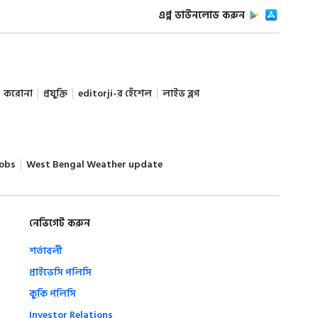
এপ্প ডাউনলোড করুন
করোনা
প্রযুক্তি
editorji-র হেঁশেল
লাইভ ব্লগ
obs
West Bengal Weather update
নেভিগেট করুন
শর্তাবলী
প্রাইভেসি পলিসি
কুকি পলিসি
Investor Relations