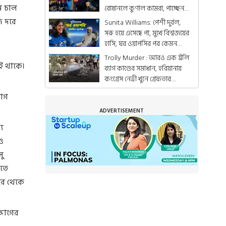
ে চাল
রোষানলে কুণাল কামরা, পাচ্ছেন
লাগাতার ডেথথ্রেট
ি দরে
Sunita Williams: পেশী দুর্বল,
সরু হয়ে এসেছে পা, মুখে বিশ্বজয়ের
হাসি, ঘর ওয়াপসির পর কেমন
আছেন সুনীতারা?
Trolly Murder : আরও এক ট্রলি
েই থাকে।
ব্যাগ কাণ্ডের সমাধান, হরিয়ানায়
কংগ্রেস নেত্রী খুনে গ্রেফতার
প্রেমিক
ভাগ
ADVERTISEMENT
য
ও
ু
হতে
বর থেকে
 আগের