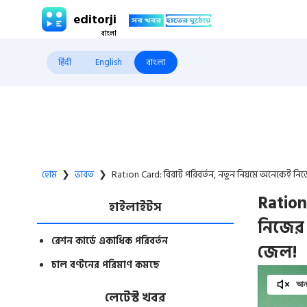
editorji
हिंदी
English
বাংলা
হোম
❯
ভারত
❯
Ration Card: বিরাট পরিবর্তন, নতুন নিয়মে অনেকেই নিজ
Ration
হাইলাইটস
নিজের 
রেশন কার্ডে একাধিক পরিবর্তন
জেল!
চাল বণ্টনের পরিমাণ কমছে
আনম
লেটেস্ট খবর