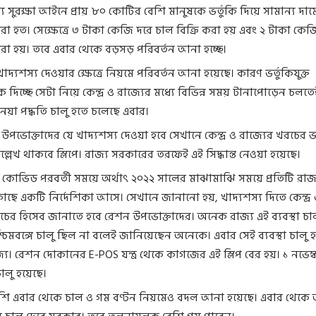
য সুরক্ষা আইনে প্রায় ৮০ কোটির বেশি মানুষকে ভর্তুকি দিয়ে সামান্য দাম
করা হত। সেক্ষেত্রে ৩ টাকা কেজি দরে চাল বিক্রি করা হয় এবং ২ টাকা কেজ
করা হয়। তবে এবার থেকে বড়সড় পরিবর্তন আনা হচ্ছে।
ত খাদ্যশস্য দেওয়ার ক্ষেত্রে নিয়মে পরিবর্তন আনা হয়েছে। কারণ ভর্তুকিযুক্ত
ে দিচ্ছে সেটা নিয়ে কেন্দ্র ও রাজ্যের মধ্যে বিভিন্ন সময় টানাপোড়েন চলত
নয়া পদ্ধতি চালু হতে চলেছে এবার।
উপভোক্তাদের যে খাদ্যশস্য দেওয়া হবে সেখানে কেন্দ্র ও রাজ্যের খরচের 
্লেখ থাকবে স্লিপে। রাজ্য সরকারের তরফেই এই সিদ্ধান্ত নেওয়া হয়েছে।
র, কোভিড পরবর্তী সময়ে অর্থাৎ ২০২২ সালের মাঝামাঝি সময়ে প্রতিটি রাজ্
ছে একটি নির্দেশিকা আসে। সেখানে জানানো হয়, খাদ্যশস্য দিতে কেন্দ্র 
চের হিসেব জানাতে হবে রেশন উপভোক্তাদের। অনেক রাজ্য এই ব্যবস্থা চাল
িমবঙ্গে চালু ছিল না বলেই জানিয়েছেন অনেকে। এবার সেই ব্যবস্থা চালু 
যে। রেশন দোকানের E-POS যন্ত্র থেকে কাগজের এই স্লিপ বের হয়। ১ নভেম্
চালু হয়েছে।
শি এবার থেকে চাল ও গম বণ্টন নিয়মেও বদল আনা হয়েছে। এবার থেকে