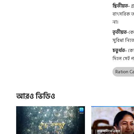
দ্বিতীয়ত-
গ
বাৎসরিক আয়
না।
তৃতীয়ত
-কো
সুবিধা নিত
চতুর্থত-
কোন
দিলে সেই প
Ration C
আরও ভিডিও