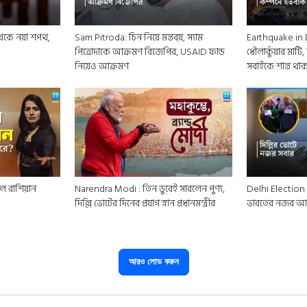
েকে নয়া শপথ,
Sam Pitroda: চিন নিয়ে মন্তব্য়, স্যাম
Earthquake in D
পিত্রোদাকে আক্রমণ বিজেপির, USAID ফান্ড
ধৌলাকুঁয়ার মাটি,
নিয়েও আক্রমণ
সবাইকে শান্ত থ
ে রাশিয়ান
Narendra Modi : তিন ডুবেই সারলেন পুণ্য,
Delhi Election 202
দিল্লি ভোটের দিনের প্রয়াগ স্নান প্রধানমন্ত্রীর
ভারতের নজর আজ
আরও লোড করুন