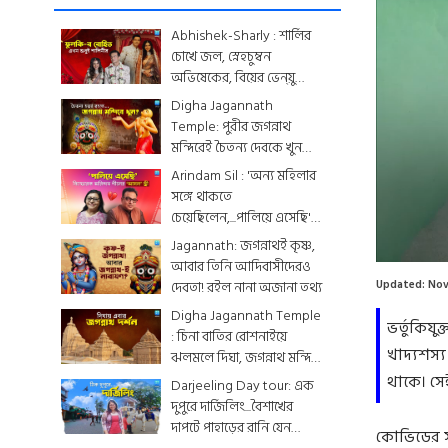
Abhishek-Sharly : শার্লির
চোখে জল, স্নেহচুম্বন
অভিষেকের, বিয়ের ভেন্য়ু
থেকে মেনু...দেখে নিন
Digha Jagannath
একঝলকে
Temple: পুরীর জগন্নাথ
মন্দিরেই চৈতন্য দেবকে খুন
করা হয়েছিল? জেনে নিন
Arindam Sil : 'অন্য মহিলার
রোমহর্ষক কাহিনী
সঙ্গে থাকতে
চেয়েছিলেন,...পালিয়ে এসেছি',
বিস্ফোরক অরিন্দমের স্ত্রী
Jagannath: জগন্নাথই কৃষ্ণ,
আবার তিনি আদিবাসীদেরও
দেবতা! রইল নানা অজানা তথ্য
Updated:
Nov
Digha Jagannath Temple
ভর্তুকিযু
: চিনা বাতির রোশনাইয়ে
খাদ্যশস্য
ঝলমলে দিঘা, জগন্নাথ মন্দিরে
শেষ মুহূর্তের সাজসজ্জা তুঙ্গে
থাকে। সে
Darjeeling Day tour: এক
দুপুরে দার্জিলিং...বৈশাখের
দাপটে পাহাড়ের রানি যেন
কোভিডের সম