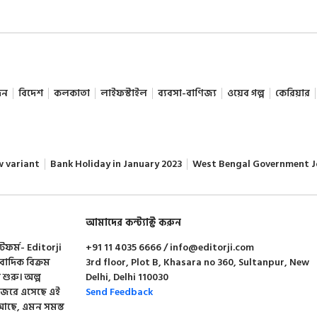
দন
বিদেশ
কলকাতা
লাইফস্টাইল
ব্যবসা-বাণিজ্য
ওয়েব গল্প
কেরিয়ার
w variant
Bank Holiday in January 2023
West Bengal Government J
আমাদের কন্ট্যাক্ট করুন
াটফর্ম- Editorji
+91 11 4035 6666 / info@editorji.com
ংবাদিক বিক্রম
3rd floor, Plot B, Khasara no 360, Sultanpur, New
া শুরু। অল্প
Delhi, Delhi 110030
 নজরে এসেছে এই
Send Feedback
শন আছে, এমন সমস্ত