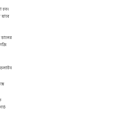
া হত।
 যাবে
ে চালের
কেজি
ডেডলাইন
েছে
ে
ার্ড