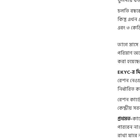
তুলনায় কম
চলতি বছরের
কিন্তু এখন
এবং ৩ কেজি
আগে মাসে ১
পরিমাণ অন
করা হয়েছে
EKYC-র দি
রেশন নেওয়া
নির্ধারিত 
রেশন কার্ড
কেন্দ্রীয় স
প্রথমত-
কার
পারবেন না। 
রাখা যাবে 