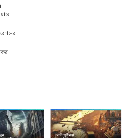
ে
 যাবে
 রেশনের
আয়কর