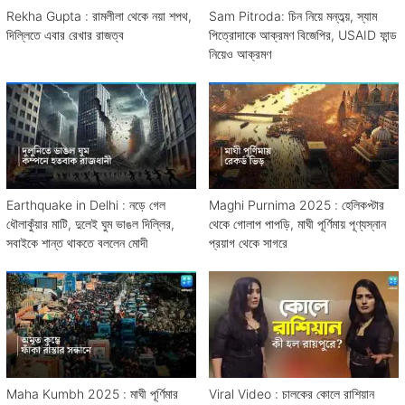
Rekha Gupta : রামলীলা থেকে নয়া শপথ,
Sam Pitroda: চিন নিয়ে মন্তব্য়, স্যাম
দিল্লিতে এবার রেখার রাজত্ব
পিত্রোদাকে আক্রমণ বিজেপির, USAID ফান্ড
নিয়েও আক্রমণ
Earthquake in Delhi : নড়ে গেল
Maghi Purnima 2025 : হেলিকপ্টার
ধৌলাকুঁয়ার মাটি, দুলেই ঘুম ভাঙল দিল্লির,
থেকে গোলাপ পাপড়ি, মাঘী পূর্ণিমায় পূণ্যস্নান
সবাইকে শান্ত থাকতে বললেন মোদী
প্রয়াগ থেকে সাগরে
Maha Kumbh 2025 : মাঘী পূর্ণিমার
Viral Video : চালকের কোলে রাশিয়ান