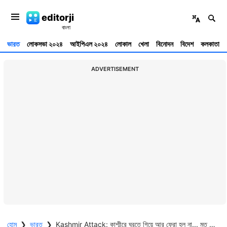
editorji
ভারত
লোকসভা ২০২৪
আইপিএল ২০২৪
লোকাল
খেলা
বিনোদন
বিদেশ
কলকাতা
ADVERTISEMENT
হোম
❯
ভারত
❯
Kashmir Attack: কাশ্মীরে ঘুরতে গিয়ে আর ফেরা হল না... মৃত ২৬ জনের মধ্যে বাংলার তিন