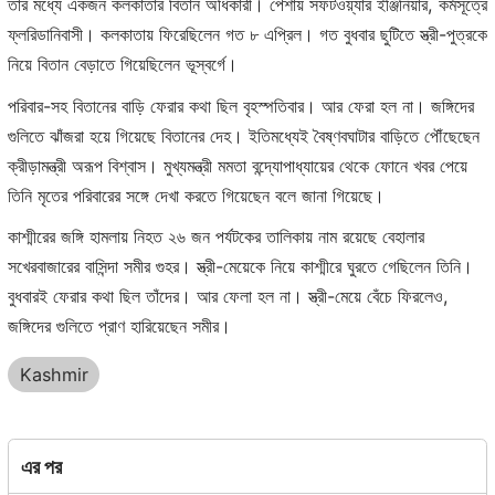
তাঁর মধ্যে একজন কলকাতার বিতান অধিকারী। পেশায় সফটওয়্যার ইঞ্জিনিয়ার, কর্মসূত্রে
ফ্লরিডানিবাসী। কলকাতায় ফিরেছিলেন গত ৮ এপ্রিল। গত বুধবার ছুটিতে স্ত্রী-পুত্রকে
নিয়ে বিতান বেড়াতে গিয়েছিলেন ভূস্বর্গে।
পরিবার-সহ বিতানের বাড়ি ফেরার কথা ছিল বৃহস্পতিবার। আর ফেরা হল না। জঙ্গিদের
গুলিতে ঝাঁজরা হয়ে গিয়েছে বিতানের দেহ। ইতিমধ্যেই বৈষ্ণবঘাটার বাড়িতে পৌঁছেছেন
ক্রীড়ামন্ত্রী অরূপ বিশ্বাস। মুখ্যমন্ত্রী মমতা বন্দ্যোপাধ্যায়ের থেকে ফোনে খবর পেয়ে
তিনি মৃতের পরিবারের সঙ্গে দেখা করতে গিয়েছেন বলে জানা গিয়েছে।
কাশ্মীরের জঙ্গি হামলায় নিহত ২৬ জন পর্যটকের তালিকায় নাম রয়েছে বেহালার
সখেরবাজারের বাসিন্দা সমীর গুহর। স্ত্রী-মেয়েকে নিয়ে কাশ্মীরে ঘুরতে গেছিলেন তিনি।
বুধবারই ফেরার কথা ছিল তাঁদের। আর ফেলা হল না। স্ত্রী-মেয়ে বেঁচে ফিরলেও,
জঙ্গিদের গুলিতে প্রাণ হারিয়েছেন সমীর।
Kashmir
এর পর