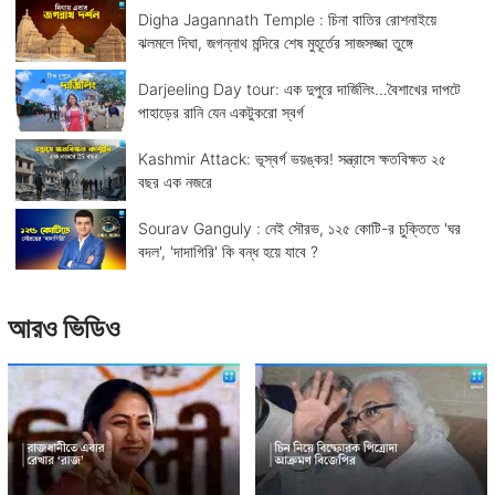
Digha Jagannath Temple : চিনা বাতির রোশনাইয়ে
ঝলমলে দিঘা, জগন্নাথ মন্দিরে শেষ মুহূর্তের সাজসজ্জা তুঙ্গে
Darjeeling Day tour: এক দুপুরে দার্জিলিং...বৈশাখের দাপটে
পাহাড়ের রানি যেন একটুকরো স্বর্গ
Kashmir Attack: ভূস্বর্গ ভয়ঙ্কর! সন্ত্রাসে ক্ষতবিক্ষত ২৫
বছর এক নজরে
Sourav Ganguly : নেই সৌরভ, ১২৫ কোটি-র চুক্তিতে 'ঘর
বদল', 'দাদাগিরি' কি বন্ধ হয়ে যাবে ?
আরও ভিডিও