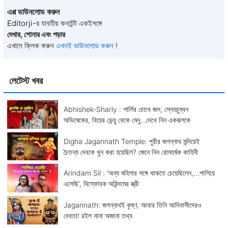
এপ্প ডাউনলোড করুন
Editorji-র যাবতীয় কনটেন্ট একইসঙ্গে
দেখার, শোনার এবং পড়ার
এখানে ক্লিক করুন
এখনই ডাউনলোড করুন !
লেটেস্ট খবর
Abhishek-Sharly : শার্লির চোখে জল, স্নেহচুম্বন
অভিষেকের, বিয়ের ভেন্য়ু থেকে মেনু...দেখে নিন একঝলকে
Digha Jagannath Temple: পুরীর জগন্নাথ মন্দিরেই
চৈতন্য দেবকে খুন করা হয়েছিল? জেনে নিন রোমহর্ষক কাহিনী
Arindam Sil : 'অন্য মহিলার সঙ্গে থাকতে চেয়েছিলেন,...পালিয়ে
এসেছি', বিস্ফোরক অরিন্দমের স্ত্রী
Jagannath: জগন্নাথই কৃষ্ণ, আবার তিনি আদিবাসীদেরও
দেবতা! রইল নানা অজানা তথ্য