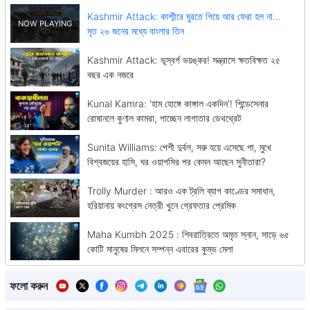
Kashmir Attack: কাশ্মীরে ঘুরতে গিয়ে আর ফেরা হল না...
মৃত ২৬ জনের মধ্যে বাংলার তিন
Kashmir Attack: ভূস্বর্গ ভয়ঙ্কর! সন্ত্রাসে ক্ষতবিক্ষত ২৫
বছর এক নজরে
Kunal Kamra: 'হাম হোঙ্গে কাঙ্গাল একদিন'! শিন্ডেসেনার
রোষানলে কুণাল কামরা, পাচ্ছেন লাগাতার ডেথথ্রেট
Sunita Williams: পেশী দুর্বল, সরু হয়ে এসেছে পা, মুখে
বিশ্বজয়ের হাসি, ঘর ওয়াপসির পর কেমন আছেন সুনীতারা?
Trolly Murder : আরও এক ট্রলি ব্যাগ কাণ্ডের সমাধান,
হরিয়ানায় কংগ্রেস নেত্রী খুনে গ্রেফতার প্রেমিক
Maha Kumbh 2025 : শিবরাত্রিতে অমৃত স্নান, সাড়ে ৬৫
কোটি মানুষের মিলনে সম্পন্ন এবারের কুম্ভ মেলা
ফলো করুন