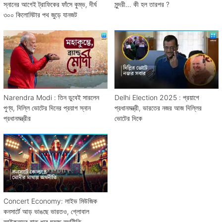
স্নানের আগেই ট্রাফিকের ফাঁসে কুম্ভ, দীর্ঘ
সুন্দরী... কী হল তারপর ?
৩০০ কিলোমিটার পথ জুড়ে যানজট
Narendra Modi : তিন ডুবেই সারলেন
Delhi Election 2025 : প্রয়াগে
পুণ্য, দিল্লি ভোটের দিনের প্রয়াগ স্নান
প্রধানমন্ত্রী, ভারতের নজর আজ দিল্লির
প্রধানমন্ত্রীর
ভোটের দিকে
Concert Economy: লাইভ মিউজিক
কনসার্টে আড় ভাঙছে ভারতও, গ্লোবাল
আইকনদের হাত ধরে ঘুরছে অর্থনীতি