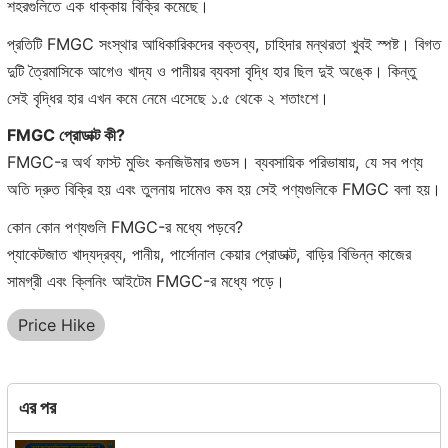
শহরগুলিতে এক ধাক্কায় বিক্রি কমেছে।
প্রতিটি FMGC সংস্থার আধিকারিকদের বক্তব্য, চাহিদার মন্থরতা খুবই স্পষ্ট। বিগত
দুটি ত্রৈমাসিকে আগেও খাদ্য ও পানীয়র ব্যবসা বৃদ্ধি হার ছিল দুই অঙ্কে। কিন্তু
সেই বৃদ্ধির হার এখন কমে নেমে এসেছে ১.৫ থেকে ২ শতাংশে।
FMGC প্রোডাক্ট কী?
FMGC-র অর্থ ফাস্ট মুভিং কনজিউমার গুডস। ব্যবসায়িক পরিভাষায়, যে সব পণ্য
অতি দ্রুত বিক্রি হয় এবং তুলনায় দামেও কম হয় সেই পণ্যগুলিকে FMGC বলা হয়।
কোন কোন পণ্যগুলি FMGC-র মধ্যে পড়বে?
প্যাকেটজাত খাদ্যদ্রব্য, পানীয়, পার্সোনাল কেয়ার প্রোডাক্ট, বাড়ির বিভিন্ন কাজের
সামগ্রী এবং ক্লিনিং আইটেম FMGC-র মধ্যে পড়ে।
Price Hike
এর পর