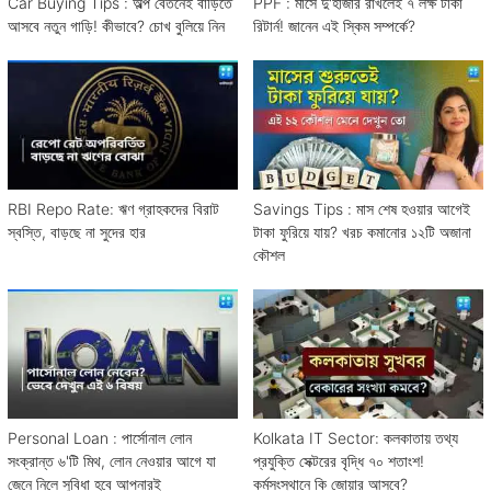
Car Buying Tips : অল্প বেতনেই বাড়িতে
PPF : মাসে দু'হাজার রাখলেই ৭ লক্ষ টাকা
আসবে নতুন গাড়ি! কীভাবে? চোখ বুলিয়ে নিন
রিটার্ন! জানেন এই স্কিম সম্পর্কে?
RBI Repo Rate: ঋণ গ্রাহকদের বিরাট
Savings Tips : মাস শেষ হওয়ার আগেই
স্বস্তি, বাড়ছে না সুদের হার
টাকা ফুরিয়ে যায়? খরচ কমানোর ১২টি অজানা
কৌশল
Personal Loan : পার্সোনাল লোন
Kolkata IT Sector: কলকাতায় তথ্য
সংক্রান্ত ৬'টি মিথ, লোন নেওয়ার আগে যা
প্রযুক্তি সেক্টরের বৃদ্ধি ৭০ শতাংশ!
জেনে নিলে সুবিধা হবে আপনারই
কর্মসংস্থানে কি জোয়ার আসবে?