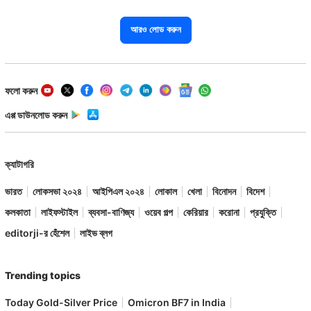
আরও লোড করুন
ফলো করুন
এপ্প ডাউনলোড করুন
ক্যাটাগরি
ভারত
লোকসভা ২০২৪
আইপিএল ২০২৪
লোকাল
খেলা
বিনোদন
বিদেশ
কলকাতা
লাইফস্টাইল
ব্যবসা-বাণিজ্য
ওয়েব গল্প
কেরিয়ার
করোনা
প্রযুক্তি
editorji-র হেঁশেল
লাইভ ব্লগ
Trending topics
Today Gold-Silver Price
Omicron BF7 in India