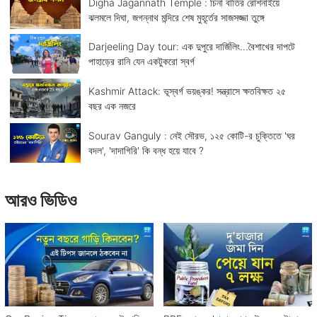
Digha Jagannath Temple : চিনা বাতির রোশনাইয়ে
ঝলমলে দিঘা, জগন্নাথ মন্দিরে শেষ মুহূর্তের সাজসজ্জা তুঙ্গে
Darjeeling Day tour: এক দুপুরে দার্জিলিং...বৈশাখের দাপটে
পাহাড়ের রানি যেন একটুকরো স্বর্গ
Kashmir Attack: ভূস্বর্গ ভয়ঙ্কর! সন্ত্রাসে ক্ষতবিক্ষত ২৫
বছর এক নজরে
Sourav Ganguly : নেই সৌরভ, ১২৫ কোটি-র চুক্তিতে 'ঘর
বদল', 'দাদাগিরি' কি বন্ধ হয়ে যাবে ?
আরও ভিডিও