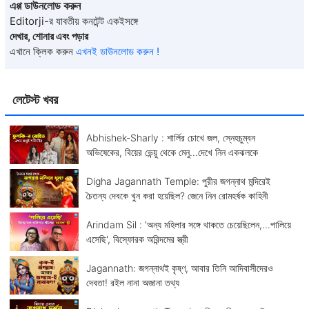
এপ্প ডাউনলোড করুন
Editorji-র যাবতীয় কনটেন্ট একইসঙ্গে
দেখার, শোনার এবং পড়ার
এখানে ক্লিক করুন
এখনই ডাউনলোড করুন !
লেটেস্ট খবর
Abhishek-Sharly : শার্লির চোখে জল, স্নেহচুম্বন
অভিষেকের, বিয়ের ভেন্য়ু থেকে মেনু...দেখে নিন একঝলকে
Digha Jagannath Temple: পুরীর জগন্নাথ মন্দিরেই
চৈতন্য দেবকে খুন করা হয়েছিল? জেনে নিন রোমহর্ষক কাহিনী
Arindam Sil : 'অন্য মহিলার সঙ্গে থাকতে চেয়েছিলেন,...পালিয়ে
এসেছি', বিস্ফোরক অরিন্দমের স্ত্রী
Jagannath: জগন্নাথই কৃষ্ণ, আবার তিনি আদিবাসীদেরও
দেবতা! রইল নানা অজানা তথ্য