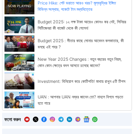
Price Hike: পেট ভরাতে আরও খরচ? মূল্যবৃদ্ধির ইঙ্গিত
বিভিন্ন সংস্থার, পকেটে টান মধ্যবিত্তের
Budget 2025: ১২ লক্ষ টাকা আয়েও কোনও কর নেই, সিনিয়র
সিটিজেনরা কী বাজেট থেকে কী পেলেন!
Budget 2025 : সীতার কাছে সোনার আবেদন কলকাতার, কী
বলছে এই শহর ?
New Year 2025 Changes : নতুন বছরের নতুন নিয়ম,
কোন কোন ক্ষেত্রে বদল আসতে চলেছে জানেন?
Investment: বিনিয়োগ করে কোটিপতি! মাথায় রাখুন ৫টি টিপস
UAN : আপনার UAN নম্বর জানেন তো? নাহলে বিপদে পড়তে
হতে পারে
ফলো করুন