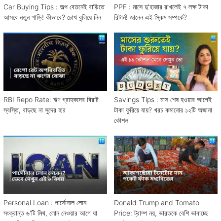
Car Buying Tips : অল্প বেতনেই বাড়িতে
PPF : মাসে দু'হাজার রাখলেই ৭ লক্ষ টাকা
আসবে নতুন গাড়ি! কীভাবে? চোখ বুলিয়ে নিন
রিটার্ন! জানেন এই স্কিম সম্পর্কে?
RBI Repo Rate: ঋণ গ্রাহকদের বিরাট
Savings Tips : মাস শেষ হওয়ার আগেই
স্বস্তি, বাড়ছে না সুদের হার
টাকা ফুরিয়ে যায়? খরচ কমানোর ১২টি অজানা
কৌশল
Personal Loan : পার্সোনাল লোন
Donald Trump and Tomato
সংক্রান্ত ৬'টি মিথ, লোন নেওয়ার আগে যা
Price: ট্রাম্প নয়, ভারতকে বেশি ভাবাচ্ছে