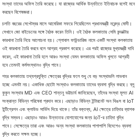
সংস্থা তাদের অফিস তৈরি করেছে। যা রাজ্যের আর্থিক উন্নতিতে ইতিবাচক বলেই মনে
করছেন বিশেষজ্ঞরা।
চলতি বছরের সেপ্টেম্বর মাসে আমেরিকা সফরে গিয়েছিলেন প্রধানমন্ত্রী নরেন্দ্র মোদী।
সেখানে জো বাইডেনের সঙ্গে বৈঠক করেন তিনি। ওই বৈঠক কলকাতায় সেমি কন্ডাক্টার
কারখানা তৈরি নিয়ে আলোচনা হয়। গ্লোবাল ফাউন্ডারিজ নামে একটি সংস্থা কলকাতায়
ওই কারখানা তৈরি করবে বলে আগ্রহ প্রকাশ করেছে। এর পরই রাজ্যের মুখ্যমন্ত্রী দাবি
করেন, এই কারখানা তৈরি হলে আরও সংস্থা যেমন কলকাতায় অফিস খুলতে আগ্রহী
হবে তেমনই কর্মসংস্থানও বৃদ্ধি পাবে।
শহর কলকাতায় তথ্যপ্রযুক্তি ক্ষেত্রের বৃদ্ধির ফলে শুধু যে বড় সংস্থাগুলি লাভবান
হচ্ছে এমনটা নয়। একাধিক ছোটো সংস্থাও কলকাতায় তাদের ব্যবসা বৃদ্ধি করছে। ব্লু
কুকুন সংস্থার MD এবং CEO শান্তনু ভট্টাচার্য জানিয়েছেন, তাঁদের সংস্থা মূলত AI
সংক্রান্ত বিভিন্ন পরিষেবা প্রদান করে। এছাড়াও বিভিন্ন ইন্টারনেট অন থিঙস বা IoT
ইন্টিগ্রেশন এবং ক্লাউড সার্ভিস দিয়ে থাকে। তাঁর বক্তব্য, AI ক্ষেত্রে চাহিদার ব্যাপক
বৃদ্ধি সম্ভব। এছাড়াও আরও উন্নততর যোগাযোগের জন্য IoT-র চাহিদা বৃদ্ধি
পাবে। সেক্ষেত্রে তারা এবং আরও অন্য সংস্থা কলকাতার পাশাপাশি বিদেশেও ব্যবসা
বৃদ্ধি করতে সক্ষম হচ্ছে।