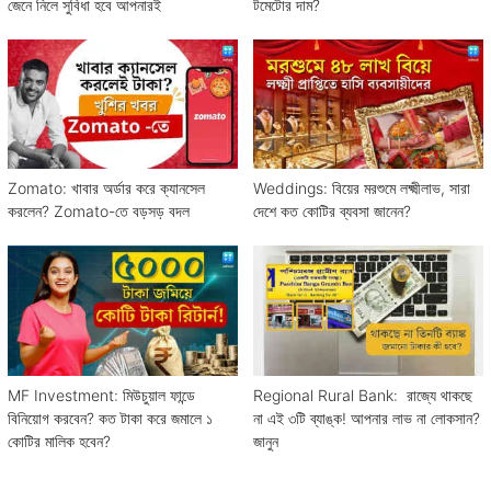
জেনে নিলে সুবিধা হবে আপনারই
টমেটোর দাম?
Zomato: খাবার অর্ডার করে ক্যানসেল
Weddings: বিয়ের মরশুমে লক্ষ্মীলাভ, সারা
করলেন? Zomato-তে বড়সড় বদল
দেশে কত কোটির ব্যবসা জানেন?
MF Investment: মিউচুয়াল ফান্ডে
Regional Rural Bank: রাজ্যে থাকছে
বিনিয়োগ করবেন? কত টাকা করে জমালে ১
না এই ৩টি ব্যাঙ্ক! আপনার লাভ না লোকসান?
কোটির মালিক হবেন?
জানুন