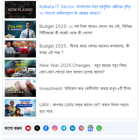
Kolkata IT Sector: কলকাতায় তথ্য প্রযুক্তি সেক্টরের বৃদ্ধি
৭০ শতাংশ! কর্মসংস্থানে কি জোয়ার আসবে?
Budget 2025: ১২ লক্ষ টাকা আয়েও কোনও কর নেই, সিনিয়র
সিটিজেনরা কী বাজেট থেকে কী পেলেন!
Budget 2025 : সীতার কাছে সোনার আবেদন কলকাতার, কী
বলছে এই শহর ?
New Year 2025 Changes : নতুন বছরের নতুন নিয়ম,
কোন কোন ক্ষেত্রে বদল আসতে চলেছে জানেন?
Investment: বিনিয়োগ করে কোটিপতি! মাথায় রাখুন ৫টি টিপস
UAN : আপনার UAN নম্বর জানেন তো? নাহলে বিপদে পড়তে
হতে পারে
ফলো করুন