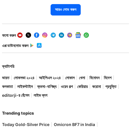
আরও লোড করুন
ফলো করুন
এপ্প ডাউনলোড করুন
ক্যাটাগরি
ভারত
লোকসভা ২০২৪
আইপিএল ২০২৪
লোকাল
খেলা
বিনোদন
বিদেশ
কলকাতা
লাইফস্টাইল
ব্যবসা-বাণিজ্য
ওয়েব গল্প
কেরিয়ার
করোনা
প্রযুক্তি
editorji-র হেঁশেল
লাইভ ব্লগ
Trending topics
Today Gold-Silver Price
Omicron BF7 in India