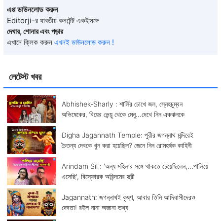
এপ্প ডাউনলোড করুন
Editorji-র যাবতীয় কনটেন্ট একইসঙ্গে
দেখার, শোনার এবং পড়ার
এখানে ক্লিক করুন
এখনই ডাউনলোড করুন !
লেটেস্ট খবর
Abhishek-Sharly : শার্লির চোখে জল, স্নেহচুম্বন
অভিষেকের, বিয়ের ভেন্য়ু থেকে মেনু...দেখে নিন একঝলকে
Digha Jagannath Temple: পুরীর জগন্নাথ মন্দিরেই
চৈতন্য দেবকে খুন করা হয়েছিল? জেনে নিন রোমহর্ষক কাহিনী
Arindam Sil : 'অন্য মহিলার সঙ্গে থাকতে চেয়েছিলেন,...পালিয়ে
এসেছি', বিস্ফোরক অরিন্দমের স্ত্রী
Jagannath: জগন্নাথই কৃষ্ণ, আবার তিনি আদিবাসীদেরও
দেবতা! রইল নানা অজানা তথ্য