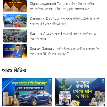
Digha Jagannath Temple : চিনা বাতির রোশনাইয়ে
ঝলমলে দিঘা, জগন্নাথ মন্দিরে শেষ মুহূর্তের সাজসজ্জা তুঙ্গে
Darjeeling Day tour: এক দুপুরে দার্জিলিং...বৈশাখের দাপটে
পাহাড়ের রানি যেন একটুকরো স্বর্গ
Kashmir Attack: ভূস্বর্গ ভয়ঙ্কর! সন্ত্রাসে ক্ষতবিক্ষত ২৫
বছর এক নজরে
Sourav Ganguly : নেই সৌরভ, ১২৫ কোটি-র চুক্তিতে 'ঘর
বদল', 'দাদাগিরি' কি বন্ধ হয়ে যাবে ?
আরও ভিডিও