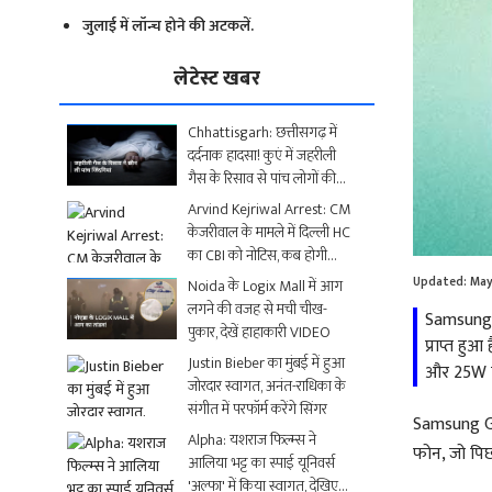
जुलाई में लॉन्च होने की अटकलें.
लेटेस्ट खबर
Chhattisgarh: छत्तीसगढ़ में
दर्दनाक हादसा! कुएं में जहरीली
गैस के रिसाव से पांच लोगों की
मौत
Arvind Kejriwal Arrest: CM
केजरीवाल के मामले में दिल्ली HC
का CBI को नोटिस, कब होगी
अगली सुनवाई?
Updated:
May
Noida के Logix Mall में आग
लगने की वजह से मची चीख-
Samsung Ga
पुकार, देखें हाहाकारी VIDEO
प्राप्त हु
Justin Bieber का मुंबई में हुआ
और 25W चार
जोरदार स्वागत, अनंत-राधिका के
संगीत में परफॉर्म करेंगे सिंगर
Samsung Gal
Alpha: यशराज फिल्म्स ने
फोन, जो पिछल
आलिया भट्ट का स्पाई यूनिवर्स
'अल्फा' में किया स्वागत, देखिए