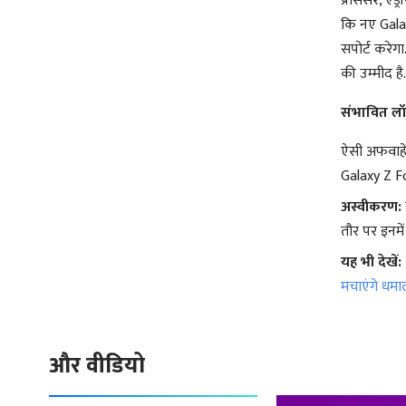
प्रोसेसर, एं
कि नए Galaxy 
सपोर्ट करेग
की उम्मीद ह
संभावित लॉ
ऐसी अफवाहें 
Galaxy Z Fol
अस्वीकरण:
तौर पर इनमें
यह भी देखें:
मचाएंगे धमा
और वीडियो