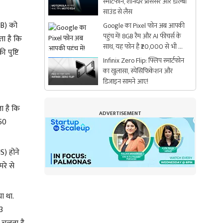
स्मार्टफोन, शानदार प्रोसेसर और डॉल्बी
साउंड से लैस
1B) को
Google का Pixel फोन अब आपकी
पहुंच में! 8GB रैम और AI फीचर्स के
ता है कि
साथ, यह फोन है ₹20,000 से भी कम
 पुष्टि
में
Infinix Zero Flip: फ्लिप स्मार्टफोन
का खुलासा, स्पेसिफिकेशन और
डिजाइन सामने आए!
ा है कि
ADVERTISEMENT
 50
S) होने
रे से
ा था.
 3