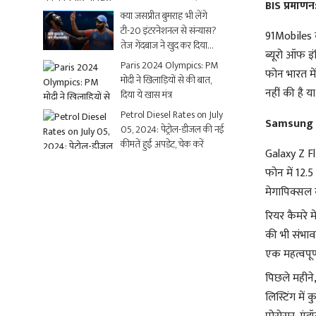
BIS प्रमाणन
धमाकेदार Video
क्या जसप्रीत बुमराह भी लेंगे
टी-20 इंटरनेशनल से संन्यास?
91Mobiles 
तेज गेंदबाज ने खुद कर दिया
ब्यूरो ऑफ इं
क्लियर
Paris 2024 Olympics: PM
फोन भारत मे
मोदी ने खिलाड़ियों से की बात,
नहीं की है य
दिया ये खास मंत्र
Petrol Diesel Rates on July
Samsung G
05, 2024: पेट्रोल-डीजल की नई
कीमतें हुईं अपडेट, चेक करें
Galaxy Z Fli
फोन में 12.
मेगापिक्सल क
रियर कैमरे म
की भी संभावन
एक महत्वपूर्ण
पिछले महीन
लिस्टिंग में