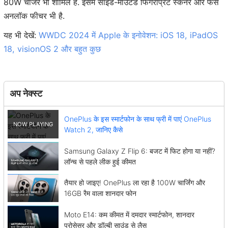
80W चार्जर भी शामिल है. इसमें साइड-माउंटेड फिंगरप्रिंट स्कैनर और फेस
अनलॉक फीचर भी है.
यह भी देखें:
WWDC 2024 में Apple के इनोवेशन: iOS 18, iPadOS
18, visionOS 2 और बहुत कुछ
अप नेक्स्ट
OnePlus के इस स्मार्टफोन के साथ फ्री में पाएं OnePlus
Watch 2, जानिए कैसे
Samsung Galaxy Z Flip 6: बजट में फिट होगा या नहीं?
लॉन्च से पहले लीक हुई कीमत
तैयार हो जाइए! OnePlus ला रहा है 100W चार्जिंग और
16GB रैम वाला शानदार फोन
Moto E14: कम कीमत में दमदार स्मार्टफोन, शानदार
प्रोसेसर और डॉल्बी साउंड से लैस