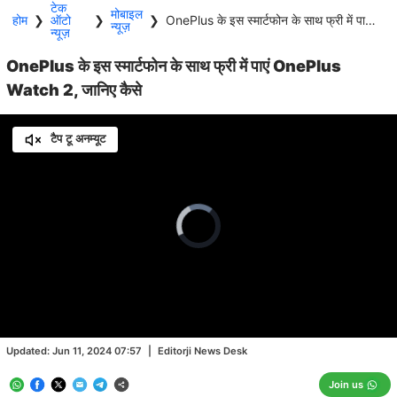
टेक
मोबाइल
होम
❯
ऑटो
❯
❯
OnePlus के इस स्मार्टफोन के साथ फ्री में पाएं OnePlus Watch 2, जानिए कैसे
न्यूज़
न्यूज़
OnePlus के इस स्मार्टफोन के साथ फ्री में पाएं OnePlus
Watch 2, जानिए कैसे
टैप टू अनम्यूट
Video
Player
is
loading.
Loaded
:
0.00%
/
Unmute
Updated:
Jun 11, 2024 07:57
|
Editorji News Desk
Join us