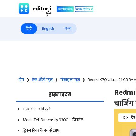
editorji
हिंदी
English
বাংলা
होम
❯
टेक ऑटो न्यूज़
❯
मोबाइल न्यूज़
❯
Redmi K70 Ultra: 24GB RAM,
Redmi
हाइलाइट्स
चार्जिं
1.5K OLED डिस्प्ले
टैप
MediaTek Dimensity 9300+ चिपसेट
ट्रिपल रियर कैमरा सेटअप