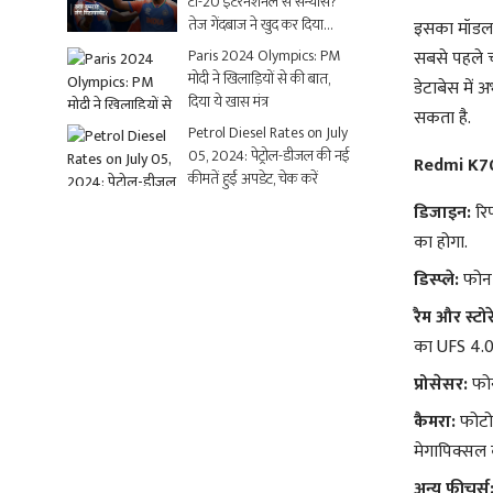
टी-20 इंटरनेशनल से संन्यास?
तेज गेंदबाज ने खुद कर दिया
इसका मॉडल न
क्लियर
Paris 2024 Olympics: PM
सबसे पहले च
मोदी ने खिलाड़ियों से की बात,
डेटाबेस में 
दिया ये खास मंत्र
सकता है.
Petrol Diesel Rates on July
05, 2024: पेट्रोल-डीजल की नई
Redmi K70 
कीमतें हुईं अपडेट, चेक करें
डिजाइन:
रि
का होगा.
डिस्प्ले:
फोन म
रैम और स्टो
का UFS 4.0 
प्रोसेसर:
फो
कैमरा:
फोटोग
मेगापिक्सल 
अन्य फीचर्स