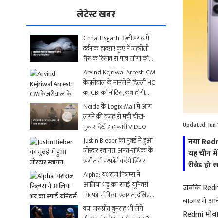
लेटेस्ट खबर
Chhattisgarh: छत्तीसगढ़ में
दर्दनाक हादसा! कुएं में जहरीली
गैस के रिसाव से पांच लोगों की
मौत
Arvind Kejriwal Arrest: CM
केजरीवाल के मामले में दिल्ली HC
का CBI को नोटिस, कब होगी
अगली सुनवाई?
Noida के Logix Mall में आग
लगने की वजह से मची चीख-
Updated:
Jun
पुकार, देखें हाहाकारी VIDEO
Justin Bieber का मुंबई में हुआ
नया Redmi
जोरदार स्वागत, अनंत-राधिका के
यह चीन मे
संगीत में परफॉर्म करेंगे सिंगर
रीब्रैंड हो
Alpha: यशराज फिल्म्स ने
आलिया भट्ट का स्पाई यूनिवर्स
जबकि Redmi 
'अल्फा' में किया स्वागत, देखिए
बाजार में आन
धमाकेदार Video
क्या जसप्रीत बुमराह भी लेंगे
Redmi मोबा