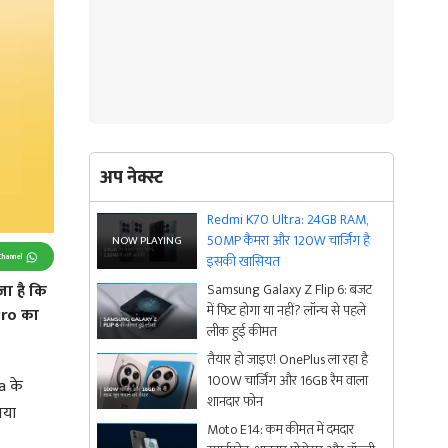
अप नेक्स्ट
Redmi K70 Ultra: 24GB RAM,
50MP कैमरा और 120W चार्जिंग है
Channel
इसकी खासियत
जा है कि
Samsung Galaxy Z Flip 6: बजट
में फिट होगा या नहीं? लॉन्च से पहले
Pro का
लीक हुई कीमत
तैयार हो जाइए! OnePlus ला रहा है
100W चार्जिंग और 16GB रैम वाला
a के
शानदार फोन
नया
Moto E14: कम कीमत में दमदार