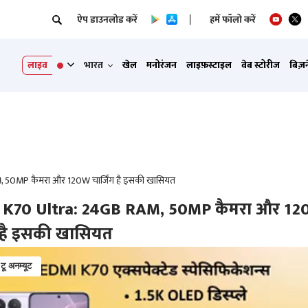
ऐप डाउनलोड करें
हमें फॉलो करें
लाइव
भारत
खेल
मनोरंजन
लाइफ़स्टाइल
वेब स्टोरीज
बिज़
 50MP कैमरा और 120W चार्जिंग है इसकी खासियत
 K70 Ultra: 24GB RAM, 50MP कैमरा और 1
ग है इसकी खासियत
 टू अनम्यूट