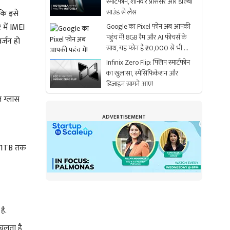
स्मार्टफोन, शानदार प्रोसेसर और डॉल्बी
साउंड से लैस
कि इसे
में IMEI
Google का Pixel फोन अब आपकी
पहुंच में! 8GB रैम और AI फीचर्स के
र्जन हो
साथ, यह फोन है ₹20,000 से भी कम
में
Infinix Zero Flip: फ्लिप स्मार्टफोन
का खुलासा, स्पेसिफिकेशन और
डिजाइन सामने आए!
ल ग्लास
ADVERTISEMENT
र 1TB तक
है.
 चलता है