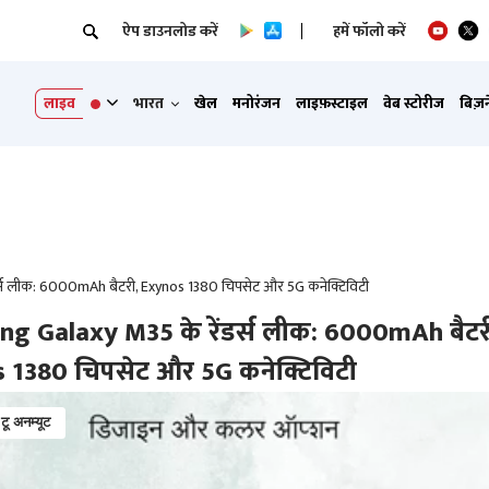
ऐप डाउनलोड करें
हमें फॉलो करें
लाइव
भारत
खेल
मनोरंजन
लाइफ़स्टाइल
वेब स्टोरीज
बिज़
्स लीक: 6000mAh बैटरी, Exynos 1380 चिपसेट और 5G कनेक्टिविटी
g Galaxy M35 के रेंडर्स लीक: 6000mAh बैटर
 1380 चिपसेट और 5G कनेक्टिविटी
 टू अनम्यूट