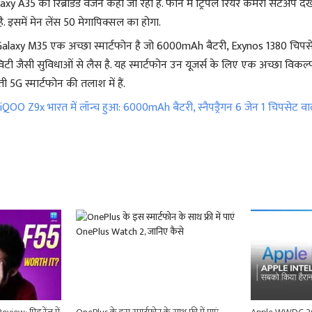
y A35 का रिब्रांडेड वर्जन कहा जा रहा है. फोन में ट्रिपल रियर कैमरा सेटअप दे
ै. इसमें मेन लेंस 50 मेगापिक्सल का होगा.
laxy M35 एक अच्छा स्मार्टफोन है जो 6000mAh बैटरी, Exynos 1380 चिप
िटी जैसी सुविधाओं से लैस है. यह स्मार्टफोन उन यूजर्स के लिए एक अच्छा विकल्प
5G स्मार्टफोन की तलाश में हैं.
iQOO Z9x भारत में लॉन्च हुआ: 6000mAh बैटरी, स्नैपड्रैगन 6 जेन 1 चिपसेट वा