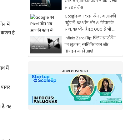
स्मार्टफोन, शानदार प्रोसेसर और डॉल्बी
साउंड से लैस
Google का Pixel फोन अब आपकी
पहुंच में! 8GB रैम और AI फीचर्स के
न में
साथ, यह फोन है ₹20,000 से भी कम
 करता है.
में
Infinix Zero Flip: फ्लिप स्मार्टफोन
का खुलासा, स्पेसिफिकेशन और
डिजाइन सामने आए!
थ में
ADVERTISEMENT
 पावर
 है. यह