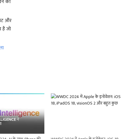
खने को
सेट और
 है जो
ला