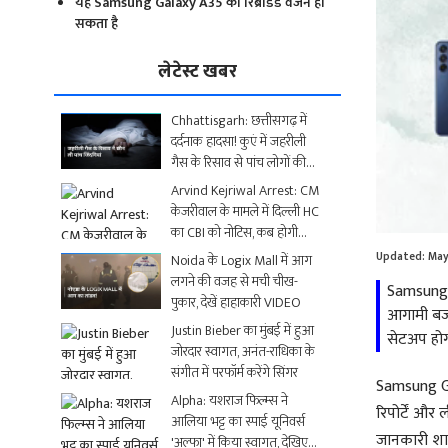
यह Samsung Galaxy A35 का रिब्रांडेड वर्जन हो
सकता है
लेटेस्ट खबर
Chhattisgarh: छत्तीसगढ़ में
दर्दनाक हादसा! कुएं में जहरीली
गैस के रिसाव से पांच लोगों की
मौत
Arvind Kejriwal Arrest: CM
केजरीवाल के मामले में दिल्ली HC
का CBI को नोटिस, कब होगी
अगली सुनवाई?
Updated:
May
Noida के Logix Mall में आग
लगने की वजह से मची चीख-
Samsung 
पुकार, देखें हाहाकारी VIDEO
आगामी बजट 
Justin Bieber का मुंबई में हुआ
सेटअप होग
जोरदार स्वागत, अनंत-राधिका के
संगीत में परफॉर्म करेंगे सिंगर
Samsung Gal
Alpha: यशराज फिल्म्स ने
रिपोर्टें औ
आलिया भट्ट का स्पाई यूनिवर्स
जानकारी शाम
'अल्फा' में किया स्वागत, देखिए