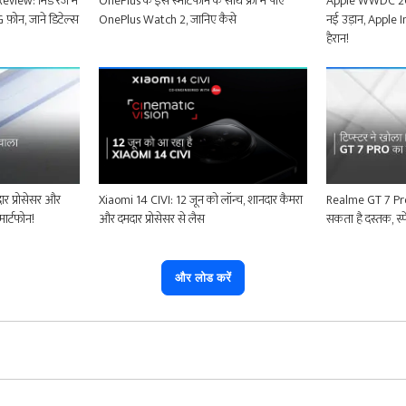
ew: मिड रेंज में
OnePlus के इस स्मार्टफोन के साथ फ्री में पाएं
Apple WWDC 202
फ़ोन, जाने डिटेल्स
OnePlus Watch 2, जानिए कैसे
नई उड़ान, Apple 
हैरान!
र प्रोसेसर और
Xiaomi 14 CIVI: 12 जून को लॉन्च, शानदार कैमरा
Realme GT 7 Pro दि
मार्टफोन!
और दमदार प्रोसेसर से लैस
सकता है दस्तक, स्
और लोड करें