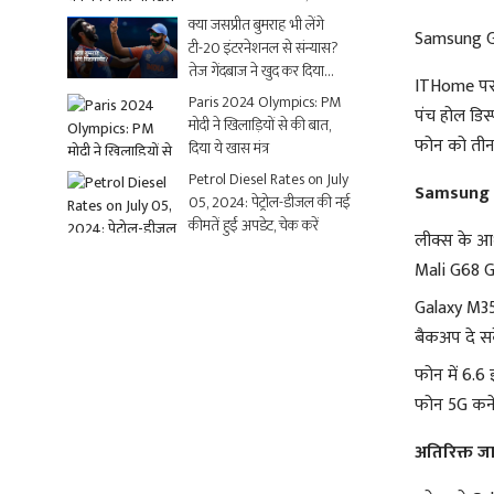
धमाकेदार Video
क्या जसप्रीत बुमराह भी लेंगे
Samsung G
टी-20 इंटरनेशनल से संन्यास?
तेज गेंदबाज ने खुद कर दिया
ITHome पर श
क्लियर
Paris 2024 Olympics: PM
पंच होल डिस्
मोदी ने खिलाड़ियों से की बात,
फोन को तीन क
दिया ये खास मंत्र
Petrol Diesel Rates on July
Samsung G
05, 2024: पेट्रोल-डीजल की नई
कीमतें हुईं अपडेट, चेक करें
लीक्स के आ
Mali G68 GP
Galaxy M35
बैकअप दे सके
फोन में 6.6 
फोन 5G कनेक
अतिरिक्त ज