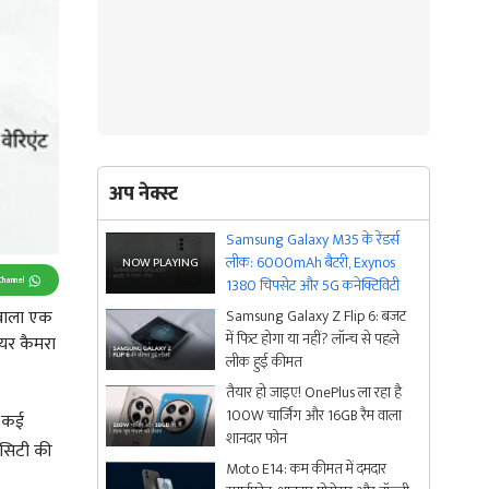
अप नेक्स्ट
Samsung Galaxy M35 के रेंडर्स
लीक: 6000mAh बैटरी, Exynos
Channel
1380 चिपसेट और 5G कनेक्टिविटी
वाला एक
Samsung Galaxy Z Flip 6: बजट
में फिट होगा या नहीं? लॉन्च से पहले
ियर कैमरा
लीक हुई कीमत
तैयार हो जाइए! OnePlus ला रहा है
100W चार्जिंग और 16GB रैम वाला
ं कई
शानदार फोन
िसिटी की
Moto E14: कम कीमत में दमदार