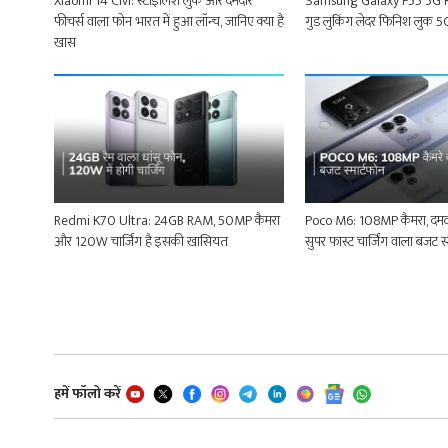
Xiaomi 14 Civi: स्टाइलिश लुक और दमदार
Samsung Galaxy F55 5G Revi
फीचर्स वाला फोन भारत में हुआ लॉन्च, जानिए क्या है
गुड लुकिंग लेदर फिनिश लुक 5G 
खास
Redmi K70 Ultra: 24GB RAM, 50MP कैमरा
Poco M6: 108MP कैमरा, दमदा
और 120W चार्जिंग है इसकी खासियत
सुपर फास्ट चार्जिंग वाला बजट स्
हमें फॉलो करें