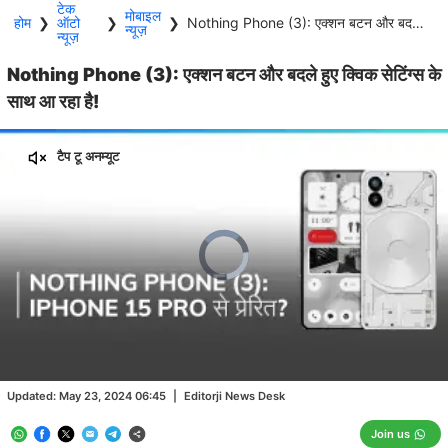
टेक
मोबाइल
होम
❯
ऑटो
❯
❯
Nothing Phone (3): एक्शन बटन और बदले हुए क्विक सेटिंग्स के साथ आ रहा है!
न्यूज़
न्यूज़
Nothing Phone (3): एक्शन बटन और बदले हुए क्विक सेटिंग्स के
साथ आ रहा है!
टैप टू अनम्यूट
Video
Player
is
loading.
Loaded
:
0.00%
/
Unmute
Updated:
May 23, 2024 06:45
|
Editorji News Desk
Join us