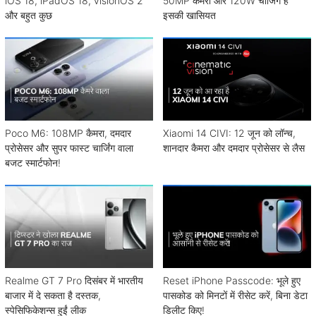
iOS 18, iPadOS 18, visionOS 2
50MP कैमरा और 120W चार्जिंग है
और बहुत कुछ
इसकी खासियत
Poco M6: 108MP कैमरा, दमदार
Xiaomi 14 CIVI: 12 जून को लॉन्च,
प्रोसेसर और सुपर फास्ट चार्जिंग वाला
शानदार कैमरा और दमदार प्रोसेसर से लैस
बजट स्मार्टफोन!
Realme GT 7 Pro दिसंबर में भारतीय
Reset iPhone Passcode: भूले हुए
बाजार में दे सकता है दस्तक,
पासकोड को मिनटों में रीसेट करें, बिना डेटा
स्पेसिफिकेशन्स हुईं लीक
डिलीट किए!