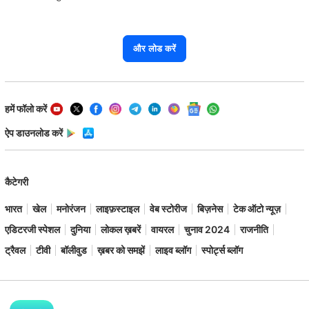
और लोड करें
हमें फॉलो करें
ऐप डाउनलोड करें
कैटेगरी
भारत
खेल
मनोरंजन
लाइफ़स्टाइल
वेब स्टोरीज
बिज़नेस
टेक ऑटो न्यूज़
एडिटरजी स्पेशल
दुनिया
लोकल ख़बरें
वायरल
चुनाव 2024
राजनीति
ट्रैवल
टीवी
बॉलीवुड
ख़बर को समझें
लाइव ब्लॉग
स्पोर्ट्स ब्लॉग