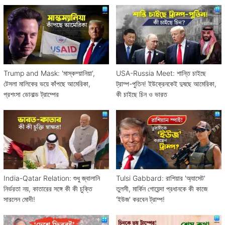
Trump and Mask: 'মাস্কম্য়ানিয়া',
USA-Russia Meet: শান্তি চাইছে
টেসলা মালিকের ভয়ে কাঁপছে আমেরিকা,
ট্রাম্প-পুতিন! ইউক্রেনকেই দুষছে আমেরিকা,
প্রশংসা ডোনাল্ড ট্রাম্পের
কী চাইছে চিন ও ভারত
India-Qatar Relation: শুধু জ্বালানি
Tulsi Gabbard: রাশিয়ার 'অ্যাসেট'
নির্ভরতা নয়, কাতারের সঙ্গে কী কী চুক্তি
তুলসী, মার্কিন গোয়েন্দা প্রধানকে কী কাজে
সারলেন মোদী!
'ইউজ' করবেন ট্রাম্প!