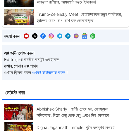
আক্রমণ রাশিয়ার, আত্মসমর্পণ করবে ইউক্রেন!
Trump-Zelensky Meet: হোয়াইটহাউজে তুমুল বাকবিতন্ডা,
ট্রাম্পের চোখে চোখ রেখে তর্ক জেলেনেস্কির
ফলো করুন
এপ্প ডাউনলোড করুন
Editorji-র যাবতীয় কনটেন্ট একইসঙ্গে
দেখার, শোনার এবং পড়ার
এখানে ক্লিক করুন
এখনই ডাউনলোড করুন !
লেটেস্ট খবর
Abhishek-Sharly : শার্লির চোখে জল, স্নেহচুম্বন
অভিষেকের, বিয়ের ভেন্য়ু থেকে মেনু...দেখে নিন একঝলকে
Digha Jagannath Temple: পুরীর জগন্নাথ মন্দিরেই