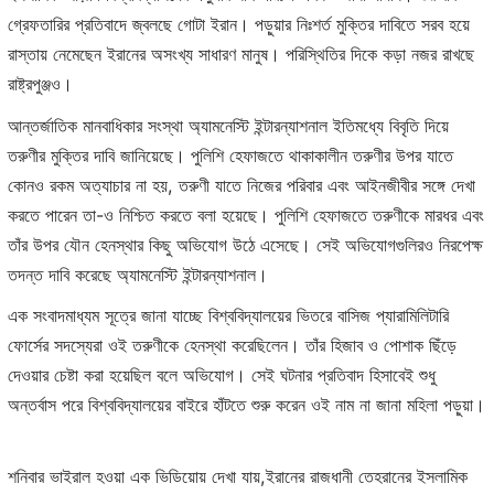
গ্রেফতারির প্রতিবাদে জ্বলছে গোটা ইরান। পড়ুয়ার নিঃশর্ত মুক্তির দাবিতে সরব হয়ে
রাস্তায় নেমেছেন ইরানের অসংখ্য সাধারণ মানুষ। পরিস্থিতির দিকে কড়া নজর রাখছে
রাষ্ট্রপুঞ্জও।
আন্তর্জাতিক মানবাধিকার সংস্থা অ্যামনেস্টি ইন্টারন্যাশনাল ইতিমধ্যে বিবৃতি দিয়ে
তরুণীর মুক্তির দাবি জানিয়েছে। পুলিশি হেফাজতে থাকাকালীন তরুণীর উপর যাতে
কোনও রকম অত্যাচার না হয়, তরুণী যাতে নিজের পরিবার এবং আইনজীবীর সঙ্গে দেখা
করতে পারেন তা-ও নিশ্চিত করতে বলা হয়েছে। পুলিশি হেফাজতে তরুণীকে মারধর এবং
তাঁর উপর যৌন হেনস্থার কিছু অভিযোগ উঠে এসেছে। সেই অভিযোগগুলিরও নিরপেক্ষ
তদন্ত দাবি করেছে অ্যামনেস্টি ইন্টারন্যাশনাল।
এক সংবাদমাধ্যম সূত্রে জানা যাচ্ছে বিশ্ববিদ্যালয়ের ভিতরে বাসিজ প্যারামিলিটারি
ফোর্সের সদস্যেরা ওই তরুণীকে হেনস্থা করেছিলেন। তাঁর হিজাব ও পোশাক ছিঁড়ে
দেওয়ার চেষ্টা করা হয়েছিল বলে অভিযোগ। সেই ঘটনার প্রতিবাদ হিসাবেই শুধু
অন্তর্বাস পরে বিশ্ববিদ্যালয়ের বাইরে হাঁটতে শুরু করেন ওই নাম না জানা মহিলা পড়ুয়া।
শনিবার ভাইরাল হওয়া এক ভিডিয়োয় দেখা যায়,ইরানের রাজধানী তেহরানের ইসলামিক