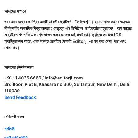
আমাদের সম্পর্কে
খবর এবং তথ্যের জনপ্রিয় একটি ভারতীয় প্ল্যাটফর্ম- Editorji । ২০১৮ সালে দেশের অন্যতম
শীর্ষস্থানীয় সাংবাদিক বিক্রম চন্দ্রা'র নেতৃত্বে এই ডিজিটাল প্ল্যাটফর্মের যাত্রা শুরু। অল্প সময়ের
মধ্যেই দেশের দর্শক এবং শ্রোতাদের নজরে এসেছে এই প্ল্যাটফর্ম। অ্যান্ড্রয়েড এবং iOS
অ্যাপ্লিকেশন আছে, এমন সমস্ত মোবাইল ফোনেই Editorji -র সব খবর দেখা, পড়া এবং
শোনা যায়।
আমাদের কন্ট্যাক্ট করুন
+91 11 4035 6666 / info@editorji.com
3rd floor, Plot B, Khasara no 360, Sultanpur, New Delhi, Delhi
110030
Send Feedback
নেভিগেট করুন
শর্তাবলী
প্রাইভেসি পলিসি