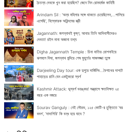
চৈতন্য দেবকে খুন করা হয়েছিল? জেনে নিন রোমহর্ষক কাহিনী
Arindam Sil : 'অন্য মহিলার সঙ্গে থাকতে চেয়েছিলেন,...পালিয়ে
এসেছি', বিস্ফোরক অরিন্দমের স্ত্রী
Jagannath: জগন্নাথই কৃষ্ণ, আবার তিনি আদিবাসীদেরও
দেবতা! রইল নানা অজানা তথ্য
Digha Jagannath Temple : চিনা বাতির রোশনাইয়ে
ঝলমলে দিঘা, জগন্নাথ মন্দিরে শেষ মুহূর্তের সাজসজ্জা তুঙ্গে
Darjeeling Day tour: এক দুপুরে দার্জিলিং...বৈশাখের দাপটে
পাহাড়ের রানি যেন একটুকরো স্বর্গ
Kashmir Attack: ভূস্বর্গ ভয়ঙ্কর! সন্ত্রাসে ক্ষতবিক্ষত ২৫
বছর এক নজরে
Sourav Ganguly : নেই সৌরভ, ১২৫ কোটি-র চুক্তিতে 'ঘর
বদল', 'দাদাগিরি' কি বন্ধ হয়ে যাবে ?