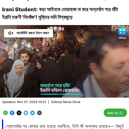
Irani Student: কড়া আইনকে তোয়াক্কা না করে অন্তর্বাস পরে হাঁটা
ইরানি তরুণী 'নিখোঁজ'! মুক্তির দাবি বিশ্বজুড়ে
আনমিউট করতে ট্যাপ করুন
Loaded
:
28.76%
/
Unmute
Updated:
Nov 07, 2024 10:21
|
Editorji News Desk
Join us
গ্রেফতারির পর কোথায় রাখা হয়েছে তরুণীকে, তিনি কী অবস্থায় রয়েছেন— কিছুই