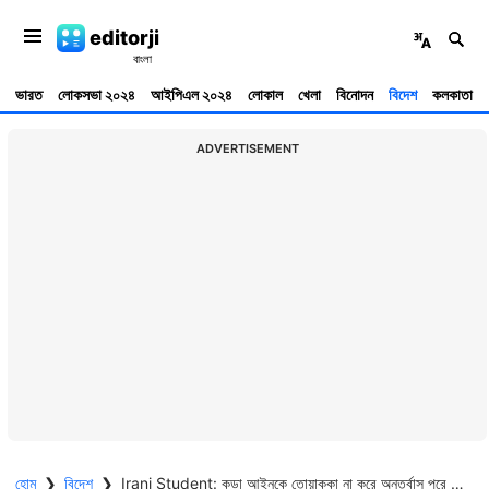
editorji
ভারত
লোকসভা ২০২৪
আইপিএল ২০২৪
লোকাল
খেলা
বিনোদন
বিদেশ
কলকাতা
ADVERTISEMENT
হোম
❯
বিদেশ
❯
Irani Student: কড়া আইনকে তোয়াক্কা না করে অন্তর্বাস পরে হাঁটা ইরানি তরুণী 'নিখোঁজ'! মুক্তির দাবি বিশ্বজুড়ে