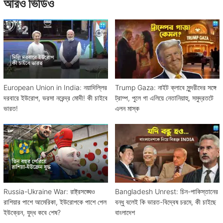
আরও ভিডিও
European Union in India: নয়াদিল্লির
Trump Gaza: নাইট ক্লাবে সুন্দরীদের সঙ্গে
দরবারে ইউরোপ, ভরসা নরেন্দ্র মোদী! কী চাইবে
ট্রাম্প, পুলে গা এলিয়ে নেতানিয়াহু, সমুদ্রতটে
ভারত!
এলন মাস্ক
Russia-Ukraine War: রাষ্ট্রসঙ্ঘেও
Bangladesh Unrest: চিন-পাকিস্তানের
রাশিয়ার পাশে আমেরিকা, ইউরোপকে পাশে পেল
বন্ধু বলেই কি ভারত-বিদ্বেষ চরমে, কী চাইছে
ইউক্রেন, যুদ্ধ কবে শেষ?
বাংলাদেশ