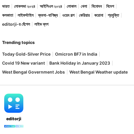
ভারত
লোকসভা ২০২৪
আইপিএল ২০২৪
লোকাল
খেলা
বিনোদন
বিদেশ
কলকাতা
লাইফস্টাইল
ব্যবসা-বাণিজ্য
ওয়েব গল্প
কেরিয়ার
করোনা
প্রযুক্তি
editorji-র হেঁশেল
লাইভ ব্লগ
Trending topics
Today Gold-Silver Price
Omicron BF7 in India
Covid 19 New variant
Bank Holiday in January 2023
West Bengal Government Jobs
West Bengal Weather update
editorji