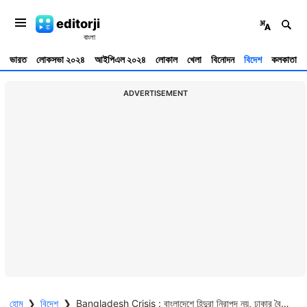
editorji
ভারত
লোকসভা ২০২৪
আইপিএল ২০২৪
লোকাল
খেলা
বিনোদন
বিদেশ
কলকাতা
ADVERTISEMENT
হোম
❯
বিদেশ
❯
Bangladesh Crisis : বাংলাদেশে হিন্দুরা নিরাপদ নয়, ঢাকার বৈঠকে দাবি ভারতের, BNP নেতাকে জবাব মমতার