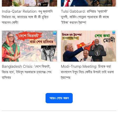
India-Qatar Relation: শুধু জ্বালানি
Tulsi Gabbard: রাশিয়ার 'অ্যাসেট'
নির্ভরতা নয়, কাতারের সঙ্গে কী কী চুক্তি
তুলসী, মার্কিন গোয়েন্দা প্রধানকে কী কাজে
সারলেন মোদী!
'ইউজ' করবেন ট্রাম্প!
Bangladesh Crisis: 'দেশে ফিরবই,
Modi-Trump Meeting: চিনকে ভয়!
বিচার হবে', ইউনূস সরকারকে চ্যালেঞ্জ শেখ
বাংলাদেশ ইস্যু নিয়ে মোদীর উপরই তাই ভরসা
হাসিনার
ট্রাম্পের
আরও লোড করুন