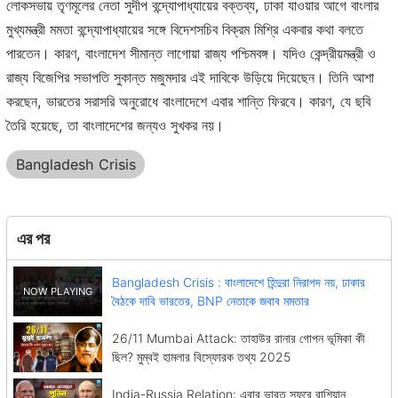
লোকসভায় তৃণমূলের নেতা সুদীপ বন্দ্যোপাধ্যায়ের বক্তব্য, ঢাকা যাওয়ার আগে বাংলার
মুখ্যমন্ত্রী মমতা বন্দ্যোপাধ্যায়ের সঙ্গে বিদেশসচিব বিক্রম মিশ্রি একবার কথা বলতে
পারতেন। কারণ, বাংলাদেশ সীমান্ত লাগোয়া রাজ্য পশ্চিমবঙ্গ। যদিও কেন্দ্রীয়মন্ত্রী ও
রাজ্য বিজেপির সভাপতি সুকান্ত মজুমদার এই দাবিকে উড়িয়ে দিয়েছেন। তিনি আশা
করছেন, ভারতের সরাসরি অনুরোধে বাংলাদেশে এবার শান্তি ফিরবে। কারণ, যে ছবি
তৈরি হয়েছে, তা বাংলাদেশের জন্যও সুখকর নয়।
Bangladesh Crisis
এর পর
Bangladesh Crisis : বাংলাদেশে হিন্দুরা নিরাপদ নয়, ঢাকার
বৈঠকে দাবি ভারতের, BNP নেতাকে জবাব মমতার
26/11 Mumbai Attack: তাহাউর রানার গোপন ভূমিকা কী
ছিল? মুম্বই হামলার বিস্ফোরক তথ্য 2025
India-Russia Relation: এবার ভারত সফরে রাশিয়ান