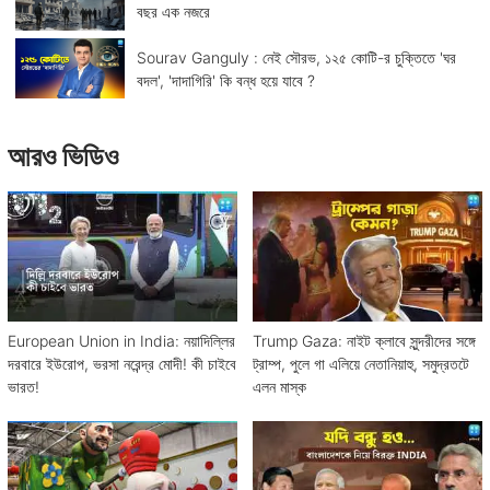
বছর এক নজরে
Sourav Ganguly : নেই সৌরভ, ১২৫ কোটি-র চুক্তিতে 'ঘর
বদল', 'দাদাগিরি' কি বন্ধ হয়ে যাবে ?
আরও ভিডিও
European Union in India: নয়াদিল্লির
Trump Gaza: নাইট ক্লাবে সুন্দরীদের সঙ্গে
দরবারে ইউরোপ, ভরসা নরেন্দ্র মোদী! কী চাইবে
ট্রাম্প, পুলে গা এলিয়ে নেতানিয়াহু, সমুদ্রতটে
ভারত!
এলন মাস্ক