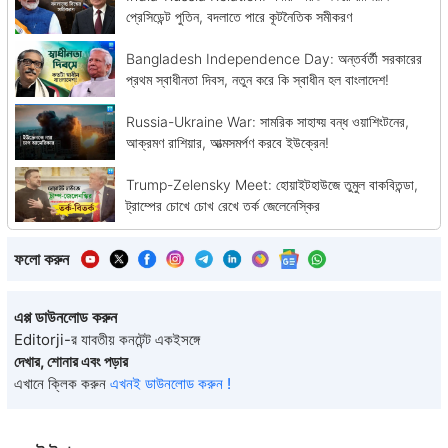
প্রেসিডেন্ট পুতিন, বদলাতে পারে কূটনৈতিক সমীকরণ
Bangladesh Independence Day: অন্তর্বর্তী সরকারের
প্রথম স্বাধীনতা দিবস, নতুন করে কি স্বাধীন হল বাংলাদেশ!
Russia-Ukraine War: সামরিক সাহায্য় বন্ধ ওয়াশিংটনের,
আক্রমণ রাশিয়ার, আত্মসমর্পণ করবে ইউক্রেন!
Trump-Zelensky Meet: হোয়াইটহাউজে তুমুল বাকবিতন্ডা,
ট্রাম্পের চোখে চোখ রেখে তর্ক জেলেনেস্কির
ফলো করুন
এপ্প ডাউনলোড করুন
Editorji-র যাবতীয় কনটেন্ট একইসঙ্গে
দেখার, শোনার এবং পড়ার
এখানে ক্লিক করুন
এখনই ডাউনলোড করুন !