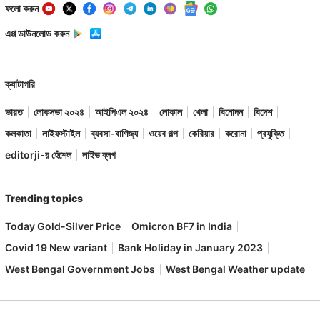
ফলো করুন
এপ্প ডাউনলোড করুন
ক্যাটাগরি
ভারত
লোকসভা ২০২৪
আইপিএল ২০২৪
লোকাল
খেলা
বিনোদন
বিদেশ
কলকাতা
লাইফস্টাইল
ব্যবসা-বাণিজ্য
ওয়েব গল্প
কেরিয়ার
করোনা
প্রযুক্তি
editorji-র হেঁশেল
লাইভ ব্লগ
Trending topics
Today Gold-Silver Price
Omicron BF7 in India
Covid 19 New variant
Bank Holiday in January 2023
West Bengal Government Jobs
West Bengal Weather update