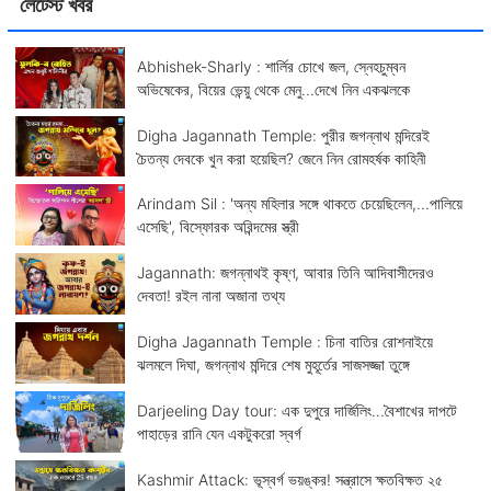
লেটেস্ট খবর
Abhishek-Sharly : শার্লির চোখে জল, স্নেহচুম্বন
অভিষেকের, বিয়ের ভেন্য়ু থেকে মেনু...দেখে নিন একঝলকে
Digha Jagannath Temple: পুরীর জগন্নাথ মন্দিরেই
চৈতন্য দেবকে খুন করা হয়েছিল? জেনে নিন রোমহর্ষক কাহিনী
Arindam Sil : 'অন্য মহিলার সঙ্গে থাকতে চেয়েছিলেন,...পালিয়ে
এসেছি', বিস্ফোরক অরিন্দমের স্ত্রী
Jagannath: জগন্নাথই কৃষ্ণ, আবার তিনি আদিবাসীদেরও
দেবতা! রইল নানা অজানা তথ্য
Digha Jagannath Temple : চিনা বাতির রোশনাইয়ে
ঝলমলে দিঘা, জগন্নাথ মন্দিরে শেষ মুহূর্তের সাজসজ্জা তুঙ্গে
Darjeeling Day tour: এক দুপুরে দার্জিলিং...বৈশাখের দাপটে
পাহাড়ের রানি যেন একটুকরো স্বর্গ
Kashmir Attack: ভূস্বর্গ ভয়ঙ্কর! সন্ত্রাসে ক্ষতবিক্ষত ২৫