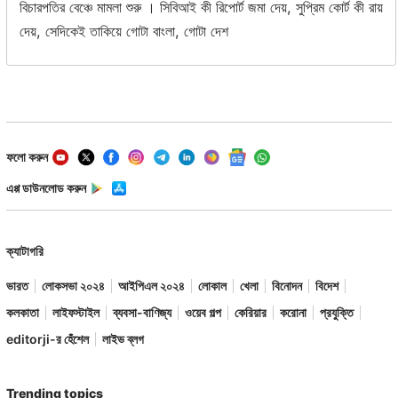
বিচারপতির বেঞ্চে মামলা শুরু । সিবিআই কী রিপোর্ট জমা দেয়, সুপ্রিম কোর্ট কী রায়
দেয়, সেদিকেই তাকিয়ে গোটা বাংলা, গোটা দেশ
ফলো করুন
এপ্প ডাউনলোড করুন
ক্যাটাগরি
ভারত
লোকসভা ২০২৪
আইপিএল ২০২৪
লোকাল
খেলা
বিনোদন
বিদেশ
কলকাতা
লাইফস্টাইল
ব্যবসা-বাণিজ্য
ওয়েব গল্প
কেরিয়ার
করোনা
প্রযুক্তি
editorji-র হেঁশেল
লাইভ ব্লগ
Trending topics