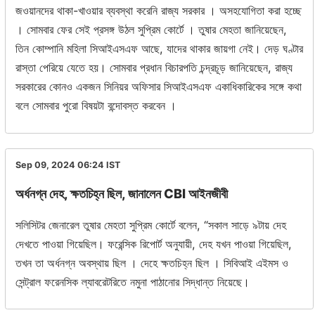
জওয়ানদের থাকা-খাওয়ার ব্যবস্থা করেনি রাজ্য সরকার । অসহযোগিতা করা হচ্ছে
। সোমবার ফের সেই প্রসঙ্গ উঠল সুপ্রিম কোর্টে । তুষার মেহতা জানিয়েছেন,
তিন কোম্পানি মহিলা সিআইএসএফ আছে, যাদের থাকার জায়গা নেই। দেড় ঘণ্টার
রাস্তা পেরিয়ে যেতে হয়। সোমবার প্রধান বিচারপতি চন্দ্রচূড় জানিয়েছেন, রাজ্য
সরকারের কোনও একজন সিনিয়র অফিসার সিআইএসএফ একাধিকারিকের সঙ্গে কথা
বলে সোমবার পুরো বিষয়টা বন্দোবস্ত করবেন ।
Sep 09, 2024 06:24
IST
অর্ধনগ্ন দেহ, ক্ষতচিহ্ন ছিল, জানালেন CBI আইনজীবী
সলিসিটর জেনারেল তুষার মেহতা সুপ্রিম কোর্টে বলেন, “সকাল সাড়ে ৯টায় দেহ
দেখতে পাওয়া গিয়েছিল। ফরেন্সিক রিপোর্ট অনুযায়ী, দেহ যখন পাওয়া গিয়েছিল,
তখন তা অর্ধনগ্ন অবস্থায় ছিল । দেহে ক্ষতচিহ্ন ছিল । সিবিআই এইমস ও
সেন্ট্রাল ফরেনসিক ল্যাবরেটরিতে নমুনা পাঠানোর সিদ্ধান্ত নিয়েছে।