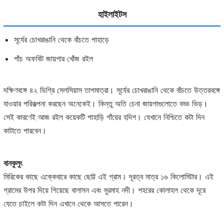
হাইলাইটস
সূর্যের চোখরাঙানি থেকে বাঁচতে পাহাড়ে
পাঁচ অফবিট জায়গার খোঁজ রইল
দক্ষিণবঙ্গে ৪২ ডিগ্রি সেলসিয়াস তাপমাত্রা। সূর্যের চোখরাঙানি থেকে বাঁচতে উত্তরবঙ্গে
যাওয়ার পরিকল্পনা করছেন অনেকেই। কিন্তু অতি চেনা জায়গাগুলোতে বড্ড ভিড়।
সেই কারণেই আজ রইল কয়েকটি পাহাড়ি গাঁয়ের হদিশ। যেখানে নিশ্চিতে কটা দিন
কাটাতে পারবেন।
বানকুলুং
মিরিকের কাছে এক্কেবারে কাছে ছোট্ট এই গ্রাম। দূরত্ব মাত্র ১৬ কিলোমিটার। এই
গ্রামের উপর দিয়ে গিয়েছে বালাসন এবং মুরমাহ নদী। শহরের কোলাহল থেকে দূরে
যেতে চাইলে কটা দিন এখানে থেকে আসতে পারেন।