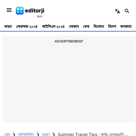
editorji
ভারত
লোকসভা ২০২৪
আইপিএল ২০২৪
লোকাল
খেলা
বিনোদন
বিদেশ
কলকাতা
ADVERTISEMENT
হোম
❯
লাইফস্টাইল
❯
ভ্রমণ
❯
Summer Travel Tips : সূর্যের চোখরাঙানি থেকে বাঁচতে পাহাড়ে যাবেন? রইল পাঁচ অফবিট পাহাড়ি গাঁয়ের খোঁজ