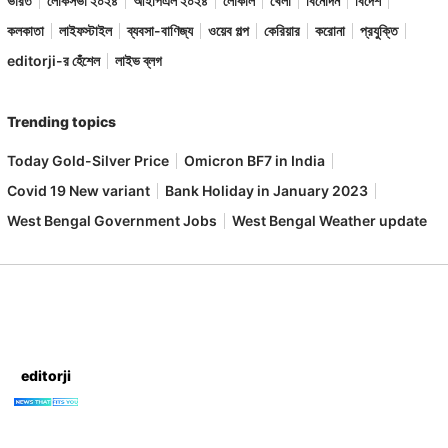
ভারত
লোকসভা ২০২৪
আইপিএল ২০২৪
লোকাল
খেলা
বিনোদন
বিদেশ
কলকাতা
লাইফস্টাইল
ব্যবসা-বাণিজ্য
ওয়েব গল্প
কেরিয়ার
করোনা
প্রযুক্তি
editorji-র হেঁশেল
লাইভ ব্লগ
Trending topics
Today Gold-Silver Price
Omicron BF7 in India
Covid 19 New variant
Bank Holiday in January 2023
West Bengal Government Jobs
West Bengal Weather update
editorji