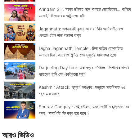
Arindam Sil : 'অন্য মহিলার সঙ্গে থাকতে চেয়েছিলেন,...পালিয়ে
এসেছি', বিস্ফোরক অরিন্দমের স্ত্রী
Jagannath: জগন্নাথই কৃষ্ণ, আবার তিনি আদিবাসীদেরও
দেবতা! রইল নানা অজানা তথ্য
Digha Jagannath Temple : চিনা বাতির রোশনাইয়ে
ঝলমলে দিঘা, জগন্নাথ মন্দিরে শেষ মুহূর্তের সাজসজ্জা তুঙ্গে
Darjeeling Day tour: এক দুপুরে দার্জিলিং...বৈশাখের দাপটে
পাহাড়ের রানি যেন একটুকরো স্বর্গ
Kashmir Attack: ভূস্বর্গ ভয়ঙ্কর! সন্ত্রাসে ক্ষতবিক্ষত ২৫
বছর এক নজরে
Sourav Ganguly : নেই সৌরভ, ১২৫ কোটি-র চুক্তিতে 'ঘর
বদল', 'দাদাগিরি' কি বন্ধ হয়ে যাবে ?
আরও ভিডিও