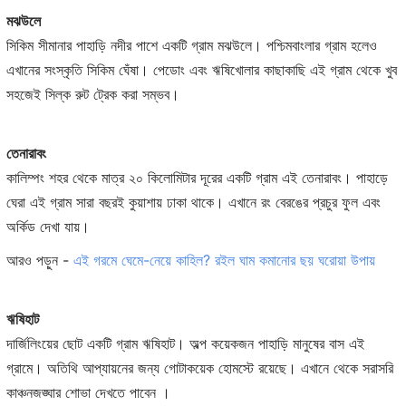
মঝউলে
সিকিম সীমানার পাহাড়ি নদীর পাশে একটি গ্রাম মঝউলে। পশ্চিমবাংলার গ্রাম হলেও
এখানের সংস্কৃতি সিকিম ঘেঁষা। পেডোং এবং ঋষিখোলার কাছাকাছি এই গ্রাম থেকে খুব
সহজেই সিল্ক রুট ট্রেক করা সম্ভব।
তেনারাবং
কালিম্পং শহর থেকে মাত্র ২০ কিলোমিটার দূরের একটি গ্রাম এই তেনারাবং। পাহাড়ে
ঘেরা এই গ্রাম সারা বছরই কুয়াশায় ঢাকা থাকে। এখানে রং বেরঙের প্রচুর ফুল এবং
অর্কিড দেখা যায়।
আরও পড়ুন -
এই গরমে ঘেমে-নেয়ে কাহিল? রইল ঘাম কমানোর ছয় ঘরোয়া উপায়
ঋষিহাট
দার্জিলিংয়ের ছোট একটি গ্রাম ঋষিহাট। অল্প কয়েকজন পাহাড়ি মানুষের বাস এই
গ্রামে। অতিথি আপ্যায়নের জন্য গোটাকয়েক হোমস্টে রয়েছে। এখানে থেকে সরাসরি
কাঞ্চনজঙ্ঘার শোভা দেখতে পাবেন ।