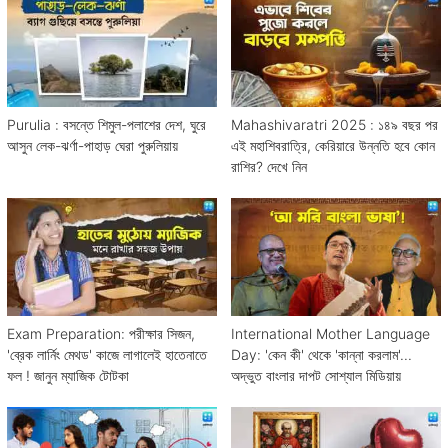
Purulia : বসন্তে শিমুল-পলাশের দেশ, ঘুরে
Mahashivaratri 2025 : ১৪৯ বছর পর
আসুন লেক-ঝর্ণা-পাহাড় ঘেরা পুরুলিয়ায়
এই মহাশিবরাত্রি, কেরিয়ারে উন্নতি হবে কোন
রাশির? দেখে নিন
Exam Preparation: পরীক্ষার সিজন,
International Mother Language
'ব্রেক লার্নিং মেথড' কাজে লাগালেই হাতেনাতে
Day: 'কেন কী' থেকে 'কান্না করলাম'...
ফল ! জানুন ম্যাজিক টোটকা
অদ্ভুত বাংলার দাপট সোশ্যাল মিডিয়ায়