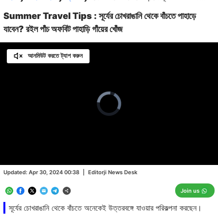
Summer Travel Tips : সূর্যের চোখরাঙানি থেকে বাঁচতে পাহাড়ে
যাবেন? রইল পাঁচ অফবিট পাহাড়ি গাঁয়ের খোঁজ
আনমিউট করতে ট্যাপ করুন
Video
Player
is
loading.
Loaded
:
0.00%
/
Unmute
Updated:
Apr 30, 2024 00:38
|
Editorji News Desk
Join us
সূর্যের চোখরাঙানি থেকে বাঁচতে অনেকেই উত্তরবঙ্গে যাওয়ার পরিকল্পনা করছেন।