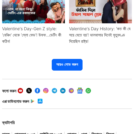
Valentine's Day-Gen Z style:
Valentine's Day History: 'কত কী যে
'বেঞ্চিং' থেকে 'স্লো ফেড'! উফফ...ডেটিং কী
সয়ে যেতে হয়'! ভালবাসার দিনেই মৃত্যুদণ্ড
কঠিন!
দিয়েছিল রাষ্ট্র!
আরও লোড করুন
ফলো করুন
এপ্প ডাউনলোড করুন
ক্যাটাগরি