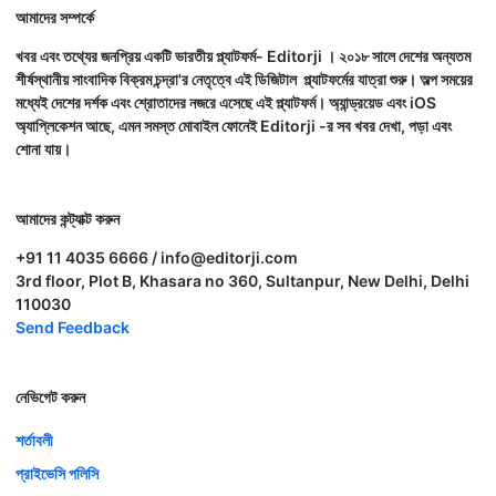
আমাদের সম্পর্কে
খবর এবং তথ্যের জনপ্রিয় একটি ভারতীয় প্ল্যাটফর্ম- Editorji । ২০১৮ সালে দেশের অন্যতম
শীর্ষস্থানীয় সাংবাদিক বিক্রম চন্দ্রা'র নেতৃত্বে এই ডিজিটাল প্ল্যাটফর্মের যাত্রা শুরু। অল্প সময়ের
মধ্যেই দেশের দর্শক এবং শ্রোতাদের নজরে এসেছে এই প্ল্যাটফর্ম। অ্যান্ড্রয়েড এবং iOS
অ্যাপ্লিকেশন আছে, এমন সমস্ত মোবাইল ফোনেই Editorji -র সব খবর দেখা, পড়া এবং
শোনা যায়।
আমাদের কন্ট্যাক্ট করুন
+91 11 4035 6666 / info@editorji.com
3rd floor, Plot B, Khasara no 360, Sultanpur, New Delhi, Delhi
110030
Send Feedback
নেভিগেট করুন
শর্তাবলী
প্রাইভেসি পলিসি