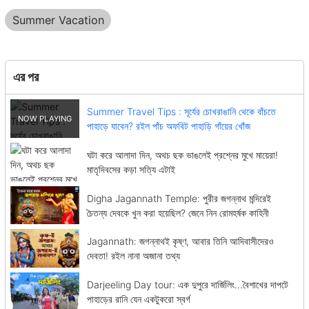
Summer Vacation
এর পর
Summer Travel Tips : সূর্যের চোখরাঙানি থেকে বাঁচতে
পাহাড়ে যাবেন? রইল পাঁচ অফবিট পাহাড়ি গাঁয়ের খোঁজ
ঘটা করে আলাদা দিন, অথচ ছক ভাঙলেই প্রশ্নের মুখে মায়েরা!
মাতৃদিবসের কড়া সত্যি এটাই
Digha Jagannath Temple: পুরীর জগন্নাথ মন্দিরেই
চৈতন্য দেবকে খুন করা হয়েছিল? জেনে নিন রোমহর্ষক কাহিনী
Jagannath: জগন্নাথই কৃষ্ণ, আবার তিনি আদিবাসীদেরও
দেবতা! রইল নানা অজানা তথ্য
Darjeeling Day tour: এক দুপুরে দার্জিলিং...বৈশাখের দাপটে
পাহাড়ের রানি যেন একটুকরো স্বর্গ