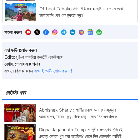
Offbeat Tabakoshi: মিরিকের কাছেই চা বাগানে ঘেরা
তাবাকোশি যেন এক টুকরো স্বর্গ
ফলো করুন
এপ্প ডাউনলোড করুন
Editorji-র যাবতীয় কনটেন্ট একইসঙ্গে
দেখার, শোনার এবং পড়ার
এখানে ক্লিক করুন
এখনই ডাউনলোড করুন !
লেটেস্ট খবর
Abhishek-Sharly : শার্লির চোখে জল, স্নেহচুম্বন
অভিষেকের, বিয়ের ভেন্য়ু থেকে মেনু...দেখে নিন একঝলকে
Digha Jagannath Temple: পুরীর জগন্নাথ মন্দিরেই
চৈতন্য দেবকে খুন করা হয়েছিল? জেনে নিন রোমহর্ষক কাহিনী