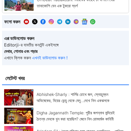
তাবাকোশি যেন এক টুকরো স্বর্গ
ফলো করুন
এপ্প ডাউনলোড করুন
Editorji-র যাবতীয় কনটেন্ট একইসঙ্গে
দেখার, শোনার এবং পড়ার
এখানে ক্লিক করুন
এখনই ডাউনলোড করুন !
লেটেস্ট খবর
Abhishek-Sharly : শার্লির চোখে জল, স্নেহচুম্বন
অভিষেকের, বিয়ের ভেন্য়ু থেকে মেনু...দেখে নিন একঝলকে
Digha Jagannath Temple: পুরীর জগন্নাথ মন্দিরেই
চৈতন্য দেবকে খুন করা হয়েছিল? জেনে নিন রোমহর্ষক কাহিনী