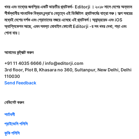
খবর এবং তথ্যের জনপ্রিয় একটি ভারতীয় প্ল্যাটফর্ম- Editorji । ২০১৮ সালে দেশের অন্যতম
শীর্ষস্থানীয় সাংবাদিক বিক্রম চন্দ্রা'র নেতৃত্বে এই ডিজিটাল প্ল্যাটফর্মের যাত্রা শুরু। অল্প সময়ের
মধ্যেই দেশের দর্শক এবং শ্রোতাদের নজরে এসেছে এই প্ল্যাটফর্ম। অ্যান্ড্রয়েড এবং iOS
অ্যাপ্লিকেশন আছে, এমন সমস্ত মোবাইল ফোনেই Editorji -র সব খবর দেখা, পড়া এবং
শোনা যায়।
আমাদের কন্ট্যাক্ট করুন
+91 11 4035 6666 / info@editorji.com
3rd floor, Plot B, Khasara no 360, Sultanpur, New Delhi, Delhi
110030
Send Feedback
নেভিগেট করুন
শর্তাবলী
প্রাইভেসি পলিসি
কুকি পলিসি