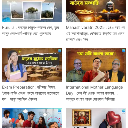
Purulia : বসন্তে শিমুল-পলাশের দেশ, ঘুরে
Mahashivaratri 2025 : ১৪৯ বছর পর
আসুন লেক-ঝর্ণা-পাহাড় ঘেরা পুরুলিয়ায়
এই মহাশিবরাত্রি, কেরিয়ারে উন্নতি হবে কোন
রাশির? দেখে নিন
Exam Preparation: পরীক্ষার সিজন,
International Mother Language
'ব্রেক লার্নিং মেথড' কাজে লাগালেই হাতেনাতে
Day: 'কেন কী' থেকে 'কান্না করলাম'...
ফল ! জানুন ম্যাজিক টোটকা
অদ্ভুত বাংলার দাপট সোশ্যাল মিডিয়ায়