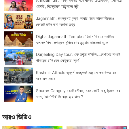
Arindam Sil : 'অন্য মহিলার সঙ্গে থাকতে চেয়েছিলেন,...পালিয়ে
এসেছি', বিস্ফোরক অরিন্দমের স্ত্রী
Jagannath: জগন্নাথই কৃষ্ণ, আবার তিনি আদিবাসীদেরও
দেবতা! রইল নানা অজানা তথ্য
Digha Jagannath Temple : চিনা বাতির রোশনাইয়ে
ঝলমলে দিঘা, জগন্নাথ মন্দিরে শেষ মুহূর্তের সাজসজ্জা তুঙ্গে
Darjeeling Day tour: এক দুপুরে দার্জিলিং...বৈশাখের দাপটে
পাহাড়ের রানি যেন একটুকরো স্বর্গ
Kashmir Attack: ভূস্বর্গ ভয়ঙ্কর! সন্ত্রাসে ক্ষতবিক্ষত ২৫
বছর এক নজরে
Sourav Ganguly : নেই সৌরভ, ১২৫ কোটি-র চুক্তিতে 'ঘর
বদল', 'দাদাগিরি' কি বন্ধ হয়ে যাবে ?
আরও ভিডিও