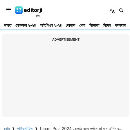
editorji
ভারত
লোকসভা ২০২৪
আইপিএল ২০২৪
লোকাল
খেলা
বিনোদন
বিদেশ
কলকাতা
ADVERTISEMENT
হোম
❯
লাইফস্টাইল
❯
Laxmi Puja 2024 : চলতি বছর লক্ষ্মীপুজো হবে দু'দিন ধরে, কোন সময়ে দেবীর আরাধনা করবেন, জেনে নিন