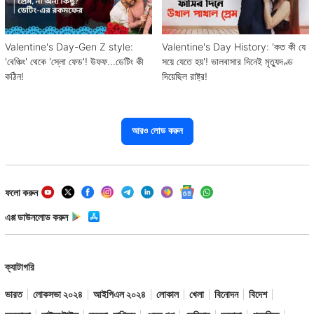
Valentine's Day-Gen Z style:
Valentine's Day History: 'কত কী যে
'বেঞ্চিং' থেকে 'স্লো ফেড'! উফফ...ডেটিং কী
সয়ে যেতে হয়'! ভালবাসার দিনেই মৃত্যুদণ্ড
কঠিন!
দিয়েছিল রাষ্ট্র!
আরও লোড করুন
ফলো করুন
এপ্প ডাউনলোড করুন
ক্যাটাগরি
ভারত
লোকসভা ২০২৪
আইপিএল ২০২৪
লোকাল
খেলা
বিনোদন
বিদেশ