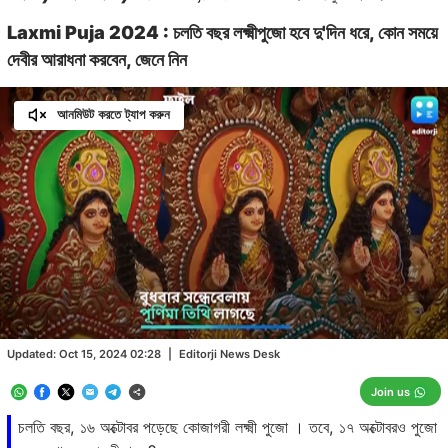
Laxmi Puja 2024 : চলতি বছর লক্ষ্মীপুজো হবে দু'দিন ধরে, কোন সময়ে
দেবীর আরাধনা করবেন, জেনে নিন
আনমিউট করতে ট্যাপ করুন
Loaded
:
62.14%
/
Unmute
Updated:
Oct 15, 2024 02:28
|
Editorji News Desk
Join us
চলতি বছর, ১৬ অক্টোবর পড়েছে কোজাগরী লক্ষ্মী পুজো । তবে, ১৭ অক্টোবরও পুজো