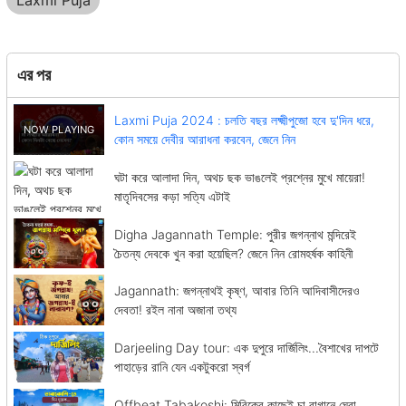
এর পর
Laxmi Puja 2024 : চলতি বছর লক্ষ্মীপুজো হবে দু'দিন ধরে,
কোন সময়ে দেবীর আরাধনা করবেন, জেনে নিন
ঘটা করে আলাদা দিন, অথচ ছক ভাঙলেই প্রশ্নের মুখে মায়েরা!
মাতৃদিবসের কড়া সত্যি এটাই
Digha Jagannath Temple: পুরীর জগন্নাথ মন্দিরেই
চৈতন্য দেবকে খুন করা হয়েছিল? জেনে নিন রোমহর্ষক কাহিনী
Jagannath: জগন্নাথই কৃষ্ণ, আবার তিনি আদিবাসীদেরও
দেবতা! রইল নানা অজানা তথ্য
Darjeeling Day tour: এক দুপুরে দার্জিলিং...বৈশাখের দাপটে
পাহাড়ের রানি যেন একটুকরো স্বর্গ
Offbeat Tabakoshi: মিরিকের কাছেই চা বাগানে ঘেরা