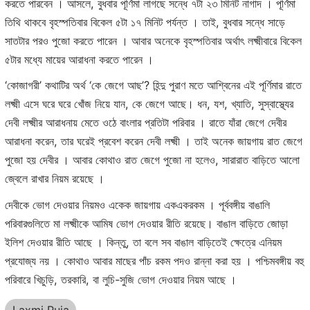
করতে পারবেন । আসলে, বুধবার পূর্ণিমা লাগছে সন্ধে ৭টা ২৩ মিনিট নাগাদ । পূর্ণিমা
তিথি থাকবে বৃহস্পতিবার বিকেল ৫টা ১৭ মিনিট পর্যন্ত । তাই, বুধবার সন্ধে সাড়ে
সাতটার পরও পুজো করতে পারেন । আবার অনেকে বৃহস্পতিবার অর্থাৎ লক্ষ্মীবারে বিকেল
৫টার মধ্যে মায়ের আরাধনা করতে পারেন ।
‘কোজাগরী’ কথাটির অর্থ ‘কে জেগে আছ’? হিন্দু পুরাণ মতে আশ্বিনের এই পূর্ণিমার রাতে
লক্ষ্মী এসে ঘরে ঘরে খোঁজ নিয়ে যান, কে জেগে আছে। ধন, যশ, খ্যাতি, সুস্বাস্থ্যের
দেবী লক্ষ্মীর আরাধনায় মেতে ওঠে বাংলার প্রতিটা পরিবার । রাতে যাঁরা জেগে দেবীর
আরাধনা করেন, তার ঘরেই প্রবেশ করেন দেবী লক্ষ্মী । তাই অনেক জায়গায় রাত জেগে
পুজো হয় দেবীর । আবার কোথাও রাত জেগে পুজো না হলেও, সারারাত বাড়িতে আলো
জ্বেলে রাখার নিয়ম রয়েছে ।
দেবীকে ভোগ দেওয়ার নিয়মও একেক জায়গায় একএকরকম । পূর্ববঙ্গীয় বাঙালি
পরিবারগুলিতে মা লক্ষ্মীকে আমিষ ভোগ দেওয়ার রীতি রয়েছে। বাঙাল বাড়িতে জোড়া
ইলিশ দেওয়ার রীতি আছে । কিন্তু, তা বলে সব বাঙাল বাড়িতেই ক্ষেত্রে এনিয়ম
প্রযোজ্য নয় । কোথাও আবার মাছের পাঁচ রকম পদও রান্না করা হয় । পশ্চিমবঙ্গীয় বহু
পরিবারে খিচুড়ি, তরকারি, বা লুচি-সুজি ভোগ দেওয়ার নিয়ম আছে ।
Laxmi Puja