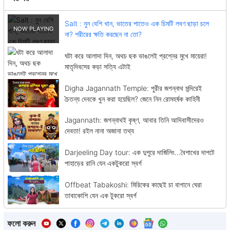
Salt : নুন বেশি খান, ভাতের পাতেও এক চিমটি লবণ ছাড়া চলে
না? শরীরের ক্ষতি করছেন না তো?
ঘটা করে আলাদা দিন, অথচ ছক ভাঙলেই প্রশ্নের মুখে মায়েরা!
মাতৃদিবসের কড়া সত্যি এটাই
Digha Jagannath Temple: পুরীর জগন্নাথ মন্দিরেই
চৈতন্য দেবকে খুন করা হয়েছিল? জেনে নিন রোমহর্ষক কাহিনী
Jagannath: জগন্নাথই কৃষ্ণ, আবার তিনি আদিবাসীদেরও
দেবতা! রইল নানা অজানা তথ্য
Darjeeling Day tour: এক দুপুরে দার্জিলিং...বৈশাখের দাপটে
পাহাড়ের রানি যেন একটুকরো স্বর্গ
Offbeat Tabakoshi: মিরিকের কাছেই চা বাগানে ঘেরা
তাবাকোশি যেন এক টুকরো স্বর্গ
ফলো করুন