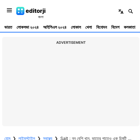
editorji
ভারত
লোকসভা ২০২৪
আইপিএল ২০২৪
লোকাল
খেলা
বিনোদন
বিদেশ
কলকাতা
ADVERTISEMENT
হোম
❯
লাইফস্টাইল
❯
স্বাস্থ্য
❯
Salt : নুন বেশি খান, ভাতের পাতেও এক চিমটি লবণ ছাড়া চলে না? শরীরের ক্ষতি করছেন না তো?