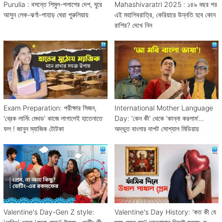
Purulia : বসন্তে শিমুল-পলাশের দেশ, ঘুরে
Mahashivaratri 2025 : ১৪৯ বছর পর
আসুন লেক-ঝর্ণা-পাহাড় ঘেরা পুরুলিয়ায়
এই মহাশিবরাত্রি, কেরিয়ারে উন্নতি হবে কোন
রাশির? দেখে নিন
Exam Preparation: পরীক্ষার সিজন,
International Mother Language
'ব্রেক লার্নিং মেথড' কাজে লাগালেই হাতেনাতে
Day: 'কেন কী' থেকে 'কান্না করলাম'...
ফল ! জানুন ম্যাজিক টোটকা
অদ্ভুত বাংলার দাপট সোশ্যাল মিডিয়ায়
Valentine's Day-Gen Z style:
Valentine's Day History: 'কত কী যে