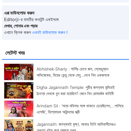
এপ্প ডাউনলোড করুন
Editorji-র যাবতীয় কনটেন্ট একইসঙ্গে
দেখার, শোনার এবং পড়ার
এখানে ক্লিক করুন
এখনই ডাউনলোড করুন !
লেটেস্ট খবর
Abhishek-Sharly : শার্লির চোখে জল, স্নেহচুম্বন
অভিষেকের, বিয়ের ভেন্য়ু থেকে মেনু...দেখে নিন একঝলকে
Digha Jagannath Temple: পুরীর জগন্নাথ মন্দিরেই
চৈতন্য দেবকে খুন করা হয়েছিল? জেনে নিন রোমহর্ষক কাহিনী
Arindam Sil : 'অন্য মহিলার সঙ্গে থাকতে চেয়েছিলেন,...পালিয়ে
এসেছি', বিস্ফোরক অরিন্দমের স্ত্রী
Jagannath: জগন্নাথই কৃষ্ণ, আবার তিনি আদিবাসীদেরও
দেবতা! রইল নানা অজানা তথ্য