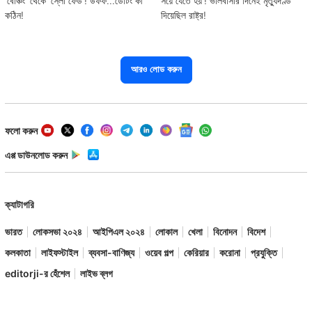
'বেঞ্চিং' থেকে 'স্লো ফেড'! উফফ...ডেটিং কী
সয়ে যেতে হয়'! ভালবাসার দিনেই মৃত্যুদণ্ড
কঠিন!
দিয়েছিল রাষ্ট্র!
আরও লোড করুন
ফলো করুন
এপ্প ডাউনলোড করুন
ক্যাটাগরি
ভারত
লোকসভা ২০২৪
আইপিএল ২০২৪
লোকাল
খেলা
বিনোদন
বিদেশ
কলকাতা
লাইফস্টাইল
ব্যবসা-বাণিজ্য
ওয়েব গল্প
কেরিয়ার
করোনা
প্রযুক্তি
editorji-র হেঁশেল
লাইভ ব্লগ