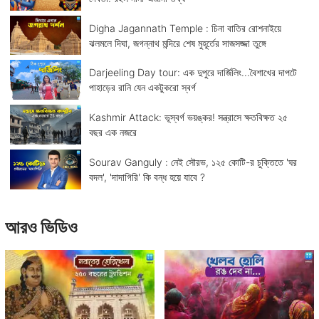
Digha Jagannath Temple : চিনা বাতির রোশনাইয়ে
ঝলমলে দিঘা, জগন্নাথ মন্দিরে শেষ মুহূর্তের সাজসজ্জা তুঙ্গে
Darjeeling Day tour: এক দুপুরে দার্জিলিং...বৈশাখের দাপটে
পাহাড়ের রানি যেন একটুকরো স্বর্গ
Kashmir Attack: ভূস্বর্গ ভয়ঙ্কর! সন্ত্রাসে ক্ষতবিক্ষত ২৫
বছর এক নজরে
Sourav Ganguly : নেই সৌরভ, ১২৫ কোটি-র চুক্তিতে 'ঘর
বদল', 'দাদাগিরি' কি বন্ধ হয়ে যাবে ?
আরও ভিডিও