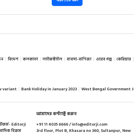
আরও লোড করুন
দন
বিদেশ
কলকাতা
লাইফস্টাইল
ব্যবসা-বাণিজ্য
ওয়েব গল্প
কেরিয়ার
w variant
Bank Holiday in January 2023
West Bengal Government J
আমাদের কন্ট্যাক্ট করুন
াটফর্ম- Editorji
+91 11 4035 6666 / info@editorji.com
ংবাদিক বিক্রম
3rd floor, Plot B, Khasara no 360, Sultanpur, New