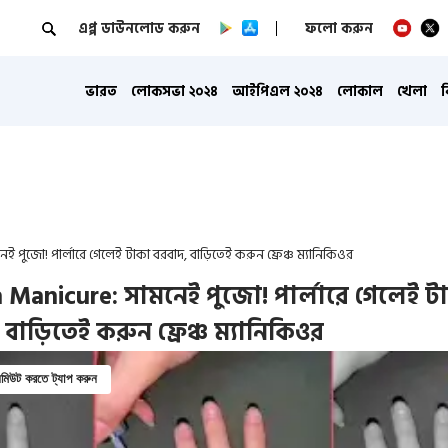
এপ্প ডাউনলোড করুন
ফলো করুন
ভারত
লোকসভা ২০২৪
আইপিএল ২০২৪
লোকাল
খেলা
 পুজো! পার্লারে গেলেই টাকা বরবাদ, বাড়িতেই করুন ফ্রেঞ্চ ম্যানিকিওর
 Manicure: সামনেই পুজো! পার্লারে গেলেই ট
 বাড়িতেই করুন ফ্রেঞ্চ ম্যানিকিওর
িউট করতে ট্যাপ করুন