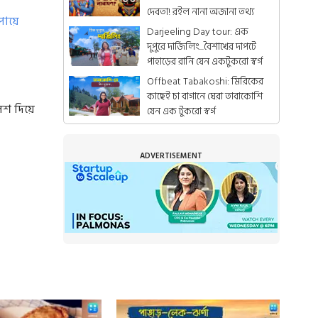
দেবতা! রইল নানা অজানা তথ্য
পায়ে
Darjeeling Day tour: এক
দুপুরে দার্জিলিং...বৈশাখের দাপটে
পাহাড়ের রানি যেন একটুকরো স্বর্গ
Offbeat Tabakoshi: মিরিকের
কাছেই চা বাগানে ঘেরা তাবাকোশি
িশ দিয়ে
যেন এক টুকরো স্বর্গ
ADVERTISEMENT