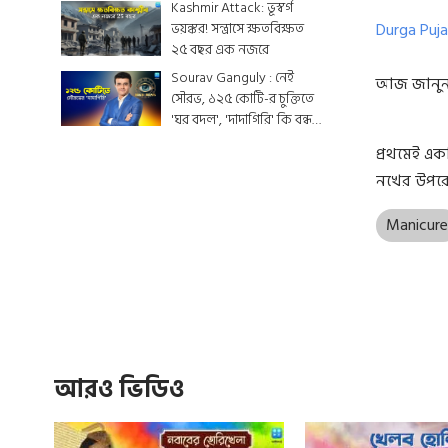
একটুকরো স্বর্গ
Kashmir Attack: ভূস্বর্গ
ভয়ঙ্কর! সন্ত্রাসে ক্ষতবিক্ষত
Durga Puj
২৫ বছর এক নজরে
Sourav Ganguly : নেই
আজ জানুন ক
সৌরভ, ১২৫ কোটি-র চুক্তিতে
'ঘর বদল', 'দাদাগিরি' কি বন্ধ
হয়ে যাবে ?
প্রথমেই এক
নখের উপরে
Manicur
আরও ভিডিও