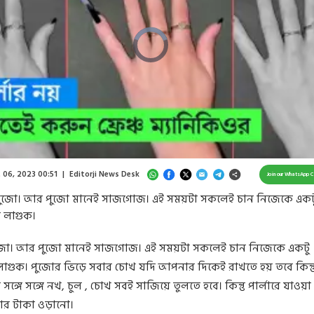
Video
Player
is
loading.
/
Unmute
 06, 2023 00:51
|
Editorji News Desk
Join our WhatsApp 
পুজো। আর পুজো মানেই সাজগোজ। এই সময়টা সকলেই চান নিজেকে একট
 লাগুক।
জো। আর পুজো মানেই সাজগোজ। এই সময়টা সকলেই চান নিজেকে একটু
াগুক। পুজোর ভিড়ে সবার চোখ যদি আপনার দিকেই রাখতে হয় তবে কিন্ত
ঙ্গে সঙ্গে নখ, চুল , চোখ সবই সাজিয়ে তুলতে হবে। কিন্তু পার্লারে যাওয়া
ার টাকা ওড়ানো।