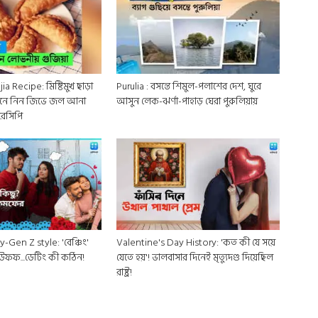
ia Recipe: মিষ্টিমুখ ছাড়া
Purulia : বসন্তে শিমুল-পলাশের দেশ, ঘুরে
নে নিন জিভে জল আনা
আসুন লেক-ঝর্ণা-পাহাড় ঘেরা পুরুলিয়ায়
রেসিপি
-Gen Z style: 'বেঞ্চিং'
Valentine's Day History: 'কত কী যে সয়ে
! উফফ...ডেটিং কী কঠিন!
যেতে হয়'! ভালবাসার দিনেই মৃত্যুদণ্ড দিয়েছিল
রাষ্ট্র!