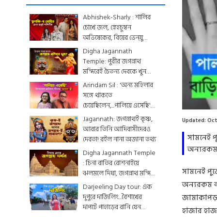
Abhishek-Sharly : শার্লির
চোখে জল, স্নেহচুম্বন
অভিষেকের, বিয়ের ভেন্য়ু
থেকে মেনু...দেখে নিন
Digha Jagannath
একঝলকে
Temple: পুরীর জগন্নাথ
মন্দিরেই চৈতন্য দেবকে খুন
করা হয়েছিল? জেনে নিন
Arindam Sil : 'অন্য মহিলার
রোমহর্ষক কাহিনী
সঙ্গে থাকতে
Loaded
:
0.00%
চেয়েছিলেন,...পালিয়ে এসেছি',
বিস্ফোরক অরিন্দমের স্ত্রী
Jagannath: জগন্নাথই কৃষ্ণ,
Updated:
Oct
আবার তিনি আদিবাসীদেরও
সামনেই 
দেবতা! রইল নানা অজানা তথ্য
অন্যরকম
Digha Jagannath Temple
: চিনা বাতির রোশনাইয়ে
সামনেই পু
ঝলমলে দিঘা, জগন্নাথ মন্দিরে
শেষ মুহূর্তের সাজসজ্জা তুঙ্গে
অন্যরকম ল
Darjeeling Day tour: এক
দুপুরে দার্জিলিং...বৈশাখের
জামাকাপড় স
দাপটে পাহাড়ের রানি যেন
হাজার হাজ