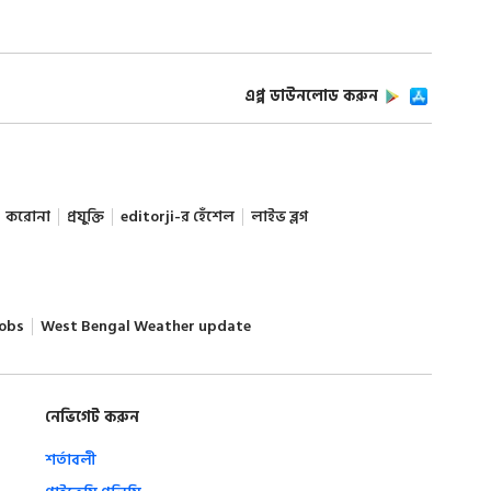
এপ্প ডাউনলোড করুন
করোনা
প্রযুক্তি
editorji-র হেঁশেল
লাইভ ব্লগ
obs
West Bengal Weather update
নেভিগেট করুন
শর্তাবলী