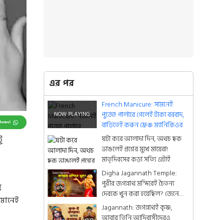
এর পর
French Manicure: সামনেই
পুজো! পার্লারে গেলেই টাকা বরবাদ,
Channel
বাড়িতেই করুন ফ্রেঞ্চ ম্যানিকিওর
ঘটা করে আলাদা দিন, অথচ ছক
ু
ভাঙলেই প্রশ্নের মুখে মায়েরা!
মাতৃদিবসের কড়া সত্যি এটাই
Digha Jagannath Temple:
পুরীর জগন্নাথ মন্দিরেই চৈতন্য
ু
দেবকে খুন করা হয়েছিল? জেনে
 মানেই
নিন রোমহর্ষক কাহিনী
Jagannath: জগন্নাথই কৃষ্ণ,
আবার তিনি আদিবাসীদেরও