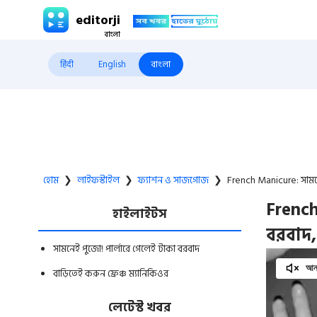
editorji
हिंदी
English
বাংলা
হোম
❯
লাইফস্টাইল
❯
ফ্যাশন ও সাজগোজ
❯
French Manicure: সামনেই
French
হাইলাইটস
বরবাদ,
সামনেই পুজো! পার্লারে গেলেই টাকা বরবাদ
আনম
বাড়িতেই করুন ফ্রেঞ্চ ম্যানিকিওর
লেটেস্ট খবর