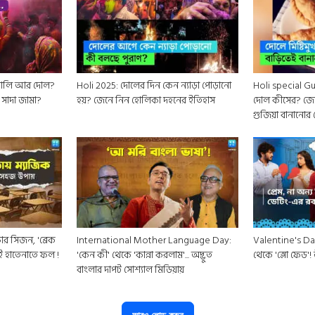
Holi 2025: দোলের দিন কেন ন্যাড়া পোড়ানো
Holi special Guj
সাদা জামা?
হয়? জেনে নিন হোলিকা দহনের ইতিহাস
দোল কীসের? জে
গুজিয়া বানানোর 
র সিজন, 'ব্রেক
International Mother Language Day:
Valentine's Day
ই হাতেনাতে ফল !
'কেন কী' থেকে 'কান্না করলাম'... অদ্ভুত
থেকে 'স্লো ফেড'
বাংলার দাপট সোশ্যাল মিডিয়ায়