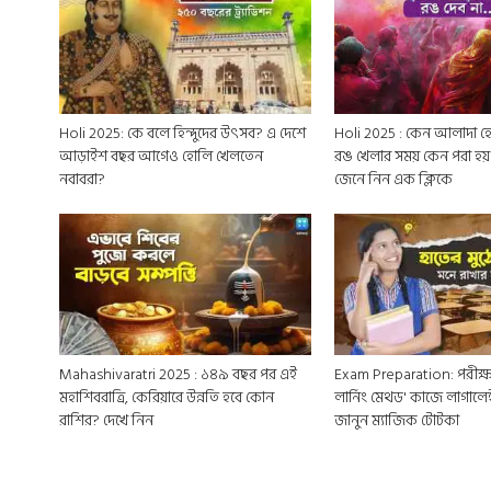
Holi 2025: কে বলে হিন্দুদের উৎসব? এ দেশে
Holi 2025 : কেন আলাদা হোলি আর দোল?
আড়াইশ বছর আগেও হোলি খেলতেন
রঙ খেলার সময় কেন পরা হয় 
নবাবরা?
জেনে নিন এক ক্লিকে
Mahashivaratri 2025 : ১৪৯ বছর পর এই
Exam Preparation: পরীক্ষা
মহাশিবরাত্রি, কেরিয়ারে উন্নতি হবে কোন
লার্নিং মেথড' কাজে লাগালে
রাশির? দেখে নিন
জানুন ম্যাজিক টোটকা