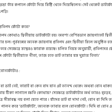
ভদ্রা তাঁর কপালে ফোঁটা দিয়ে মিষ্টি খেতে দিয়েছিলেন। সেই থেকেই ভাইফো
ত্তি।
 প্রতিপদ ফোঁটা কবে?
িপদ কোথাও দ্বিতীয়ায় ভাইফোঁটা হয়। অবশ্য বেশিরভাগ জায়গাতেই দ্বিত
ার চল। পূর্ববঙ্গের অনেক জায়গায প্রতিপদ এবং দ্বিতীয়া মিলে অনুষ্ঠিত 
 তবে সেক্ষেত্রে মন্ত্রেরও ফারাক রয়েছে। চলিত নিয়ম অনুযায়ী, প্রতিপদের ফ
তিপদে ফোঁটা দ্বিতীয়াতে নীতা, আজ হতে ভাই আমার যম দুয়ারে তিতা।’
ে বোনফোঁটাও :
া বা ভাই নেই, তারাই বা কেন বাদ যান এই আনন্দ থেকে। অথবা বোন থাকল
য় টিকা লাগালে ক্ষতি কোথায়? সেক্ষেত্রে ভাইফোঁটার অর্থ আরও বৃহত্তর, নি
্রে সীমাবদ্ধ নয় বলা যেতে পারে । যাঁদের ভাই বা দাদা নেই, বোন বা দিদি 
্তু পালন করে 'ভাইফোঁটা', অনেকে আবার বলে বোনফোঁটা । দিদি বা বোন 