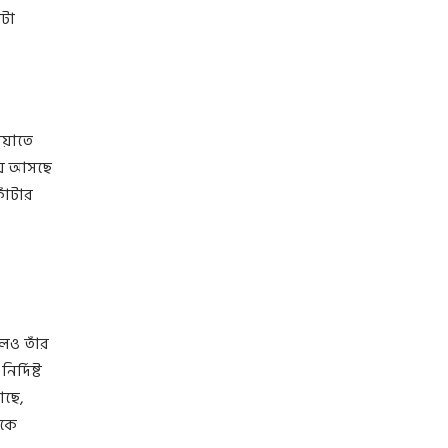
ঁটা
ীয়াতে
হয়ে আসছে
োঁটার
েও তাঁর
র্দিষ্ট
আছে,
একে