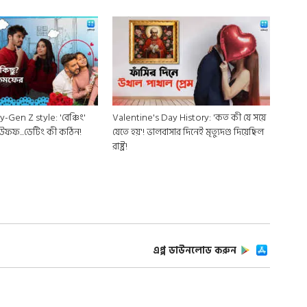
-Gen Z style: 'বেঞ্চিং'
Valentine's Day History: 'কত কী যে সয়ে
! উফফ...ডেটিং কী কঠিন!
যেতে হয়'! ভালবাসার দিনেই মৃত্যুদণ্ড দিয়েছিল
রাষ্ট্র!
এপ্প ডাউনলোড করুন