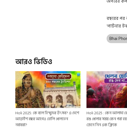
অপরের কপাল
বছরের পর ব
‘পার্টনার 
Bhai Pho
আরও ভিডিও
Holi 2025: কে বলে হিন্দুদের উৎসব? এ দেশে
Holi 2025 : কেন আলাদা হোলি আর দোল?
আড়াইশ বছর আগেও হোলি খেলতেন
রঙ খেলার সময় কেন পরা হয় 
নবাবরা?
জেনে নিন এক ক্লিকে