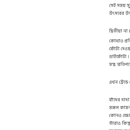
সেই সময় সু
উৎসবের উৎপ
দ্বিতীয়া না
কোথাও প্রত
ফোঁটা দেওয়
ভাইফোঁটা ।
মন্ত্র ‘প্র
এখন ট্রেন্ড
যাঁদের দাদ
মঙ্গল কামনা
কোনও ক্ষেত
তাঁরাও কিন