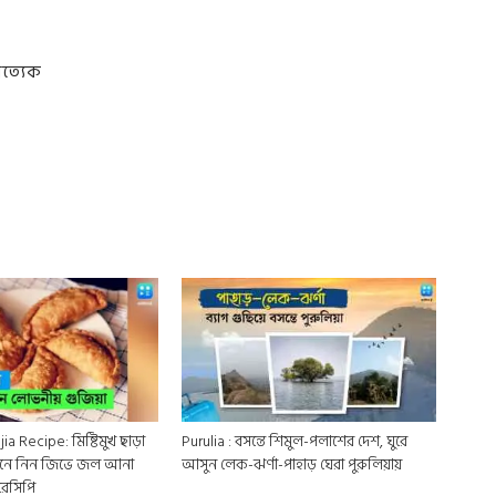
রত্যেক
ia Recipe: মিষ্টিমুখ ছাড়া
Purulia : বসন্তে শিমুল-পলাশের দেশ, ঘুরে
নে নিন জিভে জল আনা
আসুন লেক-ঝর্ণা-পাহাড় ঘেরা পুরুলিয়ায়
রেসিপি