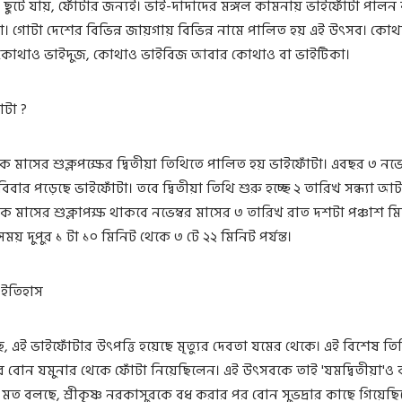
ছুটে যায়, ফোঁটার জন্যই। ভাই-দাদাদের মঙ্গল কামনায় ভাইফোঁটা পালন
। গোটা দেশের বিভিন্ন জায়গায় বিভিন্ন নামে পালিত হয় এই উৎসব। কোথ
 কোথাও ভাইদুজ, কোথাও ভাইবিজ আবার কোথাও বা ভাইটিকা।
ঁটা ?
িক মাসের শুক্লপক্ষের দ্বিতীয়া তিথিতে পালিত হয় ভাইফোঁটা। এবছর ৩ নভে
বিবার পড়েছে ভাইফোঁটা। তবে দ্বিতীয়া তিথি শুরু হচ্ছে ২ তারিখ সন্ধ্যা আট
িক মাসের শুক্লাপক্ষ থাকবে নভেম্বর মাসের ৩ তারিখ রাত দশটা পঞ্চাশ ম
ভ সময় দুপুর ১ টা ১০ মিনিট থেকে ৩ টে ২২ মিনিট পর্যন্ত।
 ইতিহাস
এই ভাইফোঁটার উৎপত্তি হয়েছে মৃত্যুর দেবতা যমের থেকে। এই বিশেষ তি
 বোন যমুনার থেকে ফোঁটা নিয়েছিলেন। এই উৎসবকে তাই 'যমদ্বিতীয়া'ও 
মত বলছে, শ্রীকৃষ্ণ নরকাসুরকে বধ করার পর বোন সুভদ্রার কাছে গিয়েছ