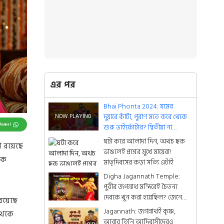
এর পর
Bhai Phonta 2024: যমের
দুয়ারে কাঁটা, পুরাণ মতে কবে থেকে
Channel
শুরু ভাইফোঁটার? দ্বিতীয়া না
প্রতিপদ ফোঁটা কবে?
ঘটা করে আলাদা দিন, অথচ ছক
া রয়েছে
ভাঙলেই প্রশ্নের মুখে মায়েরা!
কে
মাতৃদিবসের কড়া সত্যি এটাই
Digha Jagannath Temple:
পুরীর জগন্নাথ মন্দিরেই চৈতন্য
দেবকে খুন করা হয়েছিল? জেনে
 রয়েছে
নিন রোমহর্ষক কাহিনী
Jagannath: জগন্নাথই কৃষ্ণ,
থেকে
আবার তিনি আদিবাসীদেরও