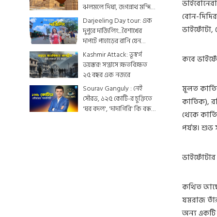
ভাইবোনেরা 
ঝলমলে দিঘা, জগন্নাথ মন্দিরে
বোন-দিদিরা
শেষ মুহূর্তের সাজসজ্জা তুঙ্গে
Darjeeling Day tour: এক
ভাইফোঁটা,
দুপুরে দার্জিলিং...বৈশাখের
দাপটে পাহাড়ের রানি যেন
একটুকরো স্বর্গ
Kashmir Attack: ভূস্বর্গ
কবে ভাইফো
ভয়ঙ্কর! সন্ত্রাসে ক্ষতবিক্ষত
২৫ বছর এক নজরে
মূলত কার্ত
Sourav Ganguly : নেই
সৌরভ, ১২৫ কোটি-র চুক্তিতে
কার্তিক), র
'ঘর বদল', 'দাদাগিরি' কি বন্ধ
থেকে কার্ত
হয়ে যাবে ?
পর্যন্ত। শু
ভাইফোঁটার
কথিত আছে, 
যমরাজ তাঁর
অন্য একটি 