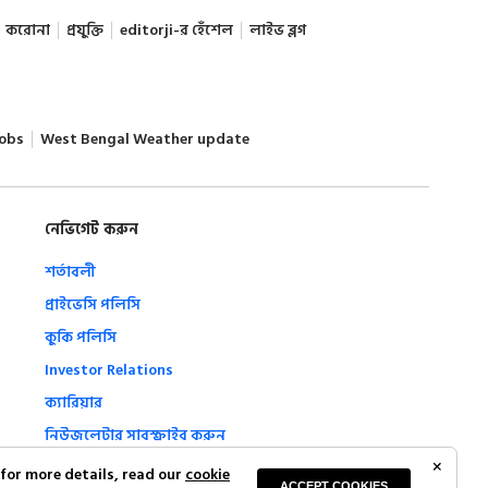
করোনা
প্রযুক্তি
editorji-র হেঁশেল
লাইভ ব্লগ
obs
West Bengal Weather update
নেভিগেট করুন
শর্তাবলী
প্রাইভেসি পলিসি
কুকি পলিসি
Investor Relations
ক্যারিয়ার
নিউজলেটার সাবস্ক্রাইব করুন
Complaint Redressal
 for more details, read our
cookie
ACCEPT COOKIES