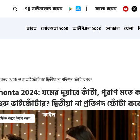
এপ্প ডাউনলোড করুন
ফলো করুন
ভারত
লোকসভা ২০২৪
আইপিএল ২০২৪
লোকাল
খেলা
কবে থেকে শুরু ভাইফোঁটার? দ্বিতীয়া না প্রতিপদ ফোঁটা কবে?
honta 2024: যমের দুয়ারে কাঁটা, পুরাণ মতে 
ুরু ভাইফোঁটার? দ্বিতীয়া না প্রতিপদ ফোঁটা কব
িউট করতে ট্যাপ করুন