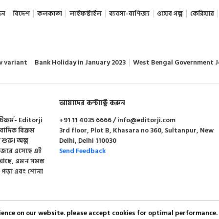
দন
বিদেশ
কলকাতা
লাইফস্টাইল
ব্যবসা-বাণিজ্য
ওয়েব গল্প
কেরিয়ার
w variant
Bank Holiday in January 2023
West Bengal Government J
আমাদের কন্ট্যাক্ট করুন
াটফর্ম- Editorji
+91 11 4035 6666 / info@editorji.com
ংবাদিক বিক্রম
3rd floor, Plot B, Khasara no 360, Sultanpur, New
া শুরু। অল্প
Delhi, Delhi 110030
 নজরে এসেছে এই
Send Feedback
শন আছে, এমন সমস্ত
 পড়া এবং শোনা
rience on our website. please accept cookies for optimal performance.