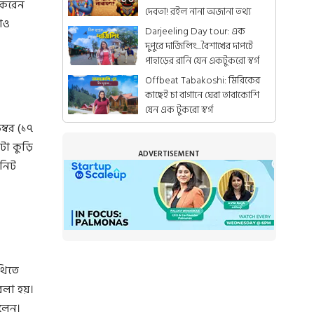
 করেন
দেবতা! রইল নানা অজানা তথ্য
াও
Darjeeling Day tour: এক
দুপুরে দার্জিলিং...বৈশাখের দাপটে
পাহাড়ের রানি যেন একটুকরো স্বর্গ
Offbeat Tabakoshi: মিরিকের
কাছেই চা বাগানে ঘেরা তাবাকোশি
যেন এক টুকরো স্বর্গ
ম্বর (১৭
টা কুড়ি
ADVERTISEMENT
িনিট
থিতে
বলা হয়।
িলেন।