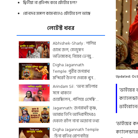
দ্বিতীয়া না প্রতিপদ কবে ফোঁটার চল?
বোনদের মঙ্গল কামনাতেও ফোঁটার চল আছে
লেটেস্ট খবর
Abhishek-Sharly : শার্লির
চোখে জল, স্নেহচুম্বন
অভিষেকের, বিয়ের ভেন্য়ু
থেকে মেনু...দেখে নিন
Digha Jagannath
একঝলকে
Temple: পুরীর জগন্নাথ
Updated:
Oct
মন্দিরেই চৈতন্য দেবকে খুন
করা হয়েছিল? জেনে নিন
Arindam Sil : 'অন্য মহিলার
‘ভাইয়ের 
রোমহর্ষক কাহিনী
সঙ্গে থাকতে
ক্যালেন্ড
চেয়েছিলেন,...পালিয়ে এসেছি',
বিস্ফোরক অরিন্দমের স্ত্রী
ভাইবোনের
Jagannath: জগন্নাথই কৃষ্ণ,
আবার তিনি আদিবাসীদেরও
দেবতা! রইল নানা অজানা তথ্য
‘ভাইয়ের কপ
Digha Jagannath Temple
ক্যালেন্ডা
: চিনা বাতির রোশনাইয়ে