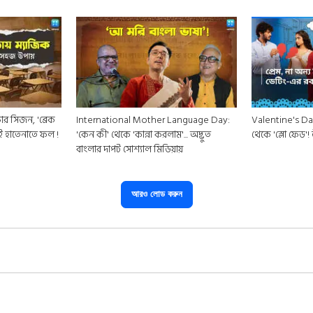
র সিজন, 'ব্রেক
International Mother Language Day:
Valentine's Day
ই হাতেনাতে ফল !
'কেন কী' থেকে 'কান্না করলাম'... অদ্ভুত
থেকে 'স্লো ফেড'
বাংলার দাপট সোশ্যাল মিডিয়ায়
আরও লোড করুন