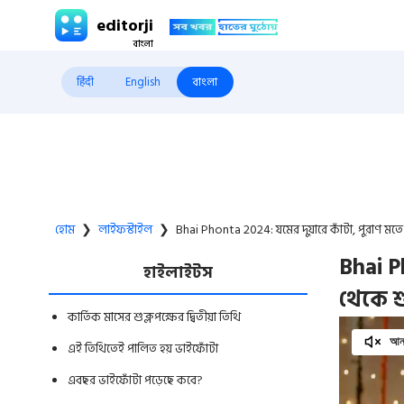
editorji
हिंदी
English
বাংলা
হোম
❯
লাইফস্টাইল
❯
Bhai Phonta 2024: যমের দুয়ারে কাঁটা, পুরাণ মতে 
Bhai P
হাইলাইটস
থেকে শ
কার্তিক মাসের শুক্লপক্ষের দ্বিতীয়া তিথি
আনম
এই তিথিতেই পালিত হয় ভাইফোঁটা
এবছর ভাইফোঁটা পড়েছে কবে?