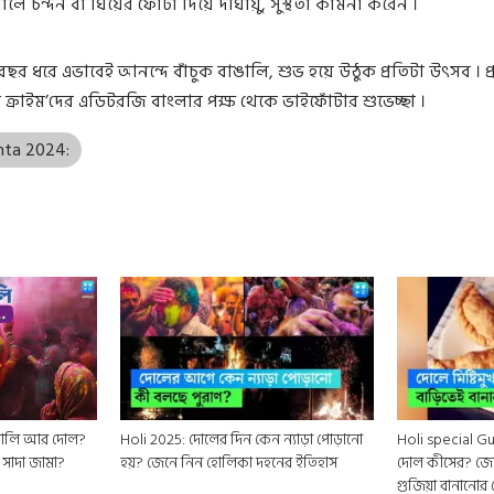
ে চন্দন বা ঘিয়ের ফোঁটা দিয়ে দীর্ঘায়ু, সুস্থতা কামনা করেন ।
ছর ধরে এভাবেই আনন্দে বাঁচুক বাঙালি, শুভ হয়ে উঠুক প্রতিটা উৎসব । প্
ইন ক্রাইম’দের এডিটরজি বাংলার পক্ষ থেকে ভাইফোঁটার শুভেচ্ছা ।
nta 2024:
Holi 2025: দোলের দিন কেন ন্যাড়া পোড়ানো
Holi special Guj
সাদা জামা?
হয়? জেনে নিন হোলিকা দহনের ইতিহাস
দোল কীসের? জে
গুজিয়া বানানোর 