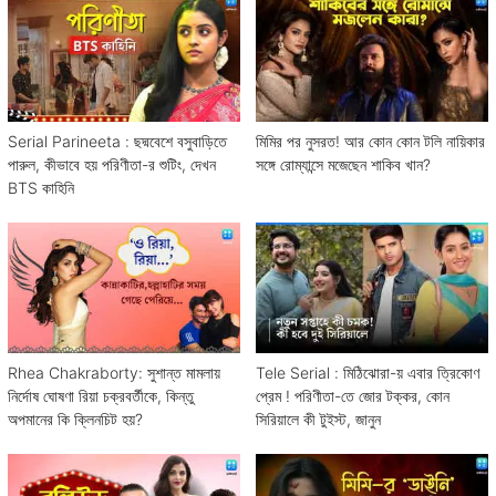
Serial Parineeta : ছদ্মবেশে বসুবাড়িতে
মিমির পর নুসরত! আর কোন কোন টলি নায়িকার
পারুল, কীভাবে হয় পরিণীতা-র শুটিং, দেখন
সঙ্গে রোম্যান্সে মজেছেন শাকিব খান?
BTS কাহিনি
Rhea Chakraborty: সুশান্ত মামলায়
Tele Serial : মিঠিঝোরা-য় এবার ত্রিকোণ
নির্দোষ ঘোষণা রিয়া চক্রবর্তীকে, কিন্তু
প্রেম ! পরিণীতা-তে জোর টক্কর, কোন
অপমানের কি ক্লিনচিট হয়?
সিরিয়ালে কী টুইস্ট, জানুন