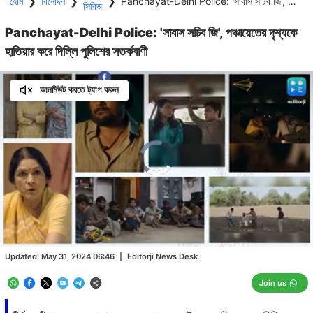
হোম
❯
বিনোদন
❯
❯
Panchayat-Delhi Police: 'সাবাস সচিব জি', পঞ্চায়েতের দৃশ্যকে হাতিয়ার করে দিল্লি পুলিশের সতর্কবাণী
সিরিজ
Panchayat-Delhi Police: 'সাবাস সচিব জি', পঞ্চায়েতের দৃশ্যকে
হাতিয়ার করে দিল্লি পুলিশের সতর্কবাণী
আনমিউট করতে ট্যাপ করুন
Video
Player
is
loading.
Loaded
:
7.00%
/
Unmute
Updated:
May 31, 2024 06:46
|
Editorji News Desk
Join us