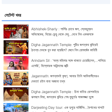
লেটেস্ট খবর
Abhishek-Sharly : শার্লির চোখে জল, স্নেহচুম্বন
অভিষেকের, বিয়ের ভেন্য়ু থেকে মেনু...দেখে নিন একঝলকে
Digha Jagannath Temple: পুরীর জগন্নাথ মন্দিরেই
চৈতন্য দেবকে খুন করা হয়েছিল? জেনে নিন রোমহর্ষক কাহিনী
Arindam Sil : 'অন্য মহিলার সঙ্গে থাকতে চেয়েছিলেন,...পালিয়ে
এসেছি', বিস্ফোরক অরিন্দমের স্ত্রী
Jagannath: জগন্নাথই কৃষ্ণ, আবার তিনি আদিবাসীদেরও
দেবতা! রইল নানা অজানা তথ্য
Digha Jagannath Temple : চিনা বাতির রোশনাইয়ে
ঝলমলে দিঘা, জগন্নাথ মন্দিরে শেষ মুহূর্তের সাজসজ্জা তুঙ্গে
Darjeeling Day tour: এক দুপুরে দার্জিলিং...বৈশাখের দাপটে