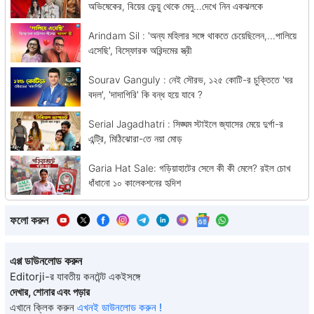
অভিষেকের, বিয়ের ভেন্য়ু থেকে মেনু...দেখে নিন একঝলকে
Arindam Sil : 'অন্য মহিলার সঙ্গে থাকতে চেয়েছিলেন,...পালিয়ে
এসেছি', বিস্ফোরক অরিন্দমের স্ত্রী
Sourav Ganguly : নেই সৌরভ, ১২৫ কোটি-র চুক্তিতে 'ঘর
বদল', 'দাদাগিরি' কি বন্ধ হয়ে যাবে ?
Serial Jagadhatri : সিঙ্ঘম স্টাইলে জ্যাসের মেয়ে দুর্গা-র
এন্ট্রি, মিঠিঝোরা-তে নয়া মোড়
Garia Hat Sale: গড়িয়াহাটের সেলে কী কী মেলে? রইল চোখ
ধাঁধানো ১০ কালেকশনের হৃদিশ
ফলো করুন
এপ্প ডাউনলোড করুন
Editorji-র যাবতীয় কনটেন্ট একইসঙ্গে
দেখার, শোনার এবং পড়ার
এখানে ক্লিক করুন
এখনই ডাউনলোড করুন !