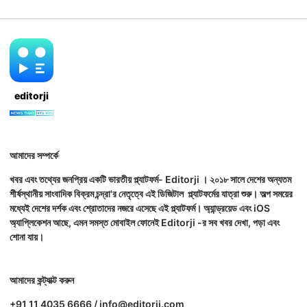
editorji
আমাদের সম্পর্কে
খবর এবং তথ্যের জনপ্রিয় একটি ভারতীয় প্ল্যাটফর্ম- Editorji । ২০১৮ সালে দেশের অন্যতম
শীর্ষস্থানীয় সাংবাদিক বিক্রম চন্দ্রা'র নেতৃত্বে এই ডিজিটাল প্ল্যাটফর্মের যাত্রা শুরু। অল্প সময়ের
মধ্যেই দেশের দর্শক এবং শ্রোতাদের নজরে এসেছে এই প্ল্যাটফর্ম। অ্যান্ড্রয়েড এবং iOS
অ্যাপ্লিকেশন আছে, এমন সমস্ত মোবাইল ফোনেই Editorji -র সব খবর দেখা, পড়া এবং
শোনা যায়।
আমাদের কন্ট্যাক্ট করুন
+91 11 4035 6666 / info@editorji.com