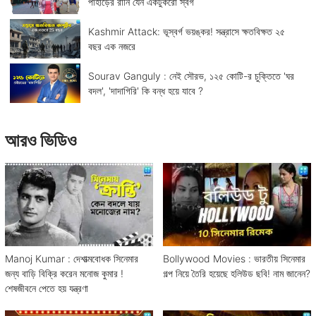
পাহাড়ের রানি যেন একটুকরো স্বর্গ
Kashmir Attack: ভূস্বর্গ ভয়ঙ্কর! সন্ত্রাসে ক্ষতবিক্ষত ২৫
বছর এক নজরে
Sourav Ganguly : নেই সৌরভ, ১২৫ কোটি-র চুক্তিতে 'ঘর
বদল', 'দাদাগিরি' কি বন্ধ হয়ে যাবে ?
আরও ভিডিও
Manoj Kumar : দেশাত্মবোধক সিনেমার
Bollywood Movies : ভারতীয় সিনেমার
জন্য বাড়ি বিক্রি করেন মনোজ কুমার !
গল্প নিয়ে তৈরি হয়েছে হলিউড ছবি! নাম জানেন?
শেষজীবনে পেতে হয় যন্ত্রণা