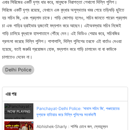
এবার সিরিজের একটি দৃশ্য ধার করে, মানুষকে নিরাপত্তা শেখালো দিল্লি পুলিশ।
সিরিজে একটি দৃশ্য রয়েছে, যেখানে এক বৃদ্ধার অসুস্থতার খবর পেয়ে তড়িঘড়ি ছুটতে
হয় সচিব জি, এবং প্রহ্লাদ চাকে। গাড়ি জোগাড় হলেও, সচিব জানতে পারেন প্রহ্লাদ
চা এবং গাড়ির ড্রাইভার দুজনেই মদ্যপান করে আছেন। এইঅবস্থায় সচিব নিজেই
গাড়ি চালিয়ে বৃদ্ধাকে হাসপাতালে পৌঁছে দেন। এই ভিডিও শেয়ার করে, সচিবজির
প্রশংসা করেছে দিল্লি পুলিশ। পাশাপাশি, দিল্লি পুলিশের তরফে এই বার্তাও দেওয়া
হয়েছে, যতই জরুরি প্রয়োজন হোক, মদ্যপান করে গাড়ি চালাবেন না বা কাউকে
চালাতেও দেবেন না।
Delhi Police
এর পর
Panchayat-Delhi Police: 'সাবাস সচিব জি', পঞ্চায়েতের
দৃশ্যকে হাতিয়ার করে দিল্লি পুলিশের সতর্কবাণী
Abhishek-Sharly : শার্লির চোখে জল, স্নেহচুম্বন