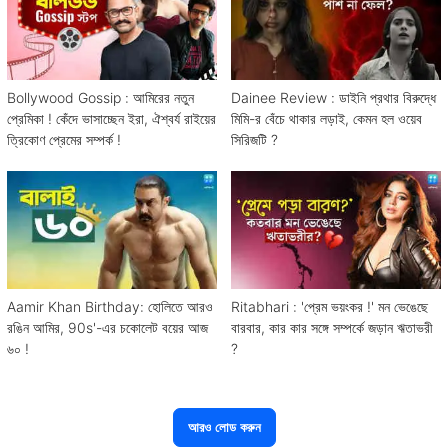
Bollywood Gossip : আমিরের নতুন
Dainee Review : ডাইনি প্রথার বিরুদ্ধে
প্রেমিকা ! কেঁদে ভাসাচ্ছেন ইরা, ঐশ্বর্য রাইয়ের
মিমি-র বেঁচে থাকার লড়াই, কেমন হল ওয়েব
ত্রিকোণ প্রেমের সম্পর্ক !
সিরিজটি ?
Aamir Khan Birthday: হোলিতে আরও
Ritabhari : 'প্রেম ভয়ংকর !' মন ভেঙেছে
রঙিন আমির, 90s'-এর চকোলেট বয়ের আজ
বারবার, কার কার সঙ্গে সম্পর্কে জড়ান ঋতাভরী
৬০ !
?
আরও লোড করুন