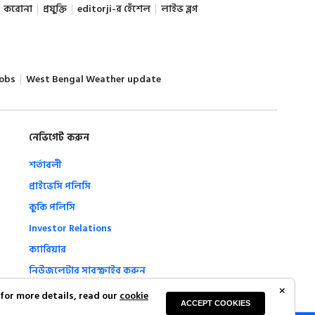
করোনা
প্রযুক্তি
editorji-র হেঁশেল
লাইভ ব্লগ
obs
West Bengal Weather update
নেভিগেট করুন
শর্তাবলী
প্রাইভেসি পলিসি
কুকি পলিসি
Investor Relations
ক্যারিয়ার
নিউজলেটার সাবস্ক্রাইব করুন
Complaint Redressal
 for more details, read our
cookie
ACCEPT COOKIES