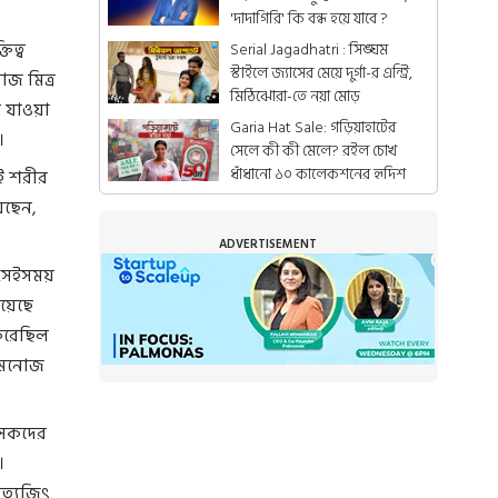
'দাদাগিরি' কি বন্ধ হয়ে যাবে ?
িত্ব
Serial Jagadhatri : সিঙ্ঘম
স্টাইলে জ্যাসের মেয়ে দুর্গা-র এন্ট্রি,
োজ মিত্র
মিঠিঝোরা-তে নয়া মোড়
ে যাওয়া
Garia Hat Sale: গড়িয়াহাটের
।
সেলে কী কী মেলে? রইল চোখ
ধাঁধানো ১০ কালেকশনের হৃদিশ
ই শরীর
েছেন,
ADVERTISEMENT
। সেইসময়
িয়েছে
 করেছিল
ন মনোজ
ৎসকদের
।
সত্যজিৎ