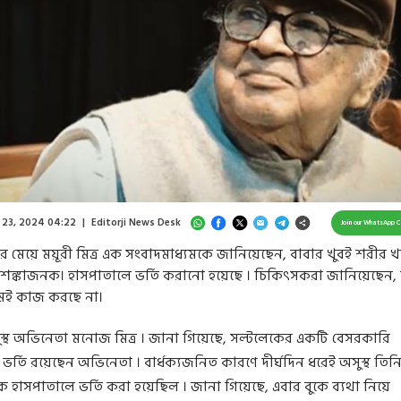
Loaded
:
63.79%
/
Unmute
 23, 2024 04:22
|
Editorji News Desk
Join our WhatsApp 
 মেয়ে ময়ূরী মিত্র এক সংবাদমাধ্যমকে জানিয়েছেন, বাবার খুবই শরীর খ
শঙ্কাজনক। হাসপাতালে ভর্তি করানো হয়েছে । চিকিত্‍সকরা জানিয়েছেন, 
দমই কাজ করছে না।
স্থ অভিনেতা মনোজ মিত্র । জানা গিয়েছে, সল্টলেকের একটি বেসরকারি
ভর্তি রয়েছেন অভিনেতা । বার্ধক্যজনিত কারণে দীর্ঘদিন ধরেই অসুস্থ তিনি
 হাসপাতালে ভর্তি করা হয়েছিল । জানা গিয়েছে, এবার বুকে ব্যথা নিয়ে