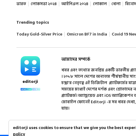
ভারত
লোকসভা ২০২৪
আইপিএল ২০২৪
লোকাল
খেলা
বিনো
Trending topics
Today Gold-Silver Price
Omicron BF7 in India
Covid 19 Ne
আমাদের সম্পর্কে
খবর এবং তথ্যের জনপ্রিয় একটি ভারতীয় প্ল্য
। ২০১৮ সালে দেশের অন্যতম শীর্ষস্থানীয় সা
editorji
চন্দ্রা'র নেতৃত্বে এই ডিজিটাল প্ল্যাটফর্মের যাত্র
সময়ের মধ্যেই দেশের দর্শক এবং শ্রোতাদের
প্ল্যাটফর্ম। অ্যান্ড্রয়েড এবং iOS অ্যাপ্লিকে
মোবাইল ফোনেই Editorji -র সব খবর দেখা,
যায়।
editorji uses cookies to ensure that we give you the best expe
policy