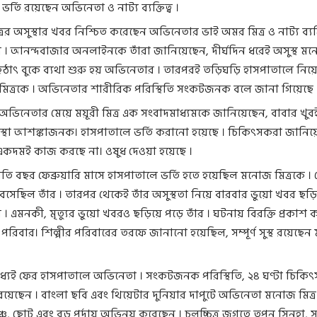
র্তি রয়েছেন অভিনেতা ও নাট্য ব্যক্তিত্ব ।
ের অসুস্থার খবর নিশ্চিত করেছেন অভিনেতার ভাই অমর মিত্র ও নাট্য ব্যক্ত
ত্র । আনন্দবাজার অনলাইনকে তাঁরা জানিয়েছেন, দীর্ঘদিন ধরেই অসুস্থ মন
হঠাৎ বুকে ব্যথা শুরু হয় অভিনেতার । তারপরই তড়িঘড়ি হাসপাতালে নিয়
িত্রকে । অভিনেতার শারীরিক পরিস্থিতি সংকটজনক বলে জানা গিয়েছে 
অভিনেতার মেয়ে ময়ূরী মিত্র এক সংবাদমাধ্যমকে জানিয়েছেন, বাবার খুব
্থা আশঙ্কাজনক। হাসপাতালে ভর্তি করানো হয়েছে । চিকিত্‍সকরা জানিয়
ট একদমই কাজ করছে না। ওষুধ দেওয়া হয়েছে ।
চলতি বছর ফেব্রুয়ারি মাসে হাসপাতালে ভর্তি হতে হয়েছিল মনোজ মিত্রকে 
সেছিল তাঁর । তারপর থেকেই তাঁর অসুস্থতা নিয়ে বারবার ভুয়ো খবর ছড়
য় । এমনকী, মৃত্যুর ভুয়ো খবরও ছড়িয়ে পড়ে তাঁর । ঘটনায় বিরক্তি প্রকাশ
রিবার। শিল্পীর পরিবারের তরফে জানানো হয়েছিল, সম্পূর্ণ সুস্থ রয়েছে
ধ্যেই ফের হাসপাতালে অভিনেতা । সংকটজনক পরিস্থিতি, ২৪ ঘণ্টা চিকি
ে রয়েছেন । বাংলা ছবি এবং থিয়েটার দুনিয়ার দাপুটে অভিনেতা মনোজ মিত্র
্চ, ছোট এবং বড় পর্দায় অভিনয় করেছেন । চলচ্চিত্র জগতে তপন সিনহা, 