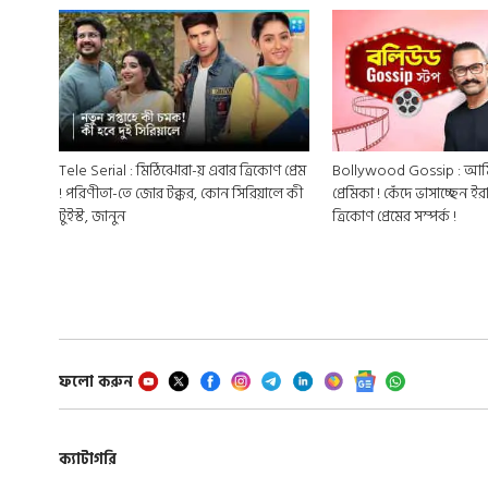
Tele Serial : মিঠিঝোরা-য় এবার ত্রিকোণ প্রেম
Bollywood Gossip : আম
! পরিণীতা-তে জোর টক্কর, কোন সিরিয়ালে কী
প্রেমিকা ! কেঁদে ভাসাচ্ছেন ইরা
টুইস্ট, জানুন
ত্রিকোণ প্রেমের সম্পর্ক !
ফলো করুন
ক্যাটাগরি