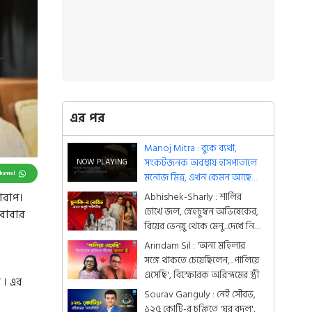
এর পর
Manoj Mitra : বুকে ব্যথা,
সংকটজনক অবস্থায় হাসপাতালে
Channel
মনোজ মিত্র, এখন কেমন আছেন
অভিনেতা ?
Abhishek-Sharly : শার্লির
ারাপ।
চোখে জল, স্নেহচুম্বন অভিষেকের,
বাবার
বিয়ের ভেন্য়ু থেকে মেনু...দেখে নিন
একঝলকে
Arindam Sil : 'অন্য মহিলার
সঙ্গে থাকতে চেয়েছিলেন,...পালিয়ে
এসেছি', বিস্ফোরক অরিন্দমের স্ত্রী
 । এর
Sourav Ganguly : নেই সৌরভ,
১২৫ কোটি-র চুক্তিতে 'ঘর বদল',