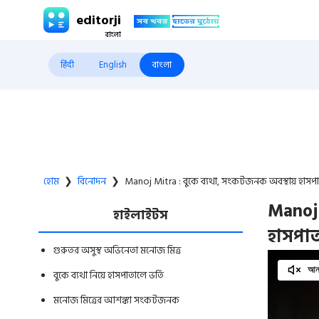
editorji
हिंदी
English
বাংলা
হোম
❯
বিনোদন
❯
Manoj Mitra : বুকে ব্যথা, সংকটজনক অবস্থায় হাস
Manoj 
হাইলাইটস
হাসপা
গুরুতর অসুস্থ অভিনেতা মনোজ মিত্র
আনম
বুকে ব্যথা নিয়ে হাসপাতালে ভর্তি
মনোজ মিত্রের আশঙ্কা সংকটজনক