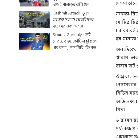
হাসপাতালে ভ
দাপটে পাহাড়ের রানি যেন
একটুকরো স্বর্গ
Kashmir Attack: ভূস্বর্গ
মনোজ মিত্র
ভয়ঙ্কর! সন্ত্রাসে ক্ষতবিক্ষত
সৌমিত্র মি
২৫ বছর এক নজরে
। রবিবারই 
Sourav Ganguly : নেই
হয় মনোজ ম
সৌরভ, ১২৫ কোটি-র চুক্তিতে
'ঘর বদল', 'দাদাগিরি' কি বন্ধ
অন্যদিকে, 
হয়ে যাবে ?
খারাপ। অবস
বাবার হার্
উল্লেখ্য, 
পেসমেকার ব
বিভিন্ন সম
অভিনেতার প
মিত্র।
৬ মাসের ম
পর্যবেক্ষণ
একাধারে মঞ