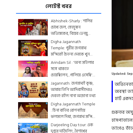
লেটেস্ট খবর
Abhishek-Sharly : শার্লির
চোখে জল, স্নেহচুম্বন
অভিষেকের, বিয়ের ভেন্য়ু
থেকে মেনু...দেখে নিন
Digha Jagannath
একঝলকে
Temple: পুরীর জগন্নাথ
মন্দিরেই চৈতন্য দেবকে খুন
করা হয়েছিল? জেনে নিন
Arindam Sil : 'অন্য মহিলার
রোমহর্ষক কাহিনী
সঙ্গে থাকতে
Updated:
Sep
চেয়েছিলেন,...পালিয়ে এসেছি',
বিস্ফোরক অরিন্দমের স্ত্রী
Jagannath: জগন্নাথই কৃষ্ণ,
অভিনেতার
আবার তিনি আদিবাসীদেরও
অবস্থা আ
দেবতা! রইল নানা অজানা তথ্য
হার্ট এক
Digha Jagannath Temple
: চিনা বাতির রোশনাইয়ে
গুরুতর অসু
ঝলমলে দিঘা, জগন্নাথ মন্দিরে
হাসপাতালে 
শেষ মুহূর্তের সাজসজ্জা তুঙ্গে
Darjeeling Day tour: এক
আগেও তাঁকে
দুপুরে দার্জিলিং...বৈশাখের