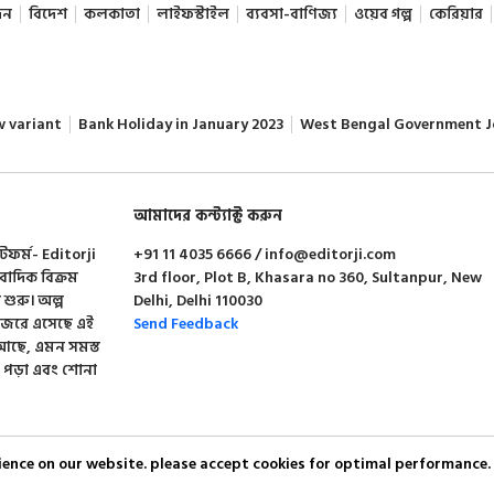
দন
বিদেশ
কলকাতা
লাইফস্টাইল
ব্যবসা-বাণিজ্য
ওয়েব গল্প
কেরিয়ার
w variant
Bank Holiday in January 2023
West Bengal Government J
আমাদের কন্ট্যাক্ট করুন
াটফর্ম- Editorji
+91 11 4035 6666 / info@editorji.com
ংবাদিক বিক্রম
3rd floor, Plot B, Khasara no 360, Sultanpur, New
া শুরু। অল্প
Delhi, Delhi 110030
 নজরে এসেছে এই
Send Feedback
শন আছে, এমন সমস্ত
 পড়া এবং শোনা
rience on our website. please accept cookies for optimal performance.