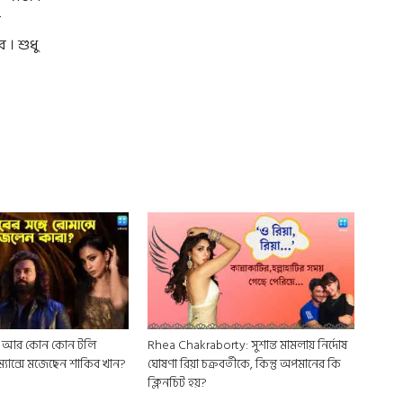
র
 । শুধু
ত! আর কোন কোন টলি
Rhea Chakraborty: সুশান্ত মামলায় নির্দোষ
ম্যান্সে মজেছেন শাকিব খান?
ঘোষণা রিয়া চক্রবর্তীকে, কিন্তু অপমানের কি
ক্লিনচিট হয়?