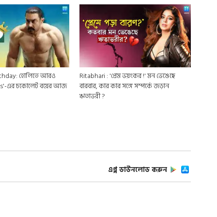
rthday: হোলিতে আরও
Ritabhari : 'প্রেম ভয়ংকর !' মন ভেঙেছে
0s'-এর চকোলেট বয়ের আজ
বারবার, কার কার সঙ্গে সম্পর্কে জড়ান
ঋতাভরী ?
এপ্প ডাউনলোড করুন