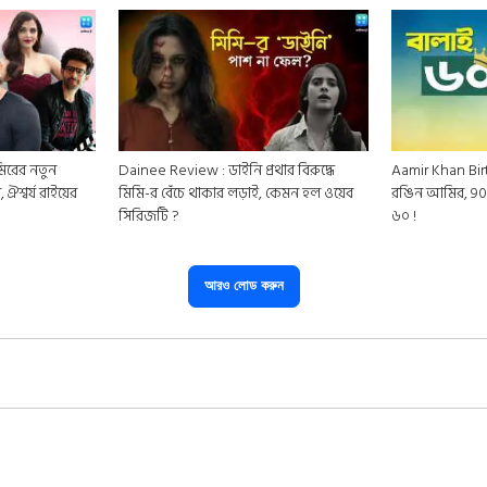
িরের নতুন
Dainee Review : ডাইনি প্রথার বিরুদ্ধে
Aamir Khan Bi
, ঐশ্বর্য রাইয়ের
মিমি-র বেঁচে থাকার লড়াই, কেমন হল ওয়েব
রঙিন আমির, 9
সিরিজটি ?
৬০ !
আরও লোড করুন