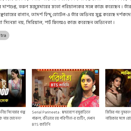
ধদেব দাশগুপ্ত, তরুণ মজুমদারের মতো পরিচালকের সঙ্গে কাজ করেছেন । তাঁ
্ছারামের বাগান, আদর্শ হিন্দু হোটেল-এ তাঁর অভিনয় মুগ্ধ করেছে দর্শকদের
 সিনেমা নয়, সিরিয়াল, শর্ট ফিল্মেও কাজ করেছেন অভিনেতা ।
tra
ীয় সিনেমার গল্প
Serial Parineeta : ছদ্মবেশে বসুবাড়িতে
মিমির পর নুসর
ি! নাম জানেন?
পারুল, কীভাবে হয় পরিণীতা-র শুটিং, দেখন
নায়িকার সঙ্গে রো
BTS কাহিনি