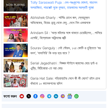
Tolly Saraswati Puja : দেব-অঙ্কুশের ঘোষণা, নাচলেন
অপরাজিতা, পারফেক্ট লুকে নুসরত, তারকাদের সরস্বতী পুজো
Abhishek-Sharly : শার্লির চোখে জল, স্নেহচুম্বন
অভিষেকের, বিয়ের ভেন্য়ু থেকে মেনু...দেখে নিন একঝলকে
Arindam Sil : 'অন্য মহিলার সঙ্গে থাকতে চেয়েছিলেন,...পালিয়ে
এসেছি', বিস্ফোরক অরিন্দমের স্ত্রী
Sourav Ganguly : নেই সৌরভ, ১২৫ কোটি-র চুক্তিতে 'ঘর
বদল', 'দাদাগিরি' কি বন্ধ হয়ে যাবে ?
Serial Jagadhatri : সিঙ্ঘম স্টাইলে জ্যাসের মেয়ে দুর্গা-র
এন্ট্রি, মিঠিঝোরা-তে নয়া মোড়
Garia Hat Sale: গড়িয়াহাটের সেলে কী কী মেলে? রইল চোখ
ধাঁধানো ১০ কালেকশনের হৃদিশ
ফলো করুন