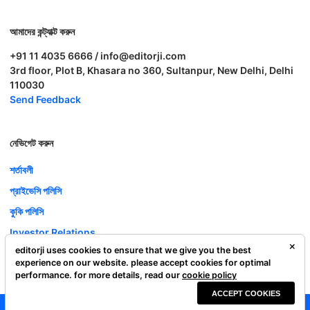
আমাদের কন্ট্যাক্ট করুন
+91 11 4035 6666 / info@editorji.com
3rd floor, Plot B, Khasara no 360, Sultanpur, New Delhi, Delhi
110030
Send Feedback
নেভিগেট করুন
শর্তাবলী
প্রাইভেসি পলিসি
কুকি পলিসি
Investor Relations
editorji uses cookies to ensure that we give you the best
ক্যারিয়ার
experience on our website. please accept cookies for optimal
Complaint Redressal
performance. for more details, read our
cookie policy
ACCEPT COOKIES
Editorji Technologies Pvt. Ltd. © 2022 All Rights Reserved.