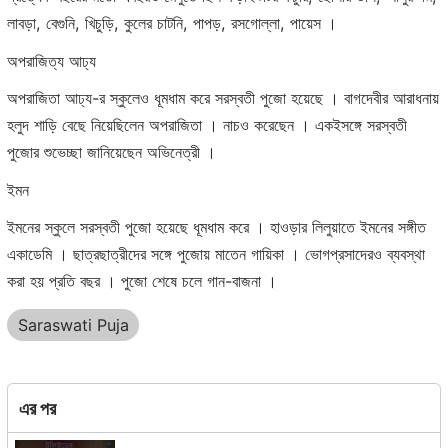
লাবড়া, বেগুনি, খিচুড়ি, কুলের চাটনি, পাপড়, রসগোল্লা, পায়েস ।
অপরাজিত্য আঢ্য
অপরাজিতা আঢ্য-র স্কুলেও ধূমধাম করে সরস্বতী পুজো হয়েছে । বাগদেবীর আরাধনায়
হলুদ শাড়ি বেছে নিয়েছিলেন অপরাজিতা । নাচও করেছেন । একইসঙ্গে সরস্বতী
পুজোর শুভেচ্ছা জানিয়েছেন অভিনেত্রী ।
ইমন
ইমনের স্কুলে সরস্বতী পুজো হয়েছে ধূমধাম করে । হাওড়ার লিলুয়াতে ইমনের সঙ্গীত
একাডেমি । ছাত্রছাত্রীদের সঙ্গে পুজোয় মাতেন গায়িকা । ভোগপ্রসাদেরও ব্যবস্থা
করা হয় প্রতি বছর । পুজো শেষে চলে গান-বাজনা ।
Saraswati Puja
এর পর