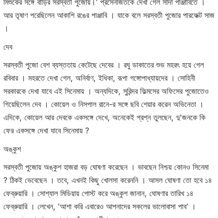
মিশুকের সঙ্গে বাড়ির সরস্বতী পুজোয়।' প্রসেনজিতকে দেখা গেল সাদা পাঞ্জাবিতে ।
আর তৃষাণ পরেছিলেন আকাশি রঙের পাঞ্জাবি । যাকে বলে সরস্বতী পুজোর পারফেক্ট সাজ
।
দেব
সরস্বতী পুজো বেশ ব্যস্ততায় কেটেছে দেবের । রঘু ডাকাতের শুভ মহরৎ হয়ে গেল
রবিবার । মহরতে দেখা গেল, অনির্বাণ, ইধিকা, রূপা গঙ্গোপাধ্যায়দের । সোহিনী
সরকারকে দেখা যাবে এই সিনেমায় । অন্যদিকে, সুরিন্দর ফিল্মসের অফিসের পুজোতেও
গিয়েছিলেন দেব । কোয়েল ও নিসপাল রানে-র সঙ্গে ছবি শেয়ার করেন অভিনেতা ।
এদিকে, কোয়েল আর দেবকে একসঙ্গে দেখে, অনেকেই প্রশ্ন তুলছেন, দু'জনকে কি
ফের একসঙ্গে দেখা যাবে সিনেমায় ?
অঙ্কুশ
সরস্বতী পুজোয় অঙ্কুশ হাজরা বড় ঘোষণা করেছেন । ভাবছেন নিশ্চয় কোনও সিনেমা
? ঠিকই ভেবেছেন । তবে, এখনই কিছু খোলসা করেননি । আসল ঘোষণা তো হবে ১৪
ফেব্রুয়ারি । সোশ্যাল মিডিয়ায় পোস্ট করে অঙ্কুশ জানান, ঘোষণার তারিখ ১৪
ফেব্রুয়ারি । লেখেন, 'আশা করি এবারেও আপনাদের সকলের ভালোবাসা পাব' ।