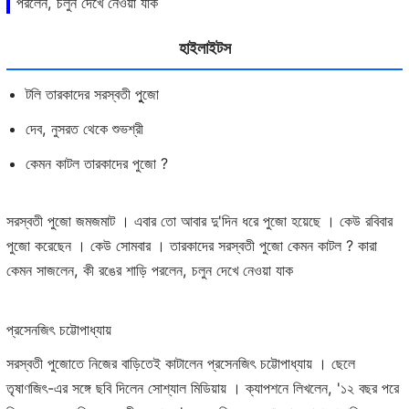
পরলেন, চলুন দেখে নেওয়া যাক
হাইলাইটস
টলি তারকাদের সরস্বতী পুুজো
দেব, নুসরত থেকে শুভশ্রী
কেমন কাটল তারকাদের পুজো ?
সরস্বতী পুজো জমজমাট । এবার তো আবার দু'দিন ধরে পুজো হয়েছে । কেউ রবিবার
পুজো করেছেন । কেউ সোমবার । তারকাদের সরস্বতী পুজো কেমন কাটল ? কারা
কেমন সাজলেন, কী রঙের শাড়ি পরলেন, চলুন দেখে নেওয়া যাক
প্রসেনজিৎ চট্টোপাধ্যায়
সরস্বতী পুজোতে নিজের বাড়িতেই কাটালেন প্রসেনজিৎ চট্টোপাধ্যায় । ছেলে
তৃষাণজিৎ-এর সঙ্গে ছবি দিলেন সোশ্যাল মিডিয়ায় । ক্যাপশনে লিখলেন, '১২ বছর পরে