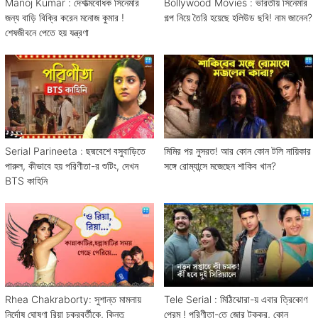
Manoj Kumar : দেশাত্মবোধক সিনেমার
Bollywood Movies : ভারতীয় সিনেমার
জন্য বাড়ি বিক্রি করেন মনোজ কুমার !
গল্প নিয়ে তৈরি হয়েছে হলিউড ছবি! নাম জানেন?
শেষজীবনে পেতে হয় যন্ত্রণা
Serial Parineeta : ছদ্মবেশে বসুবাড়িতে
মিমির পর নুসরত! আর কোন কোন টলি নায়িকার
পারুল, কীভাবে হয় পরিণীতা-র শুটিং, দেখন
সঙ্গে রোম্যান্সে মজেছেন শাকিব খান?
BTS কাহিনি
Rhea Chakraborty: সুশান্ত মামলায়
Tele Serial : মিঠিঝোরা-য় এবার ত্রিকোণ
নির্দোষ ঘোষণা রিয়া চক্রবর্তীকে, কিন্তু
প্রেম ! পরিণীতা-তে জোর টক্কর, কোন