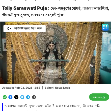
Tolly Saraswati Puja : দেব-অঙ্কুশের ঘোষণা, নাচলেন অপরাজিতা,
পারফেক্ট লুকে নুসরত, তারকাদের সরস্বতী পুজো
আনমিউট করতে ট্যাপ করুন
Loaded
:
10.11%
/
Unmute
Updated:
Feb 03, 2025 12:58
|
Editorji News Desk
Join us
তারকাদের সরস্বতী পুজো কেমন কাটল ? কারা কেমন সাজলেন, কী রঙের শাড়ি