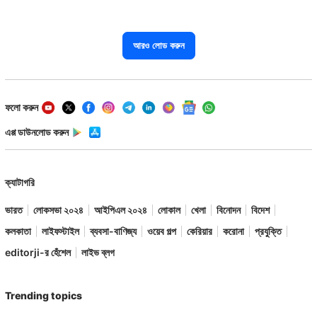
আরও লোড করুন
ফলো করুন
এপ্প ডাউনলোড করুন
ক্যাটাগরি
ভারত
লোকসভা ২০২৪
আইপিএল ২০২৪
লোকাল
খেলা
বিনোদন
বিদেশ
কলকাতা
লাইফস্টাইল
ব্যবসা-বাণিজ্য
ওয়েব গল্প
কেরিয়ার
করোনা
প্রযুক্তি
editorji-র হেঁশেল
লাইভ ব্লগ
Trending topics