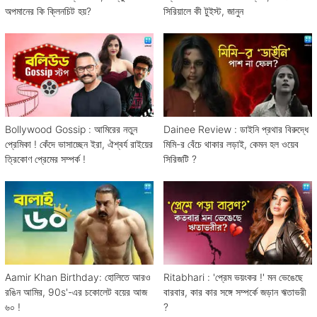
অপমানের কি ক্লিনচিট হয়?
সিরিয়ালে কী টুইস্ট, জানুন
Bollywood Gossip : আমিরের নতুন
Dainee Review : ডাইনি প্রথার বিরুদ্ধে
প্রেমিকা ! কেঁদে ভাসাচ্ছেন ইরা, ঐশ্বর্য রাইয়ের
মিমি-র বেঁচে থাকার লড়াই, কেমন হল ওয়েব
ত্রিকোণ প্রেমের সম্পর্ক !
সিরিজটি ?
Aamir Khan Birthday: হোলিতে আরও
Ritabhari : 'প্রেম ভয়ংকর !' মন ভেঙেছে
রঙিন আমির, 90s'-এর চকোলেট বয়ের আজ
বারবার, কার কার সঙ্গে সম্পর্কে জড়ান ঋতাভরী
৬০ !
?