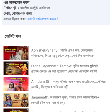
এপ্প ডাউনলোড করুন
Editorji-র যাবতীয় কনটেন্ট একইসঙ্গে
দেখার, শোনার এবং পড়ার
এখানে ক্লিক করুন
এখনই ডাউনলোড করুন !
লেটেস্ট খবর
Abhishek-Sharly : শার্লির চোখে জল, স্নেহচুম্বন
অভিষেকের, বিয়ের ভেন্য়ু থেকে মেনু...দেখে নিন একঝলকে
Digha Jagannath Temple: পুরীর জগন্নাথ মন্দিরেই
চৈতন্য দেবকে খুন করা হয়েছিল? জেনে নিন রোমহর্ষক কাহিনী
Arindam Sil : 'অন্য মহিলার সঙ্গে থাকতে চেয়েছিলেন,...পালিয়ে
এসেছি', বিস্ফোরক অরিন্দমের স্ত্রী
Jagannath: জগন্নাথই কৃষ্ণ, আবার তিনি আদিবাসীদেরও
দেবতা! রইল নানা অজানা তথ্য