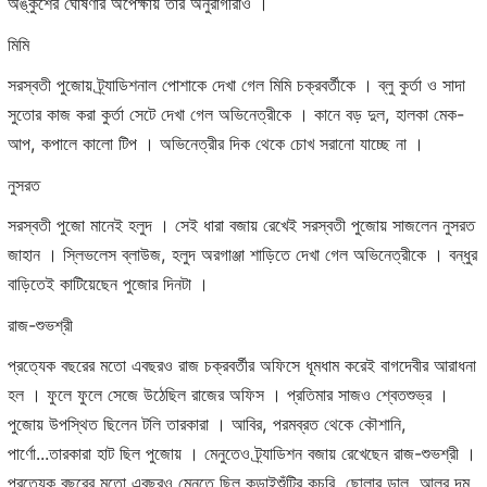
অঙ্কুশের ঘোষণার অপেক্ষায় তাঁর অনুরাগীরাও ।
মিমি
সরস্বতী পুজোয় ট্র্যাডিশনাল পোশাকে দেখা গেল মিমি চক্রবর্তীকে । ব্লু কুর্তা ও সাদা
সুতোর কাজ করা কুর্তা সেটে দেখা গেল অভিনেত্রীকে । কানে বড় দুল, হালকা মেক-
আপ, কপালে কালো টিপ । অভিনেত্রীর দিক থেকে চোখ সরানো যাচ্ছে না ।
নুসরত
সরস্বতী পুজো মানেই হলুদ । সেই ধারা বজায় রেখেই সরস্বতী পুজোয় সাজলেন নুসরত
জাহান । স্লিভলেস ব্লাউজ, হলুদ অরগাঞ্জা শাড়িতে দেখা গেল অভিনেত্রীকে । বন্ধুর
বাড়িতেই কাটিয়েছেন পুজোর দিনটা ।
রাজ-শুভশ্রী
প্রত্যেক বছরের মতো এবছরও রাজ চক্রবর্তীর অফিসে ধূমধাম করেই বাগদেবীর আরাধনা
হল । ফুলে ফুলে সেজে উঠেছিল রাজের অফিস । প্রতিমার সাজও শ্বেতশুভ্র ।
পুজোয় উপস্থিত ছিলেন টলি তারকারা । আবির, পরমব্রত থেকে কৌশানি,
পার্ণো...তারকারা হাট ছিল পুজোয় । মেনুতেও ট্র্যাডিশন বজায় রেখেছেন রাজ-শুভশ্রী ।
প্রত্যেক বছরের মতো এবছরও মেনুতে ছিল কড়াইশুঁটির কচুরি, ছোলার ডাল, আলুর দম,