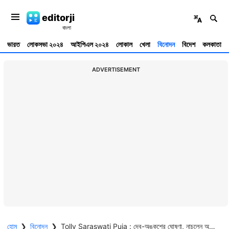
editorji
ভারত
লোকসভা ২০২৪
আইপিএল ২০২৪
লোকাল
খেলা
বিনোদন
বিদেশ
কলকাতা
ADVERTISEMENT
হোম
❯
বিনোদন
❯
Tolly Saraswati Puja : দেব-অঙ্কুশের ঘোষণা, নাচলেন অপরাজিতা, পারফেক্ট লুকে নুসরত, তারকাদের সরস্বতী পুজো