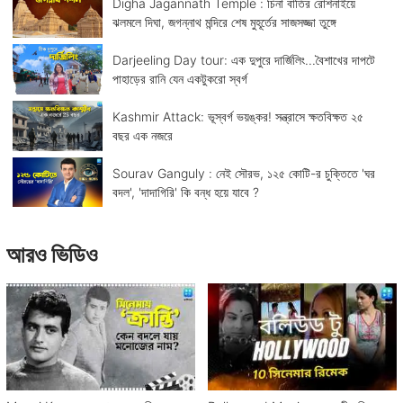
Digha Jagannath Temple : চিনা বাতির রোশনাইয়ে
ঝলমলে দিঘা, জগন্নাথ মন্দিরে শেষ মুহূর্তের সাজসজ্জা তুঙ্গে
Darjeeling Day tour: এক দুপুরে দার্জিলিং...বৈশাখের দাপটে
পাহাড়ের রানি যেন একটুকরো স্বর্গ
Kashmir Attack: ভূস্বর্গ ভয়ঙ্কর! সন্ত্রাসে ক্ষতবিক্ষত ২৫
বছর এক নজরে
Sourav Ganguly : নেই সৌরভ, ১২৫ কোটি-র চুক্তিতে 'ঘর
বদল', 'দাদাগিরি' কি বন্ধ হয়ে যাবে ?
আরও ভিডিও