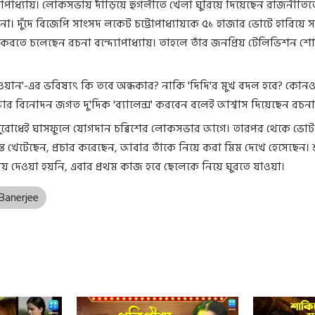
যোপাধ্যায়। লোকসভায় দাঁড়িয়ে হুগলীতে খেলা ঘুরিয়ে দিয়েছেন রাজনীতিত
া। দুঁদে বিজেপি সাংসদ লকেট চট্টোপাধ্যায়কে ৫১ হাজার ভোটে হারিয়ে 
করতে চলেছেন রচনা বন্দ্যোপাধ্যায়। তাহলে তাঁর জনপ্রিয় টেলিভিশন শ
র ওয়ান'-এর ভবিষ্যৎ কি তবে অন্ধকার? নাকি 'দিদি'র মুখ বদল হবে? কোনও
র বিনোদন জগত দু'দিক 'ব্যালেন্স' করবেন বলেই আশ্বাস দিয়েছেন রচনা
রোধেই ঘাসফুলে যোগদান চব্বিশের লোকসভার আগে। তারপর থেকে ভোট
লান্ত খেটেছেন, প্রচার করেছেন, আবার তাঁকে নিয়ে করা মিম দেখে হেসেছেন। শ
 দেওয়া হয়নি, এবার প্রথম কাজ হবে ছেলেকে নিয়ে ঘুরতে যাওয়া।
Banerjee