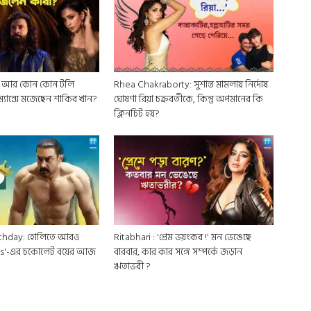
ত! আর কোন কোন টলি
Rhea Chakraborty: সুশান্ত মামলায় নির্দোষ
ম্যান্সে মজেছেন শাকিব খান?
ঘোষণা রিয়া চক্রবর্তীকে, কিন্তু অপমানের কি
ক্লিনচিট হয়?
rthday: হোলিতে আরও
Ritabhari : 'প্রেম ভয়ংকর !' মন ভেঙেছে
0s'-এর চকোলেট বয়ের আজ
বারবার, কার কার সঙ্গে সম্পর্কে জড়ান
ঋতাভরী ?