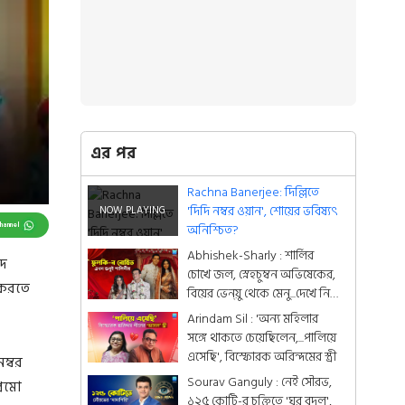
এর পর
Rachna Banerjee: দিল্লিতে
'দিদি নম্বর ওয়ান', শোয়ের ভবিষ্যৎ
Channel
অনিশ্চিত?
Abhishek-Sharly : শার্লির
দে
চোখে জল, স্নেহচুম্বন অভিষেকের,
 করতে
বিয়ের ভেন্য়ু থেকে মেনু...দেখে নিন
একঝলকে
Arindam Sil : 'অন্য মহিলার
সঙ্গে থাকতে চেয়েছিলেন,...পালিয়ে
এসেছি', বিস্ফোরক অরিন্দমের স্ত্রী
ম্বর
Sourav Ganguly : নেই সৌরভ,
রিমো
১২৫ কোটি-র চুক্তিতে 'ঘর বদল',