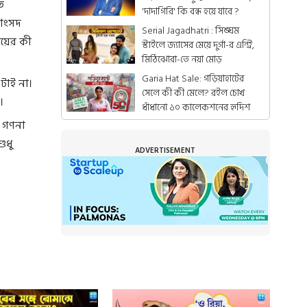
ে
'দাদাগিরি' কি বন্ধ হয়ে যাবে ?
সাংসদ
Serial Jagadhatri : সিঙ্ঘম
োয়ের কী
স্টাইলে জ্যাসের মেয়ে দুর্গা-র এন্ট্রি,
মিঠিঝোরা-তে নয়া মোড়
Garia Hat Sale: গড়িয়াহাটের
টাই না।
সেলে কী কী মেলে? রইল চোখ
।
ধাঁধানো ১০ কালেকশনের হৃদিশ
 গণনা
ুধু
ADVERTISEMENT