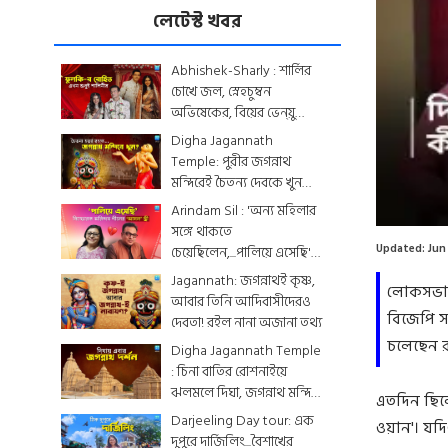
লেটেস্ট খবর
Abhishek-Sharly : শার্লির
চোখে জল, স্নেহচুম্বন
অভিষেকের, বিয়ের ভেন্য়ু
থেকে মেনু...দেখে নিন
Digha Jagannath
একঝলকে
Temple: পুরীর জগন্নাথ
মন্দিরেই চৈতন্য দেবকে খুন
Loaded
:
করা হয়েছিল? জেনে নিন
Arindam Sil : 'অন্য মহিলার
0.00%
রোমহর্ষক কাহিনী
সঙ্গে থাকতে
Updated:
Jun
চেয়েছিলেন,...পালিয়ে এসেছি',
বিস্ফোরক অরিন্দমের স্ত্রী
Jagannath: জগন্নাথই কৃষ্ণ,
লোকসভায় 
আবার তিনি আদিবাসীদেরও
বিজেপি স
দেবতা! রইল নানা অজানা তথ্য
চলেছেন রচ
Digha Jagannath Temple
: চিনা বাতির রোশনাইয়ে
ঝলমলে দিঘা, জগন্নাথ মন্দিরে
এতদিন ছিলে
শেষ মুহূর্তের সাজসজ্জা তুঙ্গে
Darjeeling Day tour: এক
ওয়ান'। যদিও
দুপুরে দার্জিলিং...বৈশাখের