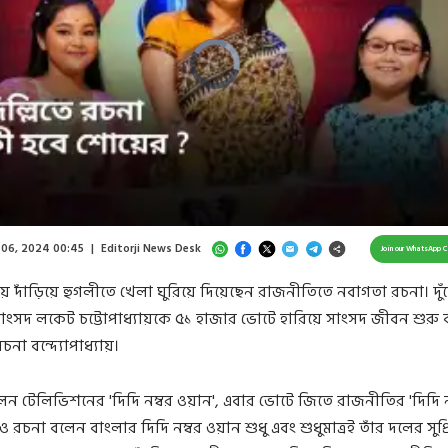
Video
Player
is
loading.
/
Unmute
 06, 2024 00:45
|
Editorji News Desk
Join our WhatsApp 
দাঁড়িয়ে হুগলীতে খেলা ঘুরিয়ে দিয়েছেন রাজনীতিতে নবাগতা রচনা। দুঁ
াংসদ লকেট চট্টোপাধ্যায়কে ৫১ হাজার ভোটে হারিয়ে সাংসদ জীবন শুরু
না বন্দ্যোপাধ্যায়।
ন টেলিভিশনের 'দিদি নম্বর ওয়ান', এবার ভোটে জিতে রাজনীতির 'দিদি ন
 রচনা বলেন বাংলার দিদি নম্বর ওয়ান শুধু এবং শুধুমাত্রই তাঁর দলের সুপ্