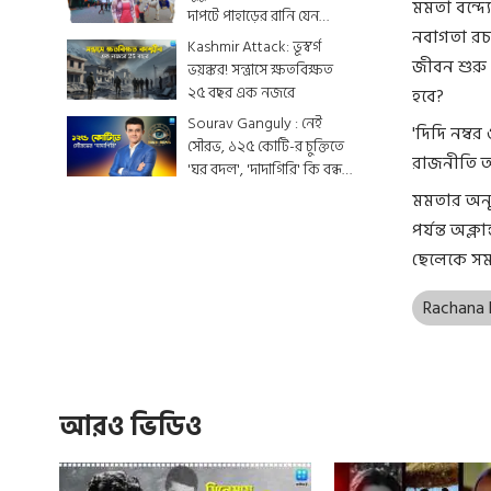
মমতা বন্দ্
দাপটে পাহাড়ের রানি যেন
নবাগতা রচন
একটুকরো স্বর্গ
Kashmir Attack: ভূস্বর্গ
জীবন শুরু 
ভয়ঙ্কর! সন্ত্রাসে ক্ষতবিক্ষত
২৫ বছর এক নজরে
হবে?
Sourav Ganguly : নেই
'দিদি নম্ব
সৌরভ, ১২৫ কোটি-র চুক্তিতে
রাজনীতি আ
'ঘর বদল', 'দাদাগিরি' কি বন্ধ
হয়ে যাবে ?
মমতার অনু
পর্যন্ত অক্
ছেলেকে সময়
Rachana 
আরও ভিডিও