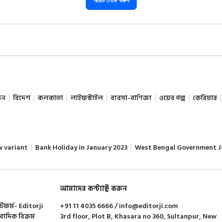
আরও লোড করুন
দন
বিদেশ
কলকাতা
লাইফস্টাইল
ব্যবসা-বাণিজ্য
ওয়েব গল্প
কেরিয়ার
w variant
Bank Holiday in January 2023
West Bengal Government J
আমাদের কন্ট্যাক্ট করুন
াটফর্ম- Editorji
+91 11 4035 6666 / info@editorji.com
ংবাদিক বিক্রম
3rd floor, Plot B, Khasara no 360, Sultanpur, New