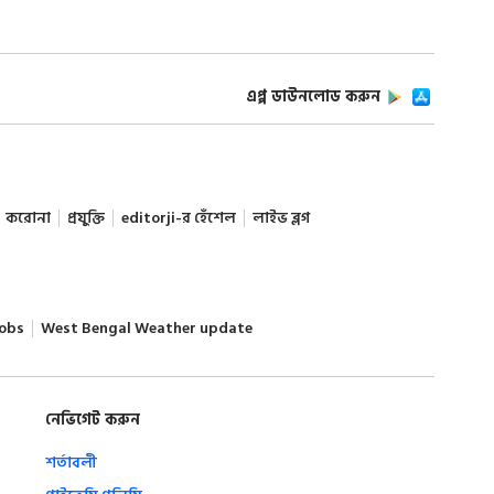
এপ্প ডাউনলোড করুন
করোনা
প্রযুক্তি
editorji-র হেঁশেল
লাইভ ব্লগ
obs
West Bengal Weather update
নেভিগেট করুন
শর্তাবলী