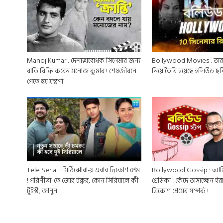
Manoj Kumar : দেশাত্মবোধক সিনেমার জন্য
Bollywood Movies : ভারত
বাড়ি বিক্রি করেন মনোজ কুমার ! শেষজীবনে
নিয়ে তৈরি হয়েছে হলিউড ছব
পেতে হয় যন্ত্রণা
Tele Serial : মিঠিঝোরা-য় এবার ত্রিকোণ প্রেম
Bollywood Gossip : আম
! পরিণীতা-তে জোর টক্কর, কোন সিরিয়ালে কী
প্রেমিকা ! কেঁদে ভাসাচ্ছেন ইরা
টুইস্ট, জানুন
ত্রিকোণ প্রেমের সম্পর্ক !