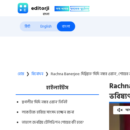
editorji
हिंदी
English
বাংলা
হোম
❯
বিনোদন
❯
Rachna Banerjee: দিল্লিতে 'দিদি নম্বর ওয়ান', শোয়ের
Rachna
হাইলাইটস
ভবিষ্য
হুগলীর 'দিদি নম্বর ওয়ান' তিনিই
আনম
লকেটকে হারিয়ে সাংসদ হচ্ছেন রচনা
তাহলে জনপ্রিয় টেলিভিশন শোয়ের কী হবে?