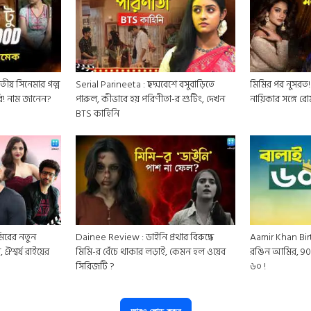
ীয় সিনেমার গল্প
Serial Parineeta : ছদ্মবেশে বসুবাড়িতে
মিমির পর নুসর
ি! নাম জানেন?
পারুল, কীভাবে হয় পরিণীতা-র শুটিং, দেখন
নায়িকার সঙ্গে রো
BTS কাহিনি
িরের নতুন
Dainee Review : ডাইনি প্রথার বিরুদ্ধে
Aamir Khan Bi
, ঐশ্বর্য রাইয়ের
মিমি-র বেঁচে থাকার লড়াই, কেমন হল ওয়েব
রঙিন আমির, 9
সিরিজটি ?
৬০ !