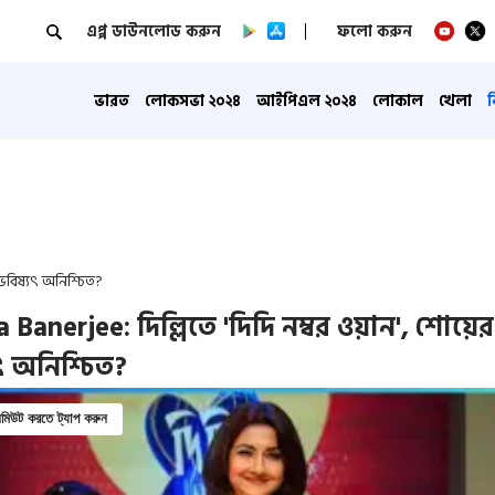
এপ্প ডাউনলোড করুন
ফলো করুন
ভারত
লোকসভা ২০২৪
আইপিএল ২০২৪
লোকাল
খেলা
 ভবিষ্যৎ অনিশ্চিত?
 Banerjee: দিল্লিতে 'দিদি নম্বর ওয়ান', শোয়ের
ৎ অনিশ্চিত?
িউট করতে ট্যাপ করুন