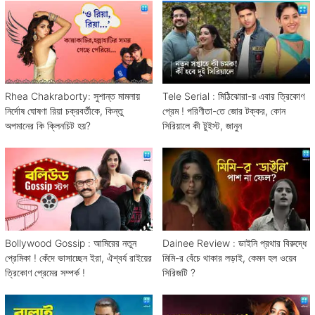
Rhea Chakraborty: সুশান্ত মামলায়
Tele Serial : মিঠিঝোরা-য় এবার ত্রিকোণ
নির্দোষ ঘোষণা রিয়া চক্রবর্তীকে, কিন্তু
প্রেম ! পরিণীতা-তে জোর টক্কর, কোন
অপমানের কি ক্লিনচিট হয়?
সিরিয়ালে কী টুইস্ট, জানুন
Bollywood Gossip : আমিরের নতুন
Dainee Review : ডাইনি প্রথার বিরুদ্ধে
প্রেমিকা ! কেঁদে ভাসাচ্ছেন ইরা, ঐশ্বর্য রাইয়ের
মিমি-র বেঁচে থাকার লড়াই, কেমন হল ওয়েব
ত্রিকোণ প্রেমের সম্পর্ক !
সিরিজটি ?