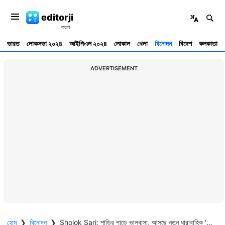
editorji
ভারত
লোকসভা ২০২৪
আইপিএল ২০২৪
লোকাল
খেলা
বিনোদন
বিদেশ
কলকাতা
ADVERTISEMENT
হোম
❯
বিনোদন
❯
Sholok Sari: শাড়ির পাড়ে ভালবাসা, আসছে নতুন ধারাবাহিক 'শোলক সারি', দুই মেয়ের স্বপ্ন পূরণের গল্প