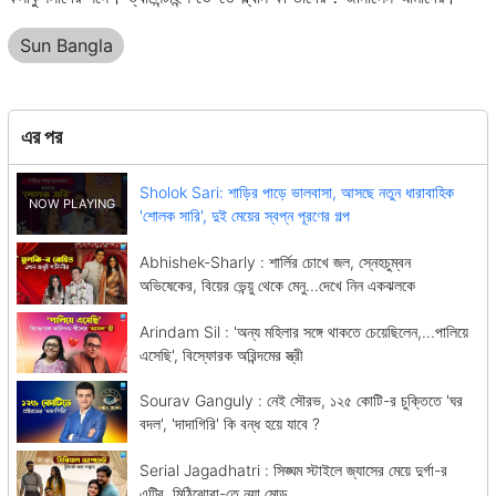
Sun Bangla
এর পর
Sholok Sari: শাড়ির পাড়ে ভালবাসা, আসছে নতুন ধারাবাহিক
'শোলক সারি', দুই মেয়ের স্বপ্ন পূরণের গল্প
Abhishek-Sharly : শার্লির চোখে জল, স্নেহচুম্বন
অভিষেকের, বিয়ের ভেন্য়ু থেকে মেনু...দেখে নিন একঝলকে
Arindam Sil : 'অন্য মহিলার সঙ্গে থাকতে চেয়েছিলেন,...পালিয়ে
এসেছি', বিস্ফোরক অরিন্দমের স্ত্রী
Sourav Ganguly : নেই সৌরভ, ১২৫ কোটি-র চুক্তিতে 'ঘর
বদল', 'দাদাগিরি' কি বন্ধ হয়ে যাবে ?
Serial Jagadhatri : সিঙ্ঘম স্টাইলে জ্যাসের মেয়ে দুর্গা-র
এন্ট্রি, মিঠিঝোরা-তে নয়া মোড়