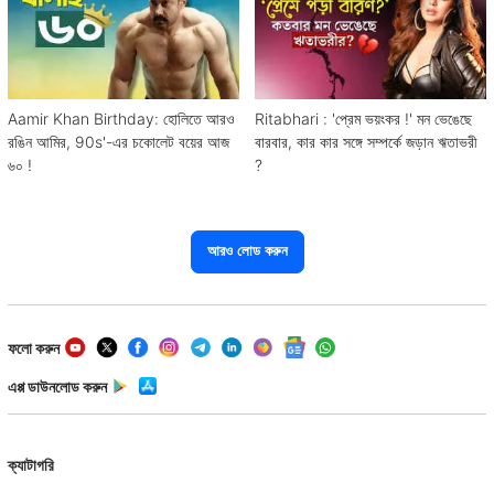
Aamir Khan Birthday: হোলিতে আরও
Ritabhari : 'প্রেম ভয়ংকর !' মন ভেঙেছে
রঙিন আমির, 90s'-এর চকোলেট বয়ের আজ
বারবার, কার কার সঙ্গে সম্পর্কে জড়ান ঋতাভরী
৬০ !
?
আরও লোড করুন
ফলো করুন
এপ্প ডাউনলোড করুন
ক্যাটাগরি