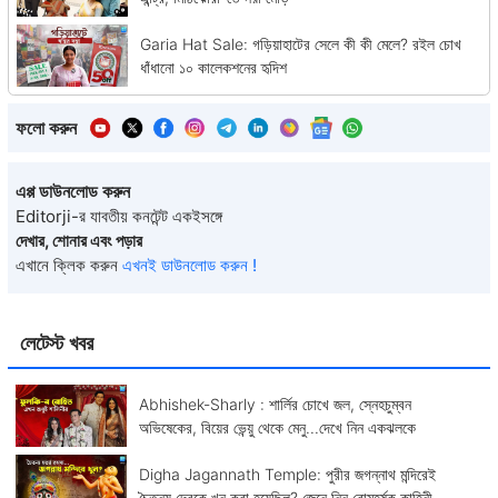
Garia Hat Sale: গড়িয়াহাটের সেলে কী কী মেলে? রইল চোখ
ধাঁধানো ১০ কালেকশনের হৃদিশ
ফলো করুন
এপ্প ডাউনলোড করুন
Editorji-র যাবতীয় কনটেন্ট একইসঙ্গে
দেখার, শোনার এবং পড়ার
এখানে ক্লিক করুন
এখনই ডাউনলোড করুন !
লেটেস্ট খবর
Abhishek-Sharly : শার্লির চোখে জল, স্নেহচুম্বন
অভিষেকের, বিয়ের ভেন্য়ু থেকে মেনু...দেখে নিন একঝলকে
Digha Jagannath Temple: পুরীর জগন্নাথ মন্দিরেই
চৈতন্য দেবকে খুন করা হয়েছিল? জেনে নিন রোমহর্ষক কাহিনী