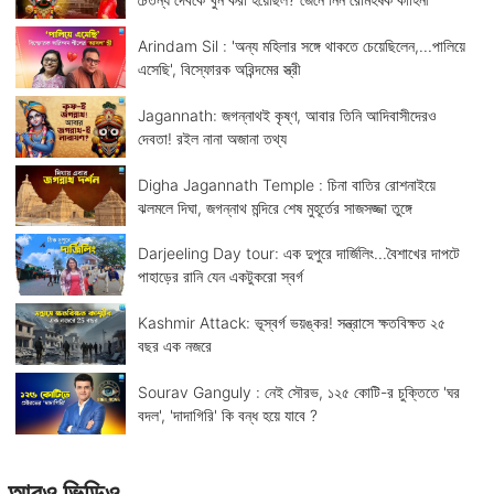
Arindam Sil : 'অন্য মহিলার সঙ্গে থাকতে চেয়েছিলেন,...পালিয়ে
এসেছি', বিস্ফোরক অরিন্দমের স্ত্রী
Jagannath: জগন্নাথই কৃষ্ণ, আবার তিনি আদিবাসীদেরও
দেবতা! রইল নানা অজানা তথ্য
Digha Jagannath Temple : চিনা বাতির রোশনাইয়ে
ঝলমলে দিঘা, জগন্নাথ মন্দিরে শেষ মুহূর্তের সাজসজ্জা তুঙ্গে
Darjeeling Day tour: এক দুপুরে দার্জিলিং...বৈশাখের দাপটে
পাহাড়ের রানি যেন একটুকরো স্বর্গ
Kashmir Attack: ভূস্বর্গ ভয়ঙ্কর! সন্ত্রাসে ক্ষতবিক্ষত ২৫
বছর এক নজরে
Sourav Ganguly : নেই সৌরভ, ১২৫ কোটি-র চুক্তিতে 'ঘর
বদল', 'দাদাগিরি' কি বন্ধ হয়ে যাবে ?
আরও ভিডিও