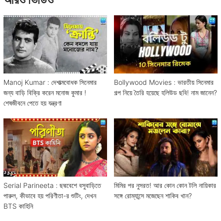
Manoj Kumar : দেশাত্মবোধক সিনেমার
Bollywood Movies : ভারতীয় সিনেমার
জন্য বাড়ি বিক্রি করেন মনোজ কুমার !
গল্প নিয়ে তৈরি হয়েছে হলিউড ছবি! নাম জানেন?
শেষজীবনে পেতে হয় যন্ত্রণা
Serial Parineeta : ছদ্মবেশে বসুবাড়িতে
মিমির পর নুসরত! আর কোন কোন টলি নায়িকার
পারুল, কীভাবে হয় পরিণীতা-র শুটিং, দেখন
সঙ্গে রোম্যান্সে মজেছেন শাকিব খান?
BTS কাহিনি