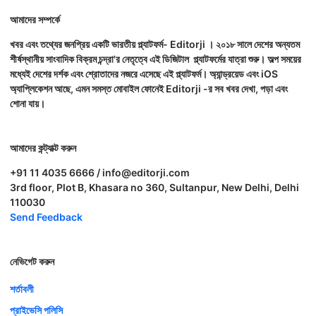
আমাদের সম্পর্কে
খবর এবং তথ্যের জনপ্রিয় একটি ভারতীয় প্ল্যাটফর্ম- Editorji । ২০১৮ সালে দেশের অন্যতম
শীর্ষস্থানীয় সাংবাদিক বিক্রম চন্দ্রা'র নেতৃত্বে এই ডিজিটাল প্ল্যাটফর্মের যাত্রা শুরু। অল্প সময়ের
মধ্যেই দেশের দর্শক এবং শ্রোতাদের নজরে এসেছে এই প্ল্যাটফর্ম। অ্যান্ড্রয়েড এবং iOS
অ্যাপ্লিকেশন আছে, এমন সমস্ত মোবাইল ফোনেই Editorji -র সব খবর দেখা, পড়া এবং
শোনা যায়।
আমাদের কন্ট্যাক্ট করুন
+91 11 4035 6666 / info@editorji.com
3rd floor, Plot B, Khasara no 360, Sultanpur, New Delhi, Delhi
110030
Send Feedback
নেভিগেট করুন
শর্তাবলী
প্রাইভেসি পলিসি