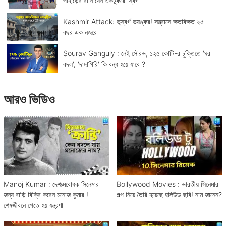
পাহাড়ের রানি যেন একটুকরো স্বর্গ
Kashmir Attack: ভূস্বর্গ ভয়ঙ্কর! সন্ত্রাসে ক্ষতবিক্ষত ২৫
বছর এক নজরে
Sourav Ganguly : নেই সৌরভ, ১২৫ কোটি-র চুক্তিতে 'ঘর
বদল', 'দাদাগিরি' কি বন্ধ হয়ে যাবে ?
আরও ভিডিও
Manoj Kumar : দেশাত্মবোধক সিনেমার
Bollywood Movies : ভারতীয় সিনেমার
জন্য বাড়ি বিক্রি করেন মনোজ কুমার !
গল্প নিয়ে তৈরি হয়েছে হলিউড ছবি! নাম জানেন?
শেষজীবনে পেতে হয় যন্ত্রণা