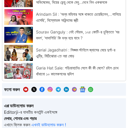
অভিষেকের, বিয়ের ভেন্য়ু থেকে মেনু...দেখে নিন একঝলকে
Arindam Sil : 'অন্য মহিলার সঙ্গে থাকতে চেয়েছিলেন,...পালিয়ে
এসেছি', বিস্ফোরক অরিন্দমের স্ত্রী
Sourav Ganguly : নেই সৌরভ, ১২৫ কোটি-র চুক্তিতে 'ঘর
বদল', 'দাদাগিরি' কি বন্ধ হয়ে যাবে ?
Serial Jagadhatri : সিঙ্ঘম স্টাইলে জ্যাসের মেয়ে দুর্গা-র
এন্ট্রি, মিঠিঝোরা-তে নয়া মোড়
Garia Hat Sale: গড়িয়াহাটের সেলে কী কী মেলে? রইল চোখ
ধাঁধানো ১০ কালেকশনের হৃদিশ
ফলো করুন
এপ্প ডাউনলোড করুন
Editorji-র যাবতীয় কনটেন্ট একইসঙ্গে
দেখার, শোনার এবং পড়ার
এখানে ক্লিক করুন
এখনই ডাউনলোড করুন !