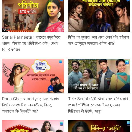
Serial Parineeta : ছদ্মবেশে বসুবাড়িতে
মিমির পর নুসরত! আর কোন কোন টলি নায়িকার
পারুল, কীভাবে হয় পরিণীতা-র শুটিং, দেখন
সঙ্গে রোম্যান্সে মজেছেন শাকিব খান?
BTS কাহিনি
Rhea Chakraborty: সুশান্ত মামলায়
Tele Serial : মিঠিঝোরা-য় এবার ত্রিকোণ
নির্দোষ ঘোষণা রিয়া চক্রবর্তীকে, কিন্তু
প্রেম ! পরিণীতা-তে জোর টক্কর, কোন
অপমানের কি ক্লিনচিট হয়?
সিরিয়ালে কী টুইস্ট, জানুন