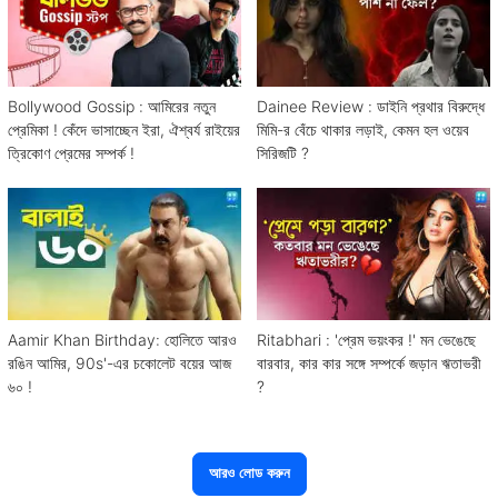
Bollywood Gossip : আমিরের নতুন
Dainee Review : ডাইনি প্রথার বিরুদ্ধে
প্রেমিকা ! কেঁদে ভাসাচ্ছেন ইরা, ঐশ্বর্য রাইয়ের
মিমি-র বেঁচে থাকার লড়াই, কেমন হল ওয়েব
ত্রিকোণ প্রেমের সম্পর্ক !
সিরিজটি ?
Aamir Khan Birthday: হোলিতে আরও
Ritabhari : 'প্রেম ভয়ংকর !' মন ভেঙেছে
রঙিন আমির, 90s'-এর চকোলেট বয়ের আজ
বারবার, কার কার সঙ্গে সম্পর্কে জড়ান ঋতাভরী
৬০ !
?
আরও লোড করুন