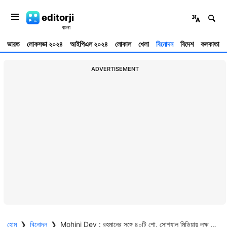
editorji
ভারত
লোকসভা ২০২৪
আইপিএল ২০২৪
লোকাল
খেলা
বিনোদন
বিদেশ
কলকাতা
ADVERTISEMENT
হোম
❯
বিনোদন
❯
Mohini Dey : রহমানের সঙ্গে ৪০টি শো, সোশ্যাল মিডিয়ায় লক্ষ ফলোয়ার্স, কে এই মোহিনী ?