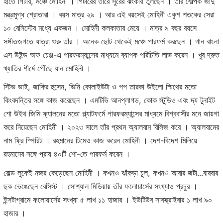
হাতে গিটার, মঞ্চে মোহিনী । গিটারের তারে সুরের ঝংকার তুলছেন । তাঁর শৈল্পিক জাদু
মন্ত্রমুগ্ধ শ্রোতারা । বয়স মাত্র ২৯ । আর এই বয়সেই মোহিনী একুশ শতকের সেরা
১০ বেসিস্টের মধ্যে একজন । মোহিনী কলকাতার মেয়ে । মাত্র ৯ বছর বয়সে
সঙ্গীতজগতে যাত্রা শুরু তাঁর । অনেক ছোট থেকেই মঞ্চে পারফর্ম করছেন । গান বাংলা
এস উইন্ড অফ চেঞ্জ-এ পারফরম্যান্সের মাধ্যমে ব্যাপক পরিচিতি লাভ করেন । খুব দ্রুত
খ্যাতির শীর্ষে পৌঁছে যান মোহিনী ।
স্টিভ ভাই, জাকির হুসেন, ভিনি কোলাইউটা ও পপ তারকা উইলো স্মিথের মতো
কিংবদন্তির সঙ্গে কাজ করেছেন । এমটিভি আনপ্লাগড, কোক স্টুডিও এবং দ্য টুনাইট
শো উইথ জিমি ফ্যালনের মতো প্ল্যাটফর্মে পারফরম্যান্সের মাধ্যমে বিশ্ববাসীর মনে জায়গা
করে নিয়েছেন মোহিনী । ২০২৩ সালে তাঁর প্রথম অ্যালবাম রিলিজ করে । অ্যালবামের
নাম ফ্রি স্পিরিট । রহমানের টিমেও কাজ করেন মোহিনী । দেশ-বিদেশ মিলিয়ে
রহমানের সঙ্গে প্রায় ৪০টি শো-তে পারফর্ম করেন ।
বোল্ড লুকেই নজর কেড়েছেন মোহিনী । কখনও ঝাঁকড়া চুল, কখনও আবার জটা...বারবার
ছক ভেঙেছেন বেসিস্ট । সোশ্যাল মিডিয়ায় তাঁর ফলোয়ার্সের সংখ্যাও প্রচুর ।
ইন্সটাগ্রামে ফলোয়ার্সের সংখ্যা ৫ লাখ ১১ হাজার । ইউটিউব সাবস্ক্রাইবার ১ লাখ ৯০
হাজার ।