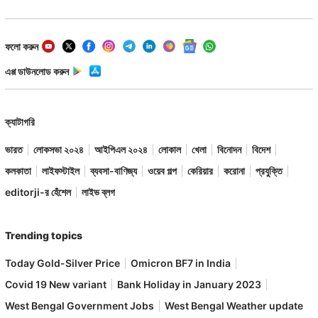
ফলো করুন
এপ্প ডাউনলোড করুন
ক্যাটাগরি
ভারত
লোকসভা ২০২৪
আইপিএল ২০২৪
লোকাল
খেলা
বিনোদন
বিদেশ
কলকাতা
লাইফস্টাইল
ব্যবসা-বাণিজ্য
ওয়েব গল্প
কেরিয়ার
করোনা
প্রযুক্তি
editorji-র হেঁশেল
লাইভ ব্লগ
Trending topics
Today Gold-Silver Price
Omicron BF7 in India
Covid 19 New variant
Bank Holiday in January 2023
West Bengal Government Jobs
West Bengal Weather update