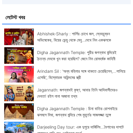
লেটেস্ট খবর
Abhishek-Sharly : শার্লির চোখে জল, স্নেহচুম্বন
অভিষেকের, বিয়ের ভেন্য়ু থেকে মেনু...দেখে নিন একঝলকে
Digha Jagannath Temple: পুরীর জগন্নাথ মন্দিরেই
চৈতন্য দেবকে খুন করা হয়েছিল? জেনে নিন রোমহর্ষক কাহিনী
Arindam Sil : 'অন্য মহিলার সঙ্গে থাকতে চেয়েছিলেন,...পালিয়ে
এসেছি', বিস্ফোরক অরিন্দমের স্ত্রী
Jagannath: জগন্নাথই কৃষ্ণ, আবার তিনি আদিবাসীদেরও
দেবতা! রইল নানা অজানা তথ্য
Digha Jagannath Temple : চিনা বাতির রোশনাইয়ে
ঝলমলে দিঘা, জগন্নাথ মন্দিরে শেষ মুহূর্তের সাজসজ্জা তুঙ্গে
Darjeeling Day tour: এক দুপুরে দার্জিলিং...বৈশাখের দাপটে