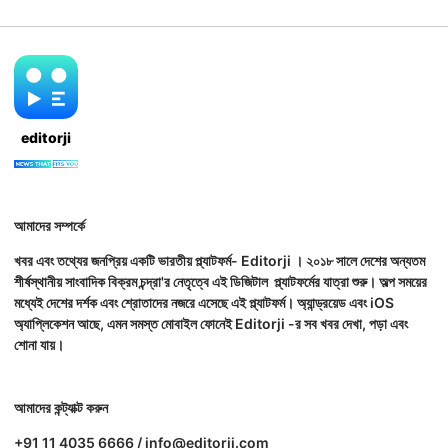
editorji
আমাদের সম্পর্কে
খবর এবং তথ্যের জনপ্রিয় একটি ভারতীয় প্ল্যাটফর্ম- Editorji । ২০১৮ সালে দেশের অন্যতম
শীর্ষস্থানীয় সাংবাদিক বিক্রম চন্দ্রা'র নেতৃত্বে এই ডিজিটাল প্ল্যাটফর্মের যাত্রা শুরু। অল্প সময়ের
মধ্যেই দেশের দর্শক এবং শ্রোতাদের নজরে এসেছে এই প্ল্যাটফর্ম। অ্যান্ড্রয়েড এবং iOS
অ্যাপ্লিকেশন আছে, এমন সমস্ত মোবাইল ফোনেই Editorji -র সব খবর দেখা, পড়া এবং
শোনা যায়।
আমাদের কন্ট্যাক্ট করুন
+91 11 4035 6666 / info@editorji.com