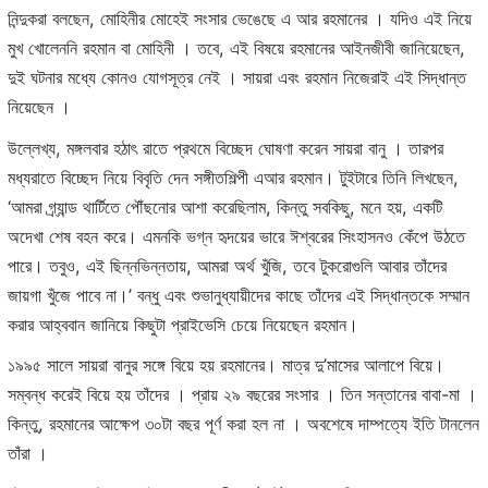
নিন্দুকরা বলছেন, মোহিনীর মোহেই সংসার ভেঙেছে এ আর রহমানের । যদিও এই নিয়ে
মুখ খোলেননি রহমান বা মোহিনী । তবে, এই বিষয়ে রহমানের আইনজীবী জানিয়েছেন,
দুই ঘটনার মধ্যে কোনও যোগসূত্র নেই । সায়রা এবং রহমান নিজেরাই এই সিদ্ধান্ত
নিয়েছেন ।
উল্লেখ্য, মঙ্গলবার হঠাৎ রাতে প্রথমে বিচ্ছেদ ঘোষণা করেন সায়রা বানু । তারপর
মধ্যরাতে বিচ্ছেদ নিয়ে বিবৃতি দেন সঙ্গীতশিল্পী এআর রহমান। টুইটারে তিনি লিখছেন,
‘আমরা গ্র্যান্ড থার্টিতে পৌঁছনোর আশা করেছিলাম, কিন্তু সবকিছু, মনে হয়, একটি
অদেখা শেষ বহন করে। এমনকি ভগ্ন হৃদয়ের ভারে ঈশ্বরের সিংহাসনও কেঁপে উঠতে
পারে। তবুও, এই ছিন্নভিন্নতায়, আমরা অর্থ খুঁজি, তবে টুকরোগুলি আবার তাঁদের
জায়গা খুঁজে পাবে না।’ বন্ধু এবং শুভানুধ্যায়ীদের কাছে তাঁদের এই সিদ্ধান্তকে সম্মান
করার আহ্ববান জানিয়ে কিছুটা প্রাইভেসি চেয়ে নিয়েছেন রহমান।
১৯৯৫ সালে সায়রা বানুর সঙ্গে বিয়ে হয় রহমানের। মাত্র দু’মাসের আলাপে বিয়ে।
সম্বন্ধ করেই বিয়ে হয় তাঁদের । প্রায় ২৯ বছরের সংসার । তিন সন্তানের বাবা-মা ।
কিন্তু, রহমানের আক্ষেপ ৩০টা বছর পূর্ণ করা হল না । অবশেষে দাম্পত্যে ইতি টানলেন
তাঁরা ।