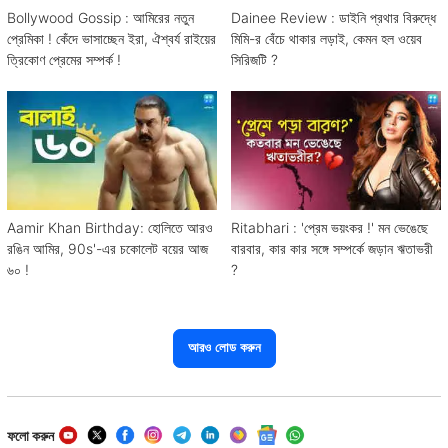
Bollywood Gossip : আমিরের নতুন
Dainee Review : ডাইনি প্রথার বিরুদ্ধে
প্রেমিকা ! কেঁদে ভাসাচ্ছেন ইরা, ঐশ্বর্য রাইয়ের
মিমি-র বেঁচে থাকার লড়াই, কেমন হল ওয়েব
ত্রিকোণ প্রেমের সম্পর্ক !
সিরিজটি ?
Aamir Khan Birthday: হোলিতে আরও
Ritabhari : 'প্রেম ভয়ংকর !' মন ভেঙেছে
রঙিন আমির, 90s'-এর চকোলেট বয়ের আজ
বারবার, কার কার সঙ্গে সম্পর্কে জড়ান ঋতাভরী
৬০ !
?
আরও লোড করুন
ফলো করুন