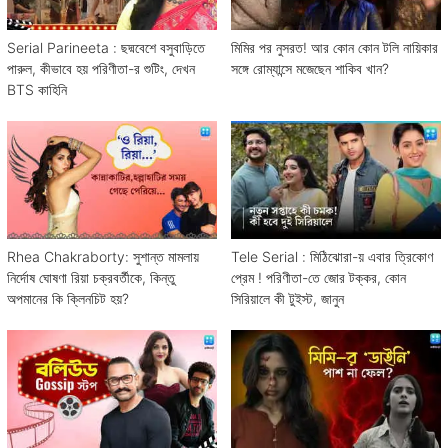
Serial Parineeta : ছদ্মবেশে বসুবাড়িতে
মিমির পর নুসরত! আর কোন কোন টলি নায়িকার
পারুল, কীভাবে হয় পরিণীতা-র শুটিং, দেখন
সঙ্গে রোম্যান্সে মজেছেন শাকিব খান?
BTS কাহিনি
Rhea Chakraborty: সুশান্ত মামলায়
Tele Serial : মিঠিঝোরা-য় এবার ত্রিকোণ
নির্দোষ ঘোষণা রিয়া চক্রবর্তীকে, কিন্তু
প্রেম ! পরিণীতা-তে জোর টক্কর, কোন
অপমানের কি ক্লিনচিট হয়?
সিরিয়ালে কী টুইস্ট, জানুন