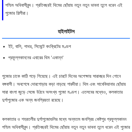
পশ্চিম অধিবাসীবৃন্দ। প্রতিবছরই থিমের ছোঁয়ায় নতুন নতুন ভাবনা তুলে ধরেন এই
পুজোর শিল্পীরা।
হাইলাইটস
ইট, বালি, পাথর, সিমেন্টে কংক্রিটের মণ্ডপ
প্রফুল্লকাননের এবারের থিম 'একান্ন'
পুজোর ঢাকে কাঠি পড়ে গিয়েছে। এই চারটে দিনের অপেক্ষায় সারাবছর দিন গোনে
বঙ্গবাসী। অবশেষে দোরগোড়ায় কড়া নাড়ছে শারদীয়া। থিম এবং সাবেকিয়ানার ছোঁয়ায়
সারা বাংলা জুড়ে সেজে উঠবে অসংখ্য পুজো মণ্ডপ। এতসবের মধ্যেও, কলকাতার
দুর্গাপুজোর এক অন্য জনপ্রিয়তা রয়েছে।
কলকাতার ও শহরতলীর দুর্গাপুজোগুলির মধ্যে অন্যতম জনপ্রিয় কেষ্টপুর প্রফুল্লকানন
পশ্চিম অধিবাসীবৃন্দ। প্রতিবছরই থিমের ছোঁয়ায় নতুন নতুন ভাবনা তুলে ধরেন এই পুজোর