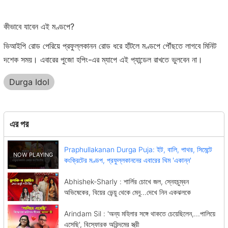
কীভাবে যাবেন এই মণ্ডপে?
ভিআইপি রোড পেরিয়ে প্রফুল্লকানন রোড ধরে হাঁটলে মণ্ডপে পৌঁছতে লাগবে মিনিট
দশেক সময়। এবারের পুজো হপিং-এর ম্যাপে এই প্যান্ডেল রাখতে ভুলবেন না।
Durga Idol
এর পর
Praphullakanan Durga Puja: ইট, বালি, পাথর, সিমেন্টে
কংক্রিটের মণ্ডপ, প্রফুল্লকাননের এবারের থিম 'একান্ন'
Abhishek-Sharly : শার্লির চোখে জল, স্নেহচুম্বন
অভিষেকের, বিয়ের ভেন্য়ু থেকে মেনু...দেখে নিন একঝলকে
Arindam Sil : 'অন্য মহিলার সঙ্গে থাকতে চেয়েছিলেন,...পালিয়ে
এসেছি', বিস্ফোরক অরিন্দমের স্ত্রী