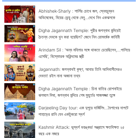
Abhishek-Sharly : শার্লির চোখে জল, স্নেহচুম্বন
অভিষেকের, বিয়ের ভেন্য়ু থেকে মেনু...দেখে নিন একঝলকে
Digha Jagannath Temple: পুরীর জগন্নাথ মন্দিরেই
চৈতন্য দেবকে খুন করা হয়েছিল? জেনে নিন রোমহর্ষক কাহিনী
Arindam Sil : 'অন্য মহিলার সঙ্গে থাকতে চেয়েছিলেন,...পালিয়ে
এসেছি', বিস্ফোরক অরিন্দমের স্ত্রী
Jagannath: জগন্নাথই কৃষ্ণ, আবার তিনি আদিবাসীদেরও
দেবতা! রইল নানা অজানা তথ্য
Digha Jagannath Temple : চিনা বাতির রোশনাইয়ে
ঝলমলে দিঘা, জগন্নাথ মন্দিরে শেষ মুহূর্তের সাজসজ্জা তুঙ্গে
Darjeeling Day tour: এক দুপুরে দার্জিলিং...বৈশাখের দাপটে
পাহাড়ের রানি যেন একটুকরো স্বর্গ
Kashmir Attack: ভূস্বর্গ ভয়ঙ্কর! সন্ত্রাসে ক্ষতবিক্ষত ২৫
বছর এক নজরে