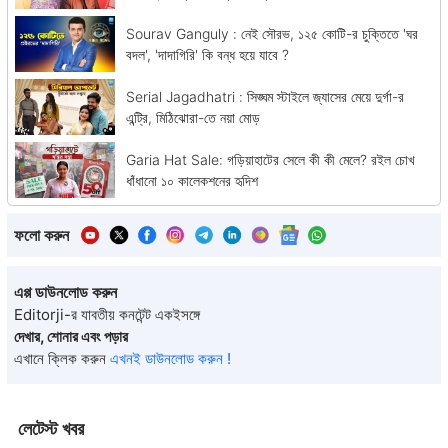
Sourav Ganguly : নেই সৌরভ, ১২৫ কোটি-র চুক্তিতে 'ঘর
বদল', 'দাদাগিরি' কি বন্ধ হয়ে যাবে ?
Serial Jagadhatri : সিঙ্ঘম স্টাইলে জ্যাসের মেয়ে দুর্গা-র
এন্ট্রি, মিঠিঝোরা-তে নয়া মোড়
Garia Hat Sale: গড়িয়াহাটের সেলে কী কী মেলে? রইল চোখ
ধাঁধানো ১০ কালেকশনের হৃদিশ
ফলো করুন
এপ্প ডাউনলোড করুন
Editorji-র যাবতীয় কনটেন্ট একইসঙ্গে
দেখার, শোনার এবং পড়ার
এখানে ক্লিক করুন
এখনই ডাউনলোড করুন !
লেটেস্ট খবর