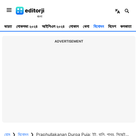
editorji
ভারত
লোকসভা ২০২৪
আইপিএল ২০২৪
লোকাল
খেলা
বিনোদন
বিদেশ
কলকাতা
ADVERTISEMENT
হোম
❯
বিনোদন
❯
Praphullakanan Durga Puja: ইট, বালি, পাথর, সিমেন্টে কংক্রিটের মণ্ডপ, প্রফুল্লকাননের এবারের থিম 'একান্ন'