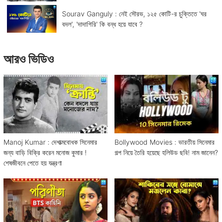
Sourav Ganguly : নেই সৌরভ, ১২৫ কোটি-র চুক্তিতে 'ঘর
বদল', 'দাদাগিরি' কি বন্ধ হয়ে যাবে ?
আরও ভিডিও
Manoj Kumar : দেশাত্মবোধক সিনেমার
Bollywood Movies : ভারতীয় সিনেমার
জন্য বাড়ি বিক্রি করেন মনোজ কুমার !
গল্প নিয়ে তৈরি হয়েছে হলিউড ছবি! নাম জানেন?
শেষজীবনে পেতে হয় যন্ত্রণা