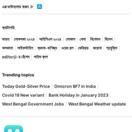
এপ্প ডাউনলোড করুন
ক্যাটাগরি
ভারত
লোকসভা ২০২৪
আইপিএল ২০২৪
লোকাল
খেলা
বিনোদন
বিদেশ
কলকাতা
লাইফস্টাইল
ব্যবসা-বাণিজ্য
ওয়েব গল্প
কেরিয়ার
করোনা
প্রযুক্তি
editorji-র হেঁশেল
লাইভ ব্লগ
Trending topics
Today Gold-Silver Price
Omicron BF7 in India
Covid 19 New variant
Bank Holiday in January 2023
West Bengal Government Jobs
West Bengal Weather update