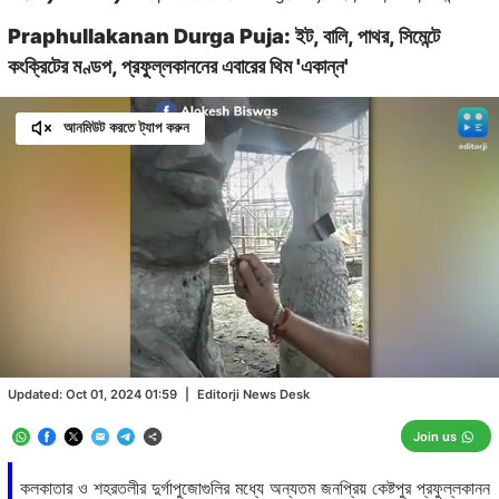
Praphullakanan Durga Puja: ইট, বালি, পাথর, সিমেন্টে
কংক্রিটের মণ্ডপ, প্রফুল্লকাননের এবারের থিম 'একান্ন'
আনমিউট করতে ট্যাপ করুন
Loaded
:
46.27%
/
Unmute
Updated:
Oct 01, 2024 01:59
|
Editorji News Desk
Join us
কলকাতার ও শহরতলীর দুর্গাপুজোগুলির মধ্যে অন্যতম জনপ্রিয় কেষ্টপুর প্রফুল্লকানন