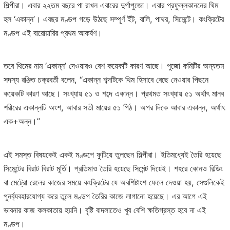
শিল্পীরা। এবার ২২তম বছরে পা রাখল এবারের দুর্গাপুজো। এবার প্রফুল্লকাননের থিম
হল ‘একান্ন’। এবছর মণ্ডপ গড়ে উঠছে সম্পূর্ণ ইঁট, বালি, পাথর, সিমেন্টে। কংক্রিটের
মণ্ডপ এই বারোয়ারির প্রথম আকর্ষণ।
তবে থিমের নাম ‘একান্ন’ দেওয়ারও বেশ কয়েকটি কারণ আছে। পুজো কমিটির অন্যতম
সদস্য রঞ্জিত চক্রবর্তী বলেন, “একান্ন শব্দটিকে থিম হিসাবে বেছে নেওয়ার পিছনে
কয়েকটি কারণ আছে। সংখ্যায় ৫১ ও শব্দে একান্ন। প্রথমত সংখ্যায় ৫১ অর্থাৎ মানব
শরীরের একান্নটি অংশ, আবার সতী মায়ের ৫১ পিঠ। অপর দিকে আবার একান্ন, অর্থাৎ
এক+অন্ন।”
এই সমস্ত বিষয়কেই একই মণ্ডপে ফুটিয়ে তুলছেন শিল্পীরা। ইতিমধ্যেই তৈরি হয়েছে
সিমেন্টের বিরাট বিরাট মূর্তি। প্রতিমাও তৈরি হয়েছে সিমেন্ট দিয়েই। শহরে কোনও বিল্ডিং
বা মেট্রো রেলের কাজের সময়ে কংক্রিটের যে অবশিষ্টাংশ ফেলে দেওয়া হয়, সেগুলিকেই
পুনর্ব্যবহারযোগ্য করে তুলে মণ্ডপ তৈরির কাজে লাগানো হয়েছে। এর আগে এই
ভাবনার কাজ কলকাতায় হয়নি। বৃষ্টি বাদলাতেও খুব বেশি ক্ষতিগ্রস্ত হবে না এই
মণ্ডপ।