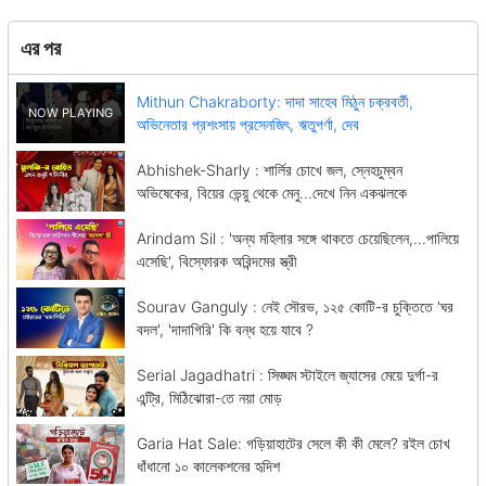
এর পর
Mithun Chakraborty: দাদা সাহেব মিঠুন চক্রবর্তী,
অভিনেতার প্রশংসায় প্রসেনজিৎ, ঋতুপর্ণা, দেব
Abhishek-Sharly : শার্লির চোখে জল, স্নেহচুম্বন
অভিষেকের, বিয়ের ভেন্য়ু থেকে মেনু...দেখে নিন একঝলকে
Arindam Sil : 'অন্য মহিলার সঙ্গে থাকতে চেয়েছিলেন,...পালিয়ে
এসেছি', বিস্ফোরক অরিন্দমের স্ত্রী
Sourav Ganguly : নেই সৌরভ, ১২৫ কোটি-র চুক্তিতে 'ঘর
বদল', 'দাদাগিরি' কি বন্ধ হয়ে যাবে ?
Serial Jagadhatri : সিঙ্ঘম স্টাইলে জ্যাসের মেয়ে দুর্গা-র
এন্ট্রি, মিঠিঝোরা-তে নয়া মোড়
Garia Hat Sale: গড়িয়াহাটের সেলে কী কী মেলে? রইল চোখ
ধাঁধানো ১০ কালেকশনের হৃদিশ