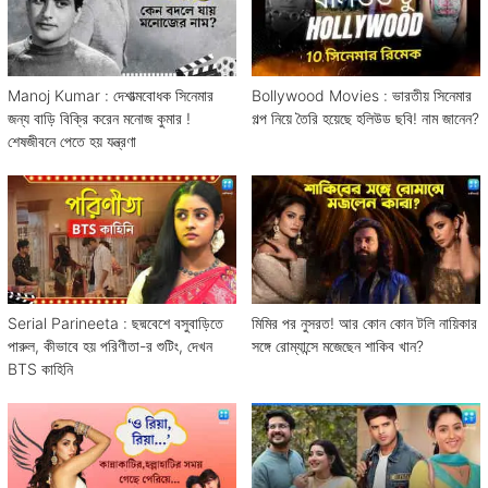
Manoj Kumar : দেশাত্মবোধক সিনেমার
Bollywood Movies : ভারতীয় সিনেমার
জন্য বাড়ি বিক্রি করেন মনোজ কুমার !
গল্প নিয়ে তৈরি হয়েছে হলিউড ছবি! নাম জানেন?
শেষজীবনে পেতে হয় যন্ত্রণা
Serial Parineeta : ছদ্মবেশে বসুবাড়িতে
মিমির পর নুসরত! আর কোন কোন টলি নায়িকার
পারুল, কীভাবে হয় পরিণীতা-র শুটিং, দেখন
সঙ্গে রোম্যান্সে মজেছেন শাকিব খান?
BTS কাহিনি