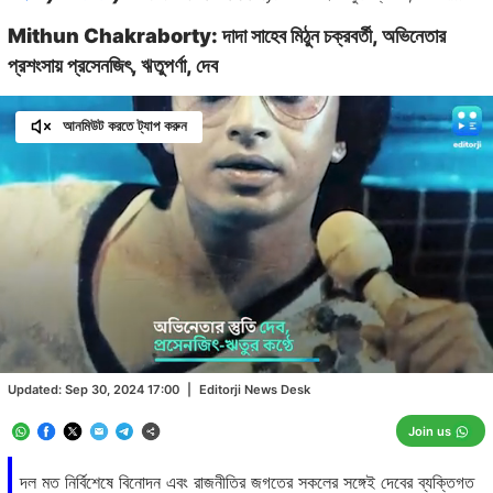
Mithun Chakraborty: দাদা সাহেব মিঠুন চক্রবর্তী, অভিনেতার
প্রশংসায় প্রসেনজিৎ, ঋতুপর্ণা, দেব
আনমিউট করতে ট্যাপ করুন
Loaded
:
83.06%
/
Unmute
Updated:
Sep 30, 2024 17:00
|
Editorji News Desk
Join us
দল মত নির্বিশেষে বিনোদন এবং রাজনীতির জগতের সকলের সঙ্গেই দেবের ব্যক্তিগত