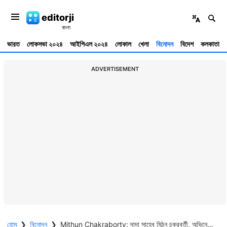
editorji
ভারত
লোকসভা ২০২৪
আইপিএল ২০২৪
লোকাল
খেলা
বিনোদন
বিদেশ
কলকাতা
ADVERTISEMENT
হোম
❯
বিনোদন
❯
Mithun Chakraborty: দাদা সাহেব মিঠুন চক্রবর্তী, অভিনেতার প্রশংসায় প্রসেনজিৎ, ঋতুপর্ণা, দেব