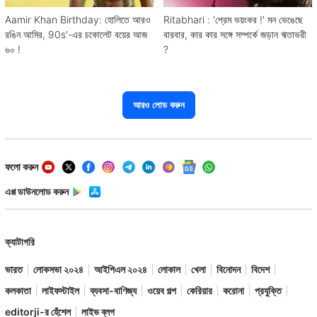
Aamir Khan Birthday: হোলিতে আরও
Ritabhari : 'প্রেম ভয়ংকর !' মন ভেঙেছে
রঙিন আমির, 90s'-এর চকোলেট বয়ের আজ
বারবার, কার কার সঙ্গে সম্পর্কে জড়ান ঋতাভরী
৬০ !
?
আরও লোড করুন
ফলো করুন
এপ্প ডাউনলোড করুন
ক্যাটাগরি
ভারত
লোকসভা ২০২৪
আইপিএল ২০২৪
লোকাল
খেলা
বিনোদন
বিদেশ
কলকাতা
লাইফস্টাইল
ব্যবসা-বাণিজ্য
ওয়েব গল্প
কেরিয়ার
করোনা
প্রযুক্তি
editorji-র হেঁশেল
লাইভ ব্লগ