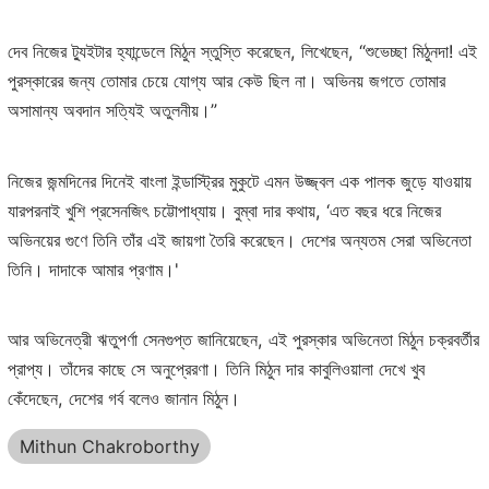
দেব নিজের ট্যুইটার হ্যান্ডেলে মিঠুন স্তুস্তি করেছেন, লিখেছেন, “শুভেচ্ছা মিঠুনদা! এই
পুরস্কারের জন্য তোমার চেয়ে যোগ্য আর কেউ ছিল না। অভিনয় জগতে তোমার
অসামান্য অবদান সত্যিই অতুলনীয়।”
নিজের জন্মদিনের দিনেই বাংলা ইন্ডাস্ট্রির মুকুটে এমন উজ্জ্বল এক পালক জুড়ে যাওয়ায়
যারপরনাই খুশি প্রসেনজিৎ চট্টোপাধ্যায়। বুম্বা দার কথায়, ‘এত বছর ধরে নিজের
অভিনয়ের গুণে তিনি তাঁর এই জায়গা তৈরি করেছেন। দেশের অন্যতম সেরা অভিনেতা
তিনি। দাদাকে আমার প্রণাম।'
আর অভিনেত্রী ঋতুপর্ণা সেনগুপ্ত জানিয়েছেন, এই পুরস্কার অভিনেতা মিঠুন চক্রবর্তীর
প্রাপ্য। তাঁদের কাছে সে অনুপ্রেরণা। তিনি মিঠুন দার কাবুলিওয়ালা দেখে খুব
কেঁদেছেন, দেশের গর্ব বলেও জানান মিঠুন।
Mithun Chakroborthy