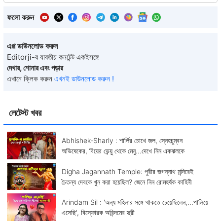
ফলো করুন
এপ্প ডাউনলোড করুন
Editorji-র যাবতীয় কনটেন্ট একইসঙ্গে
দেখার, শোনার এবং পড়ার
এখানে ক্লিক করুন
এখনই ডাউনলোড করুন !
লেটেস্ট খবর
Abhishek-Sharly : শার্লির চোখে জল, স্নেহচুম্বন
অভিষেকের, বিয়ের ভেন্য়ু থেকে মেনু...দেখে নিন একঝলকে
Digha Jagannath Temple: পুরীর জগন্নাথ মন্দিরেই
চৈতন্য দেবকে খুন করা হয়েছিল? জেনে নিন রোমহর্ষক কাহিনী
Arindam Sil : 'অন্য মহিলার সঙ্গে থাকতে চেয়েছিলেন,...পালিয়ে
এসেছি', বিস্ফোরক অরিন্দমের স্ত্রী