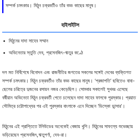
সম্পর্ক চমৎকার। মিঠুন চক্রবর্তীও তাঁর বড্ড কাছের মানুষ।
হাইলাইটস
মিঠুনের দাদা সাহেব সম্মান
অভিনেতার স্তুতি দেব, প্রসেনজিৎ-ঋতুর কণ্ঠে
দল মত নির্বিশেষে বিনোদন এবং রাজনীতির জগতের সকলের সঙ্গেই দেবের ব্যক্তিগত
সম্পর্ক চমৎকার। মিঠুন চক্রবর্তীও তাঁর বড্ড কাছের মানুষ। ‘প্রজাপতি’ ছবিতেও বাবা-
ছেলের চরিত্রে দুজনের রসায়ন নজর কেড়েছিল। সোমবার সকালেই সুখবর এসেছে
বর্ষীয়ান অভিনেতা মিঠুন চক্রবর্তী পেতে চলেছেন দাদা সাহেব ফালকে পুরস্কার। প্রয়াত
সৌমিত্র চট্টোপাধ্যের পর এই পুরস্কার বাংলাকে এনে দিচ্ছেন ‘ডিস্কো ডান্সার’।
মিঠুনের এই প্রাপ্তিতে টলিউডের অনেকেই বেজায় খুশি। মিঠুনের সাফল্যে শুভেচ্ছায়
ভড়িয়েছেন প্রসেনজিৎ,ঋতুপর্ণা, দেব-রা।