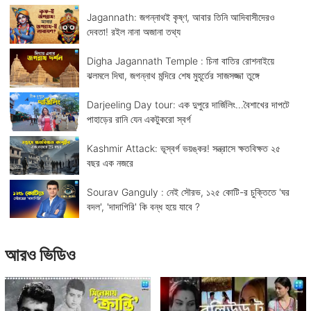
Jagannath: জগন্নাথই কৃষ্ণ, আবার তিনি আদিবাসীদেরও
দেবতা! রইল নানা অজানা তথ্য
Digha Jagannath Temple : চিনা বাতির রোশনাইয়ে
ঝলমলে দিঘা, জগন্নাথ মন্দিরে শেষ মুহূর্তের সাজসজ্জা তুঙ্গে
Darjeeling Day tour: এক দুপুরে দার্জিলিং...বৈশাখের দাপটে
পাহাড়ের রানি যেন একটুকরো স্বর্গ
Kashmir Attack: ভূস্বর্গ ভয়ঙ্কর! সন্ত্রাসে ক্ষতবিক্ষত ২৫
বছর এক নজরে
Sourav Ganguly : নেই সৌরভ, ১২৫ কোটি-র চুক্তিতে 'ঘর
বদল', 'দাদাগিরি' কি বন্ধ হয়ে যাবে ?
আরও ভিডিও