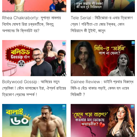
Rhea Chakraborty: সুশান্ত মামলায়
Tele Serial : মিঠিঝোরা-য় এবার ত্রিকোণ
নির্দোষ ঘোষণা রিয়া চক্রবর্তীকে, কিন্তু
প্রেম ! পরিণীতা-তে জোর টক্কর, কোন
অপমানের কি ক্লিনচিট হয়?
সিরিয়ালে কী টুইস্ট, জানুন
Bollywood Gossip : আমিরের নতুন
Dainee Review : ডাইনি প্রথার বিরুদ্ধে
প্রেমিকা ! কেঁদে ভাসাচ্ছেন ইরা, ঐশ্বর্য রাইয়ের
মিমি-র বেঁচে থাকার লড়াই, কেমন হল ওয়েব
ত্রিকোণ প্রেমের সম্পর্ক !
সিরিজটি ?