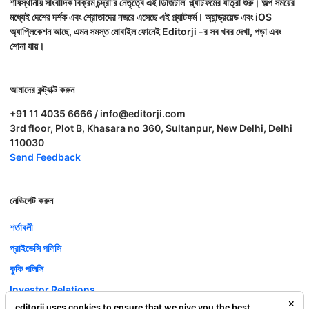
শীর্ষস্থানীয় সাংবাদিক বিক্রম চন্দ্রা'র নেতৃত্বে এই ডিজিটাল প্ল্যাটফর্মের যাত্রা শুরু। অল্প সময়ের
মধ্যেই দেশের দর্শক এবং শ্রোতাদের নজরে এসেছে এই প্ল্যাটফর্ম। অ্যান্ড্রয়েড এবং iOS
অ্যাপ্লিকেশন আছে, এমন সমস্ত মোবাইল ফোনেই Editorji -র সব খবর দেখা, পড়া এবং
শোনা যায়।
আমাদের কন্ট্যাক্ট করুন
+91 11 4035 6666 / info@editorji.com
3rd floor, Plot B, Khasara no 360, Sultanpur, New Delhi, Delhi
110030
Send Feedback
নেভিগেট করুন
শর্তাবলী
প্রাইভেসি পলিসি
কুকি পলিসি
Investor Relations
editorji uses cookies to ensure that we give you the best