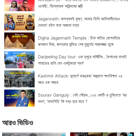
এসেছি', বিস্ফোরক অরিন্দমের স্ত্রী
Jagannath: জগন্নাথই কৃষ্ণ, আবার তিনি আদিবাসীদেরও
দেবতা! রইল নানা অজানা তথ্য
Digha Jagannath Temple : চিনা বাতির রোশনাইয়ে
ঝলমলে দিঘা, জগন্নাথ মন্দিরে শেষ মুহূর্তের সাজসজ্জা তুঙ্গে
Darjeeling Day tour: এক দুপুরে দার্জিলিং...বৈশাখের দাপটে
পাহাড়ের রানি যেন একটুকরো স্বর্গ
Kashmir Attack: ভূস্বর্গ ভয়ঙ্কর! সন্ত্রাসে ক্ষতবিক্ষত ২৫
বছর এক নজরে
Sourav Ganguly : নেই সৌরভ, ১২৫ কোটি-র চুক্তিতে 'ঘর
বদল', 'দাদাগিরি' কি বন্ধ হয়ে যাবে ?
আরও ভিডিও