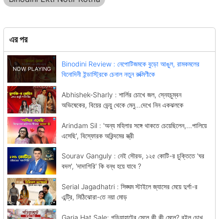
এর পর
Binodini Review : নেপোটিজমকে বুড়ো আঙুল, রামকমলের
বিনোদিনী ইন্ডাস্ট্রিকে চেনাল নতুন রুক্মিণীকে
Abhishek-Sharly : শার্লির চোখে জল, স্নেহচুম্বন
অভিষেকের, বিয়ের ভেন্য়ু থেকে মেনু...দেখে নিন একঝলকে
Arindam Sil : 'অন্য মহিলার সঙ্গে থাকতে চেয়েছিলেন,...পালিয়ে
এসেছি', বিস্ফোরক অরিন্দমের স্ত্রী
Sourav Ganguly : নেই সৌরভ, ১২৫ কোটি-র চুক্তিতে 'ঘর
বদল', 'দাদাগিরি' কি বন্ধ হয়ে যাবে ?
Serial Jagadhatri : সিঙ্ঘম স্টাইলে জ্যাসের মেয়ে দুর্গা-র
এন্ট্রি, মিঠিঝোরা-তে নয়া মোড়
Garia Hat Sale: গড়িয়াহাটের সেলে কী কী মেলে? রইল চোখ