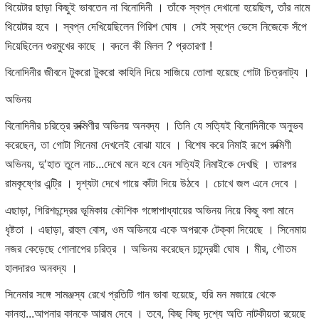
থিয়েটার ছাড়া কিছুই ভাবতেন না বিনোদিনী । তাঁকে স্বপ্ন দেখানো হয়েছিল, তাঁর নামে
থিয়েটার হবে । স্বপ্ন দেখিয়েছিলেন গিরিশ ঘোষ । সেই স্বপ্নে ভেসে নিজেকে সঁপে
দিয়েছিলেন গুরমুখের কাছে । বদলে কী মিলল ? প্রতারণা !
বিনোদিনীর জীবনে টুকরো টুকরো কাহিনি দিয়ে সাজিয়ে তোলা হয়েছে গোটা চিত্রনাট্য ।
অভিনয়
বিনোদিনীর চরিত্রে রুক্মিণীর অভিনয় অনবদ্য । তিনি যে সত্যিই বিনোদিনীকে অনুভব
করেছেন, তা গোটা সিনেমা দেখলেই বোঝা যাবে । বিশেষ করে নিমাই রূপে রুক্মিণী
অভিনয়, দু'হাত তুলে নাচ...দেখে মনে হবে যেন সত্যিই নিমাইকে দেখছি । তারপর
রামকৃষ্ণের এন্ট্রি । দৃশ্যটা দেখে গায়ে কাঁটা দিয়ে উঠবে । চোখে জল এনে দেবে ।
এছাড়া, গিরিশচন্দ্রের ভূমিকায় কৌশিক গঙ্গোপাধ্যায়ের অভিনয় নিয়ে কিছু বলা মানে
ধৃষ্টতা । এছাড়া, রাহুল বোস, ওম অভিনয়ে একে অপরকে টেক্কা দিয়েছে । সিনেমায়
নজর কেড়েছে গোলাপের চরিত্র । অভিনয় করেছেন চান্দ্রেয়ী ঘোষ । মীর, গৌতম
হালদারও অনবদ্য ।
সিনেমার সঙ্গে সামঞ্জস্য রেখে প্রতিটি গান ভাবা হয়েছে, হরি মন মজায়ে থেকে
কানহা...আপনার কানকে আরাম দেবে । তবে, কিছু কিছু দৃশ্যে অতি নাটকীয়তা রয়েছে