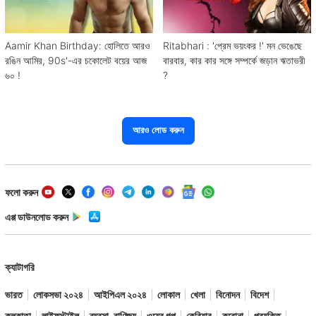
Aamir Khan Birthday: হোলিতে আরও
Ritabhari : 'প্রেম ভয়ংকর !' মন ভেঙেছে
রঙিন আমির, 90s'-এর চকোলেট বয়ের আজ
বারবার, কার কার সঙ্গে সম্পর্কে জড়ান ঋতাভরী
৬০ !
?
আরও লোড করুন
ফলো করুন
এপ্প ডাউনলোড করুন
ক্যাটাগরি
ভারত
লোকসভা ২০২৪
আইপিএল ২০২৪
লোকাল
খেলা
বিনোদন
বিদেশ
কলকাতা
লাইফস্টাইল
ব্যবসা-বাণিজ্য
ওয়েব গল্প
কেরিয়ার
করোনা
প্রযুক্তি