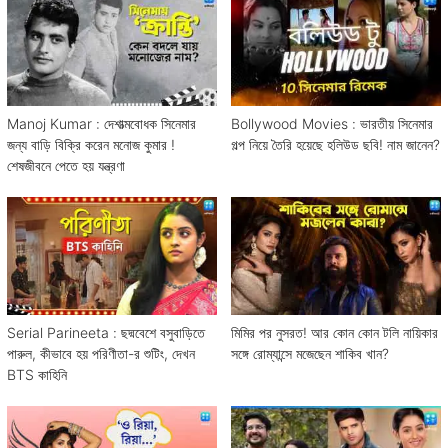
Manoj Kumar : দেশাত্মবোধক সিনেমার
Bollywood Movies : ভারতীয় সিনেমার
জন্য বাড়ি বিক্রি করেন মনোজ কুমার !
গল্প নিয়ে তৈরি হয়েছে হলিউড ছবি! নাম জানেন?
শেষজীবনে পেতে হয় যন্ত্রণা
Serial Parineeta : ছদ্মবেশে বসুবাড়িতে
মিমির পর নুসরত! আর কোন কোন টলি নায়িকার
পারুল, কীভাবে হয় পরিণীতা-র শুটিং, দেখন
সঙ্গে রোম্যান্সে মজেছেন শাকিব খান?
BTS কাহিনি