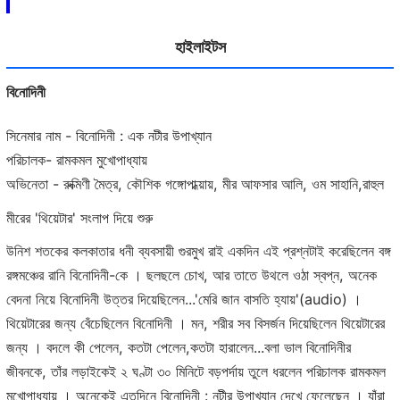
হাইলাইটস
বিনোদিনী
সিনেমার নাম - বিনোদিনী : এক নটীর উপাখ্যান
পরিচালক- রামকমল মুখোপাধ্যায়
অভিনেতা - রুক্মিণী মৈত্র, কৌশিক গঙ্গোপাধ্য়ায়, মীর আফসার আলি, ওম সাহানি,রাহুল
মীরের 'থিয়েটার' সংলাপ দিয়ে শুরু
উনিশ শতকের কলকাতার ধনী ব্যবসায়ী গুরমুখ রাই একদিন এই প্রশ্নটাই করেছিলেন বঙ্গ
রঙ্গমঞ্চের রানি বিনোদিনী-কে । ছলছলে চোখ, আর তাতে উথলে ওঠা স্বপ্ন, অনেক
বেদনা নিয়ে বিনোদিনী উত্তর দিয়েছিলেন...'মেরি জান বাসতি হ্যায়'(audio) ।
থিয়েটারের জন্য বেঁচেছিলেন বিনোদিনী । মন, শরীর সব বিসর্জন দিয়েছিলেন থিয়েটারের
জন্য । বদলে কী পেলেন, কতটা পেলেন,কতটা হারালেন...বলা ভাল বিনোদিনীর
জীবনকে, তাঁর লড়াইকেই ২ ঘণ্টা ৩০ মিনিটে বড়পর্দায় তুলে ধরলেন পরিচালক রামকমল
মুখোপাধ্যায় । অনেকেই এতদিনে বিনোদিনী : নটীর উপাখ্যান দেখে ফেলেছেন । যাঁরা