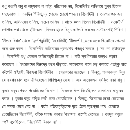
শুধু বাঙালি বাবু বা নাট্যকার বা নাট্য পরিচালক নয়, বিনোদিনীর অভিনয়ে মুগ্ধ ছিলেন
সাহেবরাও । একদিন গিরিশচন্দ্র ঘোষের চোখে পড়লেন বিনোদিনী । তারপর শুরু হল
তালিম, অভিনয়ের তালিম, নাচের তালিম । হাতে কলম নিলেন বিনোদিনী । ওয়েস্টার্ন
পোশাক পরা থেকে হাঁটা-চলা...নিজের হাতে বিনু-কে তৈরি করলেন মাস্টারমশাই গিরিশ ।
‘সীতার বিবাহ’ থেকে ‘দুর্গেশনন্দিনী’, ‘সরোজিনী’, ‘নীলদর্পণ...একে একে থিয়েটারে মঞ্চস্থ
হতে শুরু করল । বিনোদিনীর অভিনয়ের প্রশংসায় পঞ্চমুখ সকলে । সব শো হাউজফুল
। বিনোদিনী শুধু একজন অভিনেত্রী ছিলেন না । নারী স্বাধীনতার জন্যও লড়াই
করেছেন । ইংরেজদের বিরুদ্ধে রুখে দাঁড়াতে, সাহেবদের গালে চড় কষাতে এতটুকু হাত
কাঁপেনি মহিয়ষী, বীরাঙ্গনা বিনোদিনীর । গ্রেফতার হয়েছেন । কিন্তু, মানসকন্যা বিনুর
যে বারবার ঢাল হয়ে দাঁড়িয়েছেন গিরিশচন্দ্র ঘোষ । আর আরেকজন ব্যক্তি রাঙা বাবু ।
কুমার বাবুর প্রেমে পড়েছিলেন বিনোদ । নিজেকে সঁপে দিয়েছিলেন ভালবাসার মানুষের
কাছে । কুমার বাবুর বাড়ির লক্ষ্মী হতে চেয়েছিলেন । কিন্তু, বিনোদের মতো মেয়েদের
যে সমাজ মেনে নেয় না । যতই পতিতাবৃত্তিকে দূরে ঠেলে স্বপ্নের পথে এগোতে
চেয়েছিলেন বিনোদিনী, তাঁকে সমাজ বারবার 'বারাঙ্গনা' রূপেই দেখেছে । গুরমুখ বাবুকে
স্পষ্ট বলেছিলেন, 'বিনোদিনী বিকাও না' ।