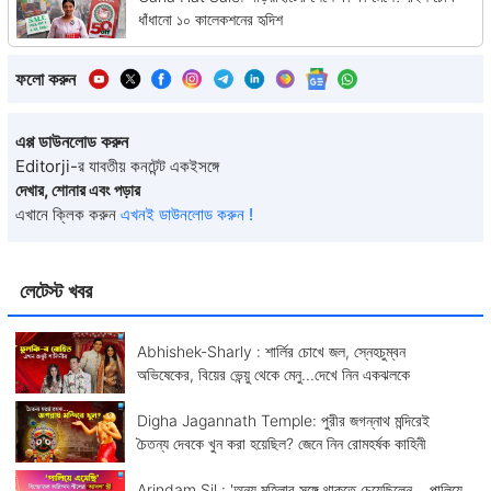
ধাঁধানো ১০ কালেকশনের হৃদিশ
ফলো করুন
এপ্প ডাউনলোড করুন
Editorji-র যাবতীয় কনটেন্ট একইসঙ্গে
দেখার, শোনার এবং পড়ার
এখানে ক্লিক করুন
এখনই ডাউনলোড করুন !
লেটেস্ট খবর
Abhishek-Sharly : শার্লির চোখে জল, স্নেহচুম্বন
অভিষেকের, বিয়ের ভেন্য়ু থেকে মেনু...দেখে নিন একঝলকে
Digha Jagannath Temple: পুরীর জগন্নাথ মন্দিরেই
চৈতন্য দেবকে খুন করা হয়েছিল? জেনে নিন রোমহর্ষক কাহিনী
Arindam Sil : 'অন্য মহিলার সঙ্গে থাকতে চেয়েছিলেন,...পালিয়ে