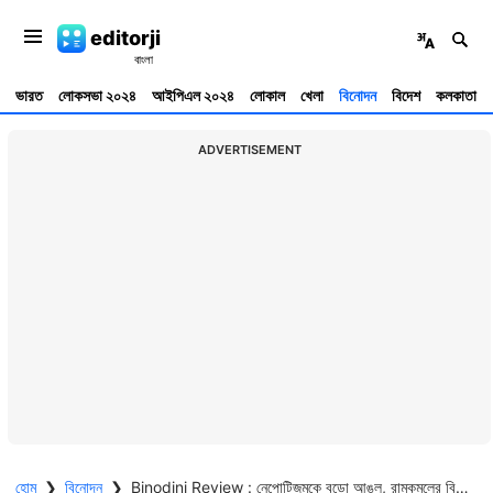
editorji
ভারত
লোকসভা ২০২৪
আইপিএল ২০২৪
লোকাল
খেলা
বিনোদন
বিদেশ
কলকাতা
ADVERTISEMENT
হোম
❯
বিনোদন
❯
Binodini Review : নেপোটিজমকে বুড়ো আঙুল, রামকমলের বিনোদিনী ইন্ডাস্ট্রিকে চেনাল নতুন রুক্মিণীকে