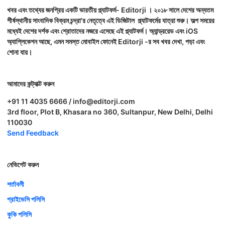
খবর এবং তথ্যের জনপ্রিয় একটি ভারতীয় প্ল্যাটফর্ম- Editorji । ২০১৮ সালে দেশের অন্যতম
শীর্ষস্থানীয় সাংবাদিক বিক্রম চন্দ্রা'র নেতৃত্বে এই ডিজিটাল প্ল্যাটফর্মের যাত্রা শুরু। অল্প সময়ের
মধ্যেই দেশের দর্শক এবং শ্রোতাদের নজরে এসেছে এই প্ল্যাটফর্ম। অ্যান্ড্রয়েড এবং iOS
অ্যাপ্লিকেশন আছে, এমন সমস্ত মোবাইল ফোনেই Editorji -র সব খবর দেখা, পড়া এবং
শোনা যায়।
আমাদের কন্ট্যাক্ট করুন
+91 11 4035 6666 / info@editorji.com
3rd floor, Plot B, Khasara no 360, Sultanpur, New Delhi, Delhi
110030
Send Feedback
নেভিগেট করুন
শর্তাবলী
প্রাইভেসি পলিসি
কুকি পলিসি