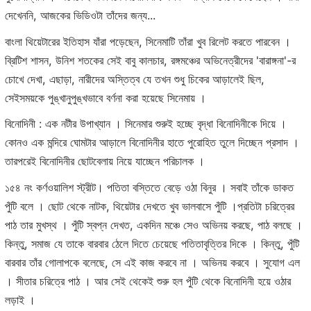
দেখেননি, আজকের ভিডিওটা তাঁদের জন্য...
বাংলা থিয়েটারের ইতিহাস যাঁরা পড়েছেন, সিনেমাটি তাঁরা খুব রিলেট করতে পারবেন ।
ব্রিটিশ শাসন, উনিশ শতকের সেই বাবু কালচার, রঙ্গমঞ্চের অভিনেত্রীদের 'বারাঙ্গনা'-র
চোখে দেখা, এছাড়া, নারীদের অস্তিত্ব যে তখন শুধু চিকের আড়ালেই ছিল,
সেইসময়কে পুঙ্খানুপুঙ্খভাবে বর্ণনা করা হয়েছে সিনেমায় ।
বিনোদিনী : এক নটীর উপাখ্যান । সিনেমার শুরুই হচ্ছে বৃদ্ধা বিনোদিনীকে দিয়ে ।
কোনও এক মন্দিরে ঘোমটার আড়ালে বিনোদিনীর হাতে পুরোহিত তুলে দিচ্ছেন প্রসাদ ।
তারপরেই বিনোদিনীর ছোটবেলায় নিয়ে যাচ্ছেন পরিচালক ।
১৫৪ নং কর্ণওয়ালিশ স্ট্রীট। পতিতা বস্তিতে বেড়ে ওঠা বিনুর । সবাই তাঁকে ডাকত
পুঁটি বলে । ছোট থেকে নাটক, থিয়েটার দেখতে খুব ভালবাসে পুঁটি ।প্রতিটা চরিত্রের
পাঠ তার মুখস্থ । পুঁটি স্বপ্ন দেখত, একদিন মঞ্চে সেও অভিনয় করছে, পাঠ বলছে ।
কিন্তু, সমাজ যে তাকে বারবার ঠেলে দিতে চেয়েছে পতিতাবৃত্তির দিকে । কিন্তু, পুঁটি
বারবার তাঁর গোলাপকে বলেছে, সে এই কাজ করবে না । অভিনয় করবে । সুযোগ এল
। সীতার চরিত্রে পাঠ । আর সেই থেকেই শুরু হল পুঁটি থেকে বিনোদিনী হয়ে ওঠার
লড়াই ।