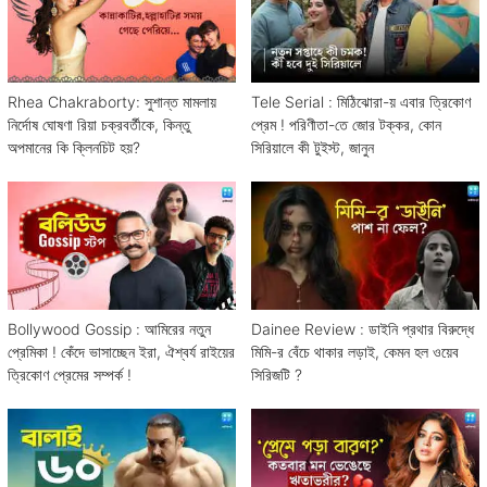
Rhea Chakraborty: সুশান্ত মামলায়
Tele Serial : মিঠিঝোরা-য় এবার ত্রিকোণ
নির্দোষ ঘোষণা রিয়া চক্রবর্তীকে, কিন্তু
প্রেম ! পরিণীতা-তে জোর টক্কর, কোন
অপমানের কি ক্লিনচিট হয়?
সিরিয়ালে কী টুইস্ট, জানুন
Bollywood Gossip : আমিরের নতুন
Dainee Review : ডাইনি প্রথার বিরুদ্ধে
প্রেমিকা ! কেঁদে ভাসাচ্ছেন ইরা, ঐশ্বর্য রাইয়ের
মিমি-র বেঁচে থাকার লড়াই, কেমন হল ওয়েব
ত্রিকোণ প্রেমের সম্পর্ক !
সিরিজটি ?