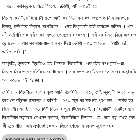
। তবে, সবকিছুকে ছাপিয়ে গিয়েছে, রুক্মিণী, এটা বলতেই হয় ।
সিনেমা রুক্মিণীকে বিনোদিনী রূপে কাস্ট করা নিয়ে কম কথা শুনতে হয়নি রামকমলকে ।
কিন্তু, রুক্মিণীতে বিশ্বাস রেখেছিলেন । সেই বিশ্বাসেই জয়ী হয়েছেন নায়িকা । এক
নটী সর্বোপরি এক নারীর কথা বলতে পেরেছেন রামকমল । নারী স্বাধীনতা নিয়ে আওয়াজ
তুলেছেন । আর সব সমালোচনার জবাব দিয়ে রুক্মিণী বলতে পেরেছেন, 'আমি নারী,
আমিও পারি ।'
সম্প্রতি, মুম্বইয়ে স্ক্রিনিংও হয়ে গিয়েছে 'বিনোদিনী : এক নটীর উপাখ্যান'-এর ।
সিনেমা নিয়ে ভাল প্রতিক্রিয়াও পাচ্ছেন । এক সপ্তাহের হিসেবে ৬০ লাখের কাছাকাছি
আয় করেছে এই সিনেমা ।
সেদিন, বি থিয়েটারের স্বপ্ন পূরণ হয়নি বিনোদিনীর । তবে, সেই স্বপ্নটা হয়তো নতুন
করে দেখেছিলেন রামকমল ও রুক্মিণী । ১৪১ বছর পর স্বপ্নটা পূরণ হল । সার্থক হল
বিনোদিনীর লড়াই । বিনোদিনী সিনেমার পুরো টিমের লড়াই । বিনোদিনী থিয়েটারে বসে
বিনোদিনীর লড়াইকে দেখলেন দর্শকরা, বিনোদিনীকে চিনলেন, এর থেকে বড় পাওয়া আর
কী হতে পারে, আর এখানেই কোথাও জিতে গেলেন রামকমল মুখোপাধ্যায় ।
Binodini Ekti Notir Kotha