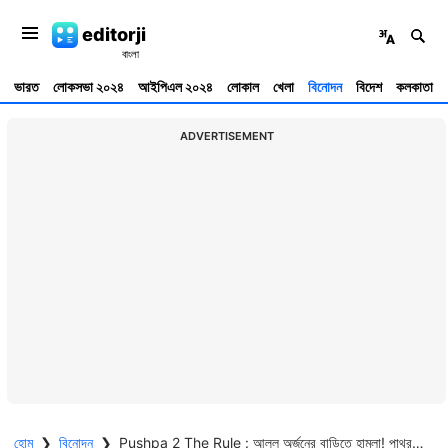
editorji
ভারত
লোকসভা ২০২৪
আইপিএল ২০২৪
লোকাল
খেলা
বিনোদন
বিদেশ
কলকাতা
ADVERTISEMENT
হোম
❯
বিনোদন
❯
Pushpa 2 The Rule : আল্লু অর্জুনের বাড়িতে হামলা! পাথর ছুঁড়ল উন্মত্ত জনতা, ঘরছাড়া অভিনেতার ছেলে-মেয়ে