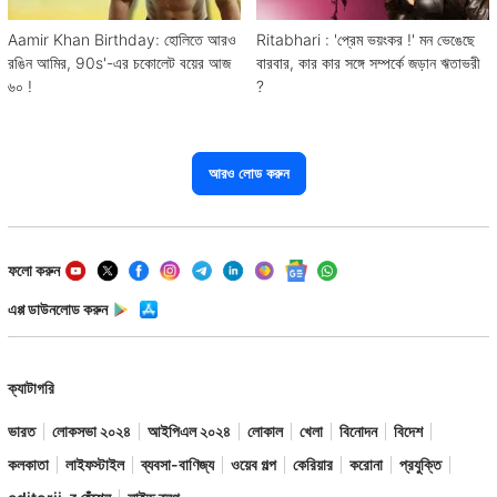
Aamir Khan Birthday: হোলিতে আরও
Ritabhari : 'প্রেম ভয়ংকর !' মন ভেঙেছে
রঙিন আমির, 90s'-এর চকোলেট বয়ের আজ
বারবার, কার কার সঙ্গে সম্পর্কে জড়ান ঋতাভরী
৬০ !
?
আরও লোড করুন
ফলো করুন
এপ্প ডাউনলোড করুন
ক্যাটাগরি
ভারত
লোকসভা ২০২৪
আইপিএল ২০২৪
লোকাল
খেলা
বিনোদন
বিদেশ
কলকাতা
লাইফস্টাইল
ব্যবসা-বাণিজ্য
ওয়েব গল্প
কেরিয়ার
করোনা
প্রযুক্তি