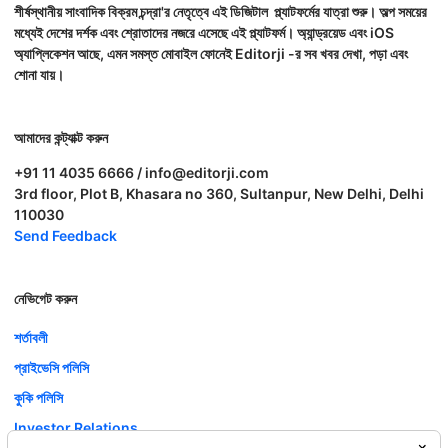
শীর্ষস্থানীয় সাংবাদিক বিক্রম চন্দ্রা'র নেতৃত্বে এই ডিজিটাল প্ল্যাটফর্মের যাত্রা শুরু। অল্প সময়ের
মধ্যেই দেশের দর্শক এবং শ্রোতাদের নজরে এসেছে এই প্ল্যাটফর্ম। অ্যান্ড্রয়েড এবং iOS
অ্যাপ্লিকেশন আছে, এমন সমস্ত মোবাইল ফোনেই Editorji -র সব খবর দেখা, পড়া এবং
শোনা যায়।
আমাদের কন্ট্যাক্ট করুন
+91 11 4035 6666 / info@editorji.com
3rd floor, Plot B, Khasara no 360, Sultanpur, New Delhi, Delhi
110030
Send Feedback
নেভিগেট করুন
শর্তাবলী
প্রাইভেসি পলিসি
কুকি পলিসি
Investor Relations