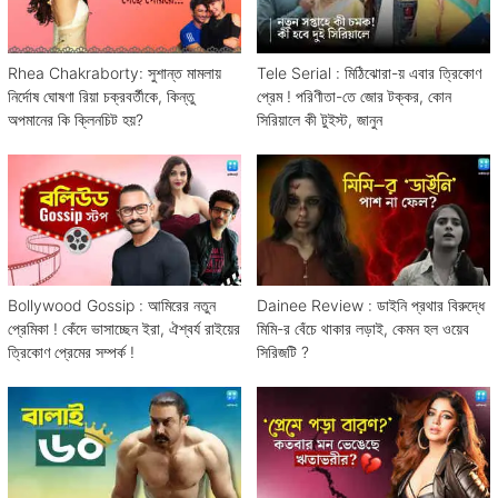
Rhea Chakraborty: সুশান্ত মামলায়
Tele Serial : মিঠিঝোরা-য় এবার ত্রিকোণ
নির্দোষ ঘোষণা রিয়া চক্রবর্তীকে, কিন্তু
প্রেম ! পরিণীতা-তে জোর টক্কর, কোন
অপমানের কি ক্লিনচিট হয়?
সিরিয়ালে কী টুইস্ট, জানুন
Bollywood Gossip : আমিরের নতুন
Dainee Review : ডাইনি প্রথার বিরুদ্ধে
প্রেমিকা ! কেঁদে ভাসাচ্ছেন ইরা, ঐশ্বর্য রাইয়ের
মিমি-র বেঁচে থাকার লড়াই, কেমন হল ওয়েব
ত্রিকোণ প্রেমের সম্পর্ক !
সিরিজটি ?