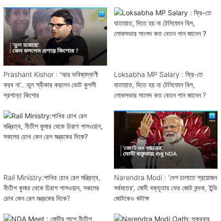
Prashant Kishor : 'আর ভবিষ্যদ্বাণী
Loksabha MP Salary : ফ্রি-তে
করব না'...ভুল স্বীকার করলেন ভোট কুশলী
যাতায়াত, দিতে হয় না টেলিফোন বিল,
প্রশান্ত কিশোর
লোকসভার সাংসদ কত বেতন পান জানেন ?
Rail Ministry:পাখির চোখ রেল মন্ত্রিত্ব,
Narendra Modi : 'দেশ চালাতে প্রয়োজন
নীতীশ কুমার থেকে চিরাগ পাসওয়ান, সকলের
সর্বমতের', মোদী বক্তৃতায় ফের জোট বন্দনা, ইন্ডি
চোখ কেন রেল মন্ত্রকের দিকে?
জোটকেও কটাক্ষ