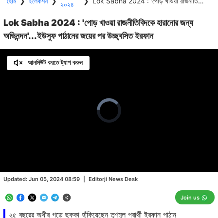
হোম
❯
ইলেকশন
❯
❯
Lok Sabha 2024 : 'পোড় খাওয়া রাজনীতিবিদকে হারানোর জন্য অভিনন্দন'...ইউসুফ পাঠানের জয়ের পর উচ্ছ্বসিত ইরফান
২০২৪
Lok Sabha 2024 : 'পোড় খাওয়া রাজনীতিবিদকে হারানোর জন্য
অভিনন্দন'...ইউসুফ পাঠানের জয়ের পর উচ্ছ্বসিত ইরফান
আনমিউট করতে ট্যাপ করুন
Video
Player
is
loading.
Loaded
:
0.00%
/
Unmute
Updated:
Jun 05, 2024 08:59
|
Editorji News Desk
Join us
২৫ বছরের অধীর গড়ে ছক্কা হাঁকিয়েছেন তৃণমূল প্রার্থী ইরফান পাঠান