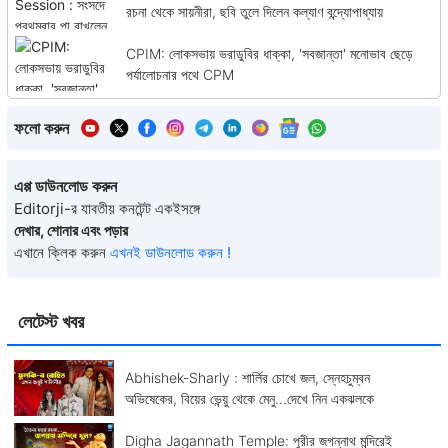
রচনা থেকে সায়নীরা, ছবি তুলে দিলেন কল্যাণ বন্দ্যোপাধ্যায়
CPIM: লোকসভায় ভরাডুবির ধাক্কা, 'সবজান্তা' মনোভাব ছেড়ে
পর্যালোচনার পথে CPM
ফলো করুন
এপ্প ডাউনলোড করুন
Editorji-র যাবতীয় কনটেন্ট একইসঙ্গে
দেখার, শোনার এবং পড়ার
এখানে ক্লিক করুন
এখনই ডাউনলোড করুন !
লেটেস্ট খবর
Abhishek-Sharly : শার্লির চোখে জল, স্নেহচুম্বন
অভিষেকের, বিয়ের ভেন্য়ু থেকে মেনু...দেখে নিন একঝলকে
Digha Jagannath Temple: পুরীর জগন্নাথ মন্দিরেই