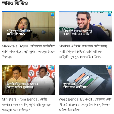
আরও ভিডিও
Maniktala Bypoll: মানিকতলা উপনির্বাচনে
Shahid Afridi: পাক দলের ক্ষতি করছে
প্রার্থী সাধন পান্ডের স্ত্রী সুপ্তি, নবান্নের বৈঠকে
কারা! বিশ্বকাপ মিটলেই বোমা ফাটাবেন
সিদ্ধান্ত
আফ্রিদি, মুখ খুলবেন জামাইকে নিয়েও
Ministers From Bengal: মোদীর
West Bengal By-Poll : লোকসভা ভোট
সরকারের দফতর বণ্টন, প্রতিমন্ত্রী সুকান্ত-
মিটতেই রাজ্যের ৪ কেন্দ্রে উপনির্বাচন, দিনক্ষণ
শান্তনুরা কোন দায়িত্বে?
জানিয়ে দিল কমিশন