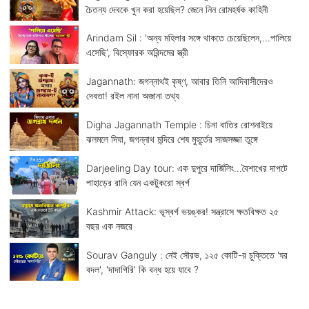
চৈতন্য দেবকে খুন করা হয়েছিল? জেনে নিন রোমহর্ষক কাহিনী
Arindam Sil : 'অন্য মহিলার সঙ্গে থাকতে চেয়েছিলেন,...পালিয়ে
এসেছি', বিস্ফোরক অরিন্দমের স্ত্রী
Jagannath: জগন্নাথই কৃষ্ণ, আবার তিনি আদিবাসীদেরও
দেবতা! রইল নানা অজানা তথ্য
Digha Jagannath Temple : চিনা বাতির রোশনাইয়ে
ঝলমলে দিঘা, জগন্নাথ মন্দিরে শেষ মুহূর্তের সাজসজ্জা তুঙ্গে
Darjeeling Day tour: এক দুপুরে দার্জিলিং...বৈশাখের দাপটে
পাহাড়ের রানি যেন একটুকরো স্বর্গ
Kashmir Attack: ভূস্বর্গ ভয়ঙ্কর! সন্ত্রাসে ক্ষতবিক্ষত ২৫
বছর এক নজরে
Sourav Ganguly : নেই সৌরভ, ১২৫ কোটি-র চুক্তিতে 'ঘর
বদল', 'দাদাগিরি' কি বন্ধ হয়ে যাবে ?