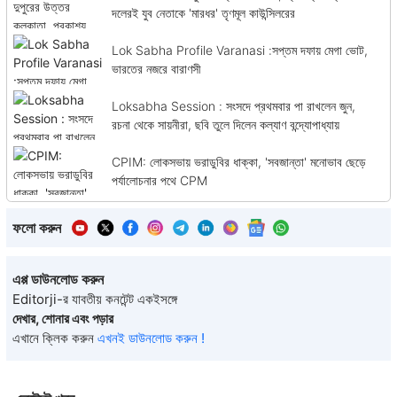
দলেরই যুব নেতাকে 'মারধর' তৃণমূল কাউন্সিলরের
Lok Sabha Profile Varanasi :সপ্তম দফায় মেগা ভোট,
ভারতের নজরে বারাণসী
Loksabha Session : সংসদে প্রথমবার পা রাখলেন জুন,
রচনা থেকে সায়নীরা, ছবি তুলে দিলেন কল্যাণ বন্দ্যোপাধ্যায়
CPIM: লোকসভায় ভরাডুবির ধাক্কা, 'সবজান্তা' মনোভাব ছেড়ে
পর্যালোচনার পথে CPM
ফলো করুন
এপ্প ডাউনলোড করুন
Editorji-র যাবতীয় কনটেন্ট একইসঙ্গে
দেখার, শোনার এবং পড়ার
এখানে ক্লিক করুন
এখনই ডাউনলোড করুন !