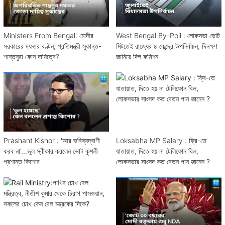
Ministers From Bengal: মোদীর
West Bengal By-Poll : লোকসভা ভোট
সরকারের দফতর বণ্টন, প্রতিমন্ত্রী সুকান্ত-
মিটতেই রাজ্যের ৪ কেন্দ্রে উপনির্বাচন, দিনক্ষণ
শান্তনুরা কোন দায়িত্বে?
জানিয়ে দিল কমিশন
Prashant Kishor : 'আর ভবিষ্যদ্বাণী
Loksabha MP Salary : ফ্রি-তে
করব না'...ভুল স্বীকার করলেন ভোট কুশলী
যাতায়াত, দিতে হয় না টেলিফোন বিল,
প্রশান্ত কিশোর
লোকসভার সাংসদ কত বেতন পান জানেন ?