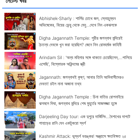
লেটেস্ট খবর
Abhishek-Sharly : শার্লির চোখে জল, স্নেহচুম্বন
অভিষেকের, বিয়ের ভেন্য়ু থেকে মেনু...দেখে নিন একঝলকে
Digha Jagannath Temple: পুরীর জগন্নাথ মন্দিরেই
চৈতন্য দেবকে খুন করা হয়েছিল? জেনে নিন রোমহর্ষক কাহিনী
Arindam Sil : 'অন্য মহিলার সঙ্গে থাকতে চেয়েছিলেন,...পালিয়ে
এসেছি', বিস্ফোরক অরিন্দমের স্ত্রী
Jagannath: জগন্নাথই কৃষ্ণ, আবার তিনি আদিবাসীদেরও
দেবতা! রইল নানা অজানা তথ্য
Digha Jagannath Temple : চিনা বাতির রোশনাইয়ে
ঝলমলে দিঘা, জগন্নাথ মন্দিরে শেষ মুহূর্তের সাজসজ্জা তুঙ্গে
Darjeeling Day tour: এক দুপুরে দার্জিলিং...বৈশাখের দাপটে
পাহাড়ের রানি যেন একটুকরো স্বর্গ
Kashmir Attack: ভূস্বর্গ ভয়ঙ্কর! সন্ত্রাসে ক্ষতবিক্ষত ২৫