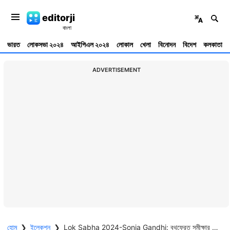
editorji
ভারত
লোকসভা ২০২৪
আইপিএল ২০২৪
লোকাল
খেলা
বিনোদন
বিদেশ
কলকাতা
ADVERTISEMENT
হোম
❯
ইলেকশন
❯
Lok Sabha 2024-Sonia Gandhi: বুথফেরত সমীক্ষার ফল উড়িয়ে অপেক্ষা করার বার্তা সনিয়ার