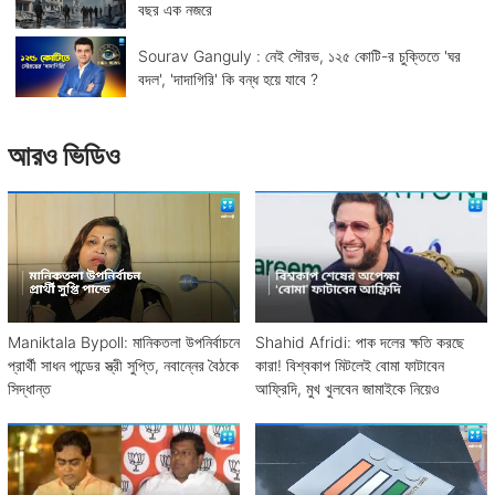
বছর এক নজরে
Sourav Ganguly : নেই সৌরভ, ১২৫ কোটি-র চুক্তিতে 'ঘর
বদল', 'দাদাগিরি' কি বন্ধ হয়ে যাবে ?
আরও ভিডিও
Maniktala Bypoll: মানিকতলা উপনির্বাচনে
Shahid Afridi: পাক দলের ক্ষতি করছে
প্রার্থী সাধন পান্ডের স্ত্রী সুপ্তি, নবান্নের বৈঠকে
কারা! বিশ্বকাপ মিটলেই বোমা ফাটাবেন
সিদ্ধান্ত
আফ্রিদি, মুখ খুলবেন জামাইকে নিয়েও