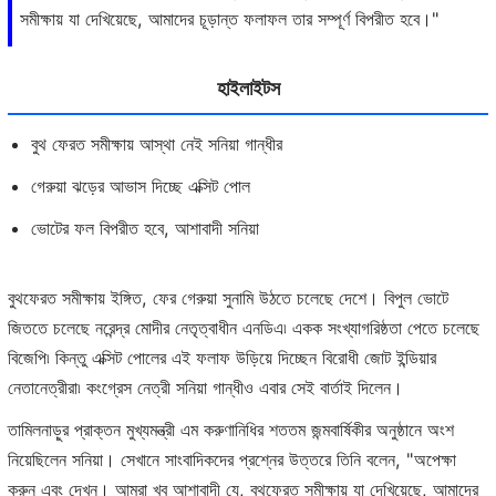
সমীক্ষায় যা দেখিয়েছে, আমাদের চূড়ান্ত ফলাফল তার সম্পূর্ণ বিপরীত হবে।"
হাইলাইটস
বুথ ফেরত সমীক্ষায় আস্থা নেই সনিয়া গান্ধীর
গেরুয়া ঝড়ের আভাস দিচ্ছে এক্সিট পোল
ভোটের ফল বিপরীত হবে, আশাবাদী সনিয়া
বুথফেরত সমীক্ষায় ইঙ্গিত, ফের গেরুয়া সুনামি উঠতে চলেছে দেশে। বিপুল ভোটে
জিততে চলেছে নরেন্দ্র মোদীর নেতৃত্বাধীন এনডিএ৷ একক সংখ্যাগরিষ্ঠতা পেতে চলেছে
বিজেপি৷ কিন্তু এক্সিট পোলের এই ফলাফ উড়িয়ে দিচ্ছেন বিরোধী জোট ইন্ডিয়ার
নেতানেত্রীরা৷ কংগ্রেস নেত্রী সনিয়া গান্ধীও এবার সেই বার্তাই দিলেন।
তামিলনাড়ুর প্রাক্তন মুখ্যমন্ত্রী এম করুণানিধির শততম জন্মবার্ষিকীর অনুষ্ঠানে অংশ
নিয়েছিলেন সনিয়া। সেখানে সাংবাদিকদের প্রশ্নের উত্তরে তিনি বলেন, "অপেক্ষা
করুন এবং দেখুন। আমরা খুব আশাবাদী যে, বুথফেরত সমীক্ষায় যা দেখিয়েছে, আমাদের