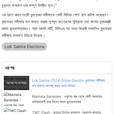
চূড়ান্ত ফলাফল তার সম্পূর্ণ বিপরীত হবে।"
এর আগে রাহুল গান্ধী বুথফেরত সমীক্ষাকে মোদী মিডিয়া পোল’ বলে কটাক্ষ করেছেন।
বুথফেরত সমীক্ষার ফল মানতে নারাজ তৃণমূল কংগ্রেসের সুপ্রিমো তথা বাংলার মুখ্যমন্ত্রী
মমতা বন্দ্যোপাধ্যায়ও। আম আদমি পার্টি, সিপিএম সহ অন্য বিরোধী দলগুলিও বুথফেরত
সমীক্ষার ফলাফল উড়িয়ে দিয়েছে।
LoK Sabha Elections
এর পর
Lok Sabha 2024-Sonia Gandhi: বুথফেরত সমীক্ষার
ফল উড়িয়ে অপেক্ষা করার বার্তা সনিয়ার
Mamata Banerjee : একুশের মঞ্চ থেকে মোদী সরকারের
ভবিষ্যদ্বাণী করে দিলেন মমতা বন্দ্যোপাধ্যায়
TMC Clash : দুপুরের উত্তর কলকাতা, প্রকাশ্য রাস্তায়