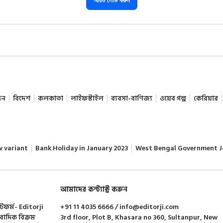
আরও লোড করুন
দন
বিদেশ
কলকাতা
লাইফস্টাইল
ব্যবসা-বাণিজ্য
ওয়েব গল্প
কেরিয়ার
w variant
Bank Holiday in January 2023
West Bengal Government J
আমাদের কন্ট্যাক্ট করুন
াটফর্ম- Editorji
+91 11 4035 6666 / info@editorji.com
ংবাদিক বিক্রম
3rd floor, Plot B, Khasara no 360, Sultanpur, New