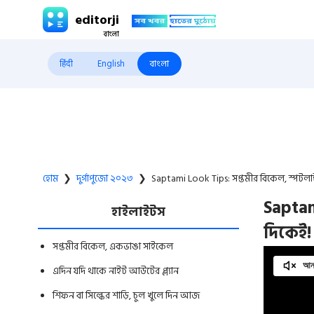
editorji
हिंदी
English
বাংলা
হোম
❯
দুর্গাপুজো ২০২৩
❯
Saptami Look Tips: সপ্তমীর বিকেল, স্পটল
Saptam
হাইলাইটস
দিকেই!
সপ্তমীর বিকেল, একভাঙা সাইকেল
আনম
এদিন যদি থাকে নাইট আউটের প্ল্যান
শিফন বা সিল্কের শাড়ি, চুল খুলে দিন আজ