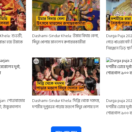
hela: শুভশ্রী,
Dashami-Sindur Khela: উমার বিদায় বেলা,
Durga Puja 202
 রাঙা হয়ে উমাকে
সিঁদুর খেলায় মাতলেন রূপান্তরকামীরা
পেড়ে খাওয়ানোই 
নিরঞ্জনে ভিড় স্থ
rjan: শোভাবাজার
Dashami-Sindur Khela: দিল্লি থেকে দমদম,
Durga puja 202
া, ঠাকুরদালান
দশমীর দুপুরভর পাড়ায় মণ্ডপে সিঁদুর খেলার ঢল
দশমীর ভোরে দুর্গা
শোরগোল ৯০০ বছ