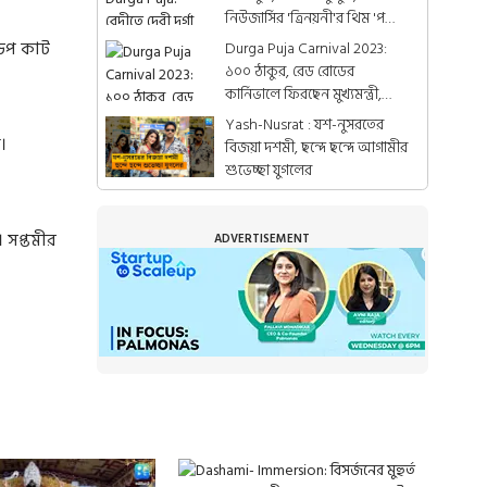
নিউজার্সির 'ত্রিনয়নী'র থিম 'পথের
পাঁচালী'
ডিপ কাট
Durga Puja Carnival 2023:
১০০ ঠাকুর, রেড রোডের
কার্নিভালে ফিরছেন মুখ্যমন্ত্রী,
বদলাচ্ছে মঞ্চের নকশা
Yash-Nusrat : যশ-নুসরতের
।
বিজয়া দশমী, ছন্দে ছন্দে আগামীর
শুভেচ্ছা যুগলের
 সপ্তমীর
ADVERTISEMENT