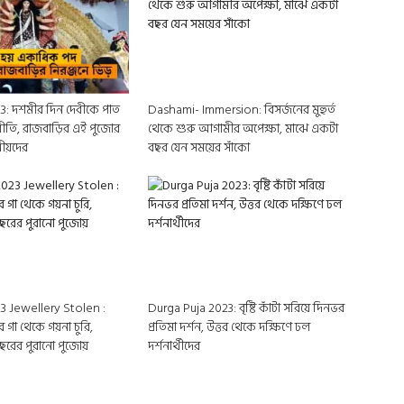
3: দশমীর দিন দেবীকে পাত
Dashami- Immersion: বিসর্জনের মুহুর্ত
রীতি, রাজবাড়ির এই পুজোর
থেকে শুরু আগামীর অপেক্ষা, মাঝে একটা
ানীয়দের
বছর যেন সময়ের সাঁকো
3 Jewellery Stolen :
Durga Puja 2023: বৃষ্টি কাঁটা সরিয়ে দিনভর
র গা থেকে গয়না চুরি,
প্রতিমা দর্শন, উত্তর থেকে দক্ষিণে ঢল
রের পুরানো পুজোয়
দর্শনার্থীদের