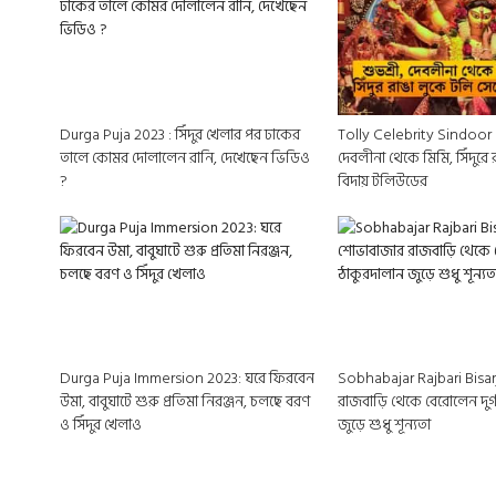
Durga Puja 2023 : সিঁদুর খেলার পর ঢাকের
Tolly Celebrity Sindoor K
তালে কোমর দোলালেন রানি, দেখেছেন ভিডিও
দেবলীনা থেকে মিমি, সিঁদুরে
?
বিদায় টলিউডের
Durga Puja Immersion 2023: ঘরে ফিরবেন
Sobhabajar Rajbari Bisa
উমা, বাবুঘাটে শুরু প্রতিমা নিরঞ্জন, চলছে বরণ
রাজবাড়ি থেকে বেরোলেন দুর্গ
ও সিঁদুর খেলাও
জুড়ে শুধু শূন্যতা