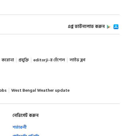
এপ্প ডাউনলোড করুন
করোনা
প্রযুক্তি
editorji-র হেঁশেল
লাইভ ব্লগ
obs
West Bengal Weather update
নেভিগেট করুন
শর্তাবলী