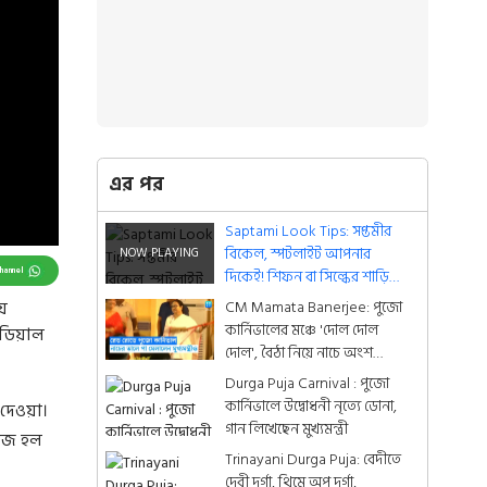
এর পর
Saptami Look Tips: সপ্তমীর
বিকেল, স্পটলাইট আপনার
Channel
দিকেই! শিফন বা সিল্কের শাড়িতে
চুল খুলে দিন আজ
CM Mamata Banerjee: পুজো
য়
কার্নিভালের মঞ্চে 'দোল দোল
ইডিয়াল
দোল', বৈঠা নিয়ে নাচে অংশ
নিলেন মুখ্যমন্ত্রী
Durga Puja Carnival : পুজো
কার্নিভালে উদ্বোধনী নৃত্যে ডোনা,
 দেওয়া।
গান লিখেছেন মুখ্যমন্ত্রী
সাজ হল
Trinayani Durga Puja: বেদীতে
দেবী দুর্গা, থিমে অপু দুর্গা,