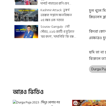
দাপটে পাহাড়ের রানি যেন
একটুকরো স্বর্গ
Kashmir Attack: ভূস্বর্গ
চুল খুলে 
ভয়ঙ্কর! সন্ত্রাসে ক্ষতবিক্ষত
স্লিভলেস ব
২৫ বছর এক নজরে
Sourav Ganguly : নেই
কিংবা কোনও
সৌরভ, ১২৫ কোটি-র চুক্তিতে
'ঘর বদল', 'দাদাগিরি' কি বন্ধ
এক্ষেত্রেও
হয়ে যাবে ?
যদি তা না হ
বিকেলে আপ
Durga Pu
আরও ভিডিও