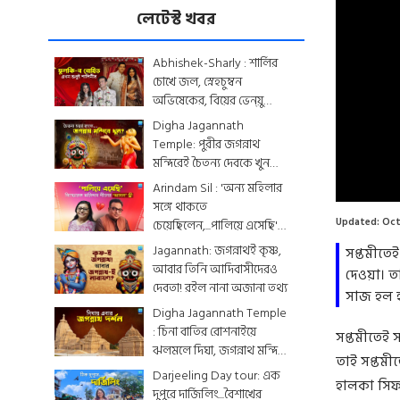
লেটেস্ট খবর
Abhishek-Sharly : শার্লির
চোখে জল, স্নেহচুম্বন
অভিষেকের, বিয়ের ভেন্য়ু
থেকে মেনু...দেখে নিন
Digha Jagannath
একঝলকে
Temple: পুরীর জগন্নাথ
মন্দিরেই চৈতন্য দেবকে খুন
Loaded
:
করা হয়েছিল? জেনে নিন
Arindam Sil : 'অন্য মহিলার
0.00%
রোমহর্ষক কাহিনী
সঙ্গে থাকতে
Updated:
Oct
চেয়েছিলেন,...পালিয়ে এসেছি',
বিস্ফোরক অরিন্দমের স্ত্রী
Jagannath: জগন্নাথই কৃষ্ণ,
সপ্তমীতে
আবার তিনি আদিবাসীদেরও
দেওয়া। ত
দেবতা! রইল নানা অজানা তথ্য
সাজ হল 
Digha Jagannath Temple
: চিনা বাতির রোশনাইয়ে
সপ্তমীতেই 
ঝলমলে দিঘা, জগন্নাথ মন্দিরে
তাই সপ্তম
শেষ মুহূর্তের সাজসজ্জা তুঙ্গে
Darjeeling Day tour: এক
হালকা সিফ
দুপুরে দার্জিলিং...বৈশাখের