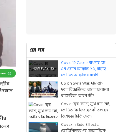
এর পর
Covid 19 Cases: বাংলায় জে
এন ওয়ানে আক্রান্ত ৯৬, বাড়ছে
Channel
কোভিড আক্রান্তের সংখ্যা
US on Syria War: দামাস্কাস
দ্রীয়
দখল বিদ্রোহীদের, হামলা চালালো
 উপরূপে
আমেরিকা! কারণ কী?
Covid: জ্বর, কাশি, মুখে স্বাদ নেই,
কোভিড কি ফিরছে? কী বলছেন
বিশেষজ্ঞ চিকিৎসক?
রীয়
Covaxin Side Effects:
পরূপে
কোভিশিল্ডের পর কোভ্যাক্সিন!