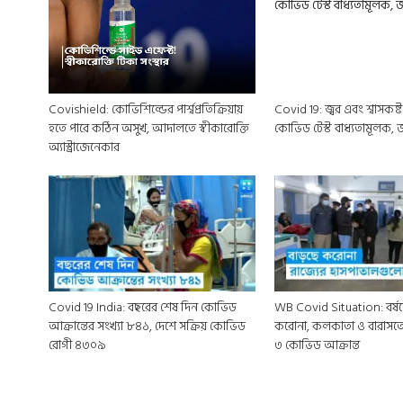
Covishield: কোভিশিল্ডের পার্শ্বপ্রতিক্রিয়ায়
Covid 19: জ্বর এবং শ্বাসকষ
হতে পারে কঠিন অসুখ, আদালতে স্বীকারোক্তি
কোভিড টেস্ট বাধ্যতামূলক, জা
অ্যাস্ট্রাজেনেকার
Covid 19 India: বছরের শেষ দিন কোভিড
WB Covid Situation: বর্ষ
আক্রান্তের সংখ্যা ৮৪১, দেশে সক্রিয় কোভিড
করোনা, কলকাতা ও বারাসতে 
রোগী ৪৩০৯
৩ কোভিড আক্রান্ত