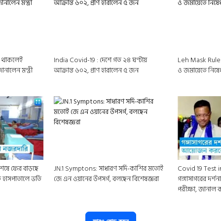
্ট থাকলেই
India Covid-19 : দেশে গত ২৪ ঘণ্টায়
Leh Mask Rule: 
নালেন মন্ত্রী
আক্রান্ত ৬০২, প্রাণ হারালেন ৫ জন
ও জমায়েতে নিষেধাজ
শেষে ফের বাড়ছে
JN.1 Symptons: সাধারণ সর্দি-কাশির মতোই
Covid 19 Test 
হাসপাতালে ভর্তি
জে এন ওয়ানের উপসর্গ, বলছেন বিশেষজ্ঞরা
গঙ্গাসাগরের দর্শন
পরীক্ষা, জানাল