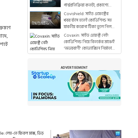
পার্শ্বপ্রতিক্রিয়া কতটা, প্রকাশ্যে
জার্নালের রিপোর্ট
Covishield: সাইড এফেক্টের
খবর ফাঁস হতেই কোভিশিল্ড সহ
যাবতীয় করোনা টিকা তুলে নিল
ক্রমণে
অ্যাস্ট্রোজেনেকা
Covaxin: সাইড এফেক্ট নেই!
াদে,
কোভিশিল্ড নিয়ে বিতর্কের মাঝেই
শ্যই
'অভয়বাণী' কোভ্যাক্সিন নির্মাতা
সংস্থার
ADVERTISEMENT