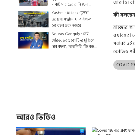
আক্রান্ত। 
দাপটে পাহাড়ের রানি যেন
একটুকরো স্বর্গ
Kashmir Attack: ভূস্বর্গ
কী বলছেন
ভয়ঙ্কর! সন্ত্রাসে ক্ষতবিক্ষত
২৫ বছর এক নজরে
রাজ্যের স্
Sourav Ganguly : নেই
ভয়াবহতা নে
সৌরভ, ১২৫ কোটি-র চুক্তিতে
সবারই এই ক
'ঘর বদল', 'দাদাগিরি' কি বন্ধ
কোভিড পরীক
হয়ে যাবে ?
COVID 1
আরও ভিডিও