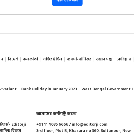
আরও লোড করুন
দন
বিদেশ
কলকাতা
লাইফস্টাইল
ব্যবসা-বাণিজ্য
ওয়েব গল্প
কেরিয়ার
w variant
Bank Holiday in January 2023
West Bengal Government J
আমাদের কন্ট্যাক্ট করুন
াটফর্ম- Editorji
+91 11 4035 6666 / info@editorji.com
ংবাদিক বিক্রম
3rd floor, Plot B, Khasara no 360, Sultanpur, New