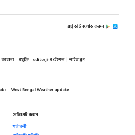
এপ্প ডাউনলোড করুন
করোনা
প্রযুক্তি
editorji-র হেঁশেল
লাইভ ব্লগ
obs
West Bengal Weather update
নেভিগেট করুন
শর্তাবলী