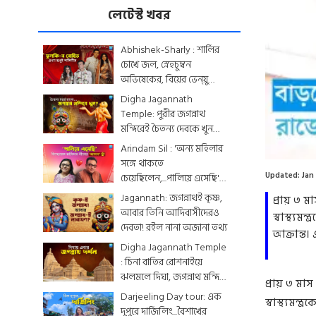
লেটেস্ট খবর
Abhishek-Sharly : শার্লির
চোখে জল, স্নেহচুম্বন
অভিষেকের, বিয়ের ভেন্য়ু
থেকে মেনু...দেখে নিন
Digha Jagannath
একঝলকে
Temple: পুরীর জগন্নাথ
মন্দিরেই চৈতন্য দেবকে খুন
Loaded
:
করা হয়েছিল? জেনে নিন
Arindam Sil : 'অন্য মহিলার
0.00%
রোমহর্ষক কাহিনী
সঙ্গে থাকতে
Updated:
Jan
চেয়েছিলেন,...পালিয়ে এসেছি',
বিস্ফোরক অরিন্দমের স্ত্রী
Jagannath: জগন্নাথই কৃষ্ণ,
প্রায় ৩ 
আবার তিনি আদিবাসীদেরও
স্বাস্থ্য
দেবতা! রইল নানা অজানা তথ্য
আক্রান্ত।
Digha Jagannath Temple
: চিনা বাতির রোশনাইয়ে
ঝলমলে দিঘা, জগন্নাথ মন্দিরে
প্রায় ৩ মা
শেষ মুহূর্তের সাজসজ্জা তুঙ্গে
Darjeeling Day tour: এক
স্বাস্থ্যমন
দুপুরে দার্জিলিং...বৈশাখের