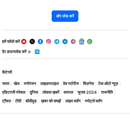
और लोड करें
हमें फॉलो करें
ऐप डाउनलोड करें
कैटेगरी
भारत
खेल
मनोरंजन
लाइफ़स्टाइल
वेब स्टोरीज
बिज़नेस
टेक ऑटो न्यूज़
एडिटरजी स्पेशल
दुनिया
लोकल ख़बरें
वायरल
चुनाव 2024
राजनीति
ट्रैवल
टीवी
बॉलीवुड
ख़बर को समझें
लाइव ब्लॉग
स्पोर्ट्स ब्लॉग