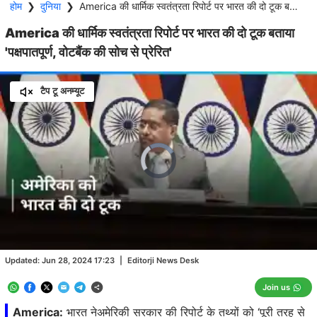
होम
❯
दुनिया
❯
America की धार्मिक स्वतंत्रता रिपोर्ट पर भारत की दो टूक बताया 'पक्षपातपूर्ण, वोटबैंक की सोच से प्रेरित'
America की धार्मिक स्वतंत्रता रिपोर्ट पर भारत की दो टूक बताया
'पक्षपातपूर्ण, वोटबैंक की सोच से प्रेरित'
टैप टू अनम्यूट
Video
Player
is
loading.
Loaded
:
0.00%
/
Unmute
Updated:
Jun 28, 2024 17:23
|
Editorji News Desk
Join us
America:
भारत नेअमेरिकी सरकार की रिपोर्ट के तथ्यों को ‘पूरी तरह से