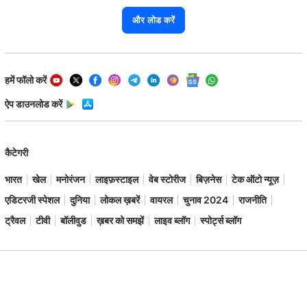
और लोड करें
हमें फॉलो करें
ऐप डाउनलोड करें
कैटेगरी
भारत
खेल
मनोरंजन
लाइफ़स्टाइल
वेब स्टोरीज
बिज़नेस
टेक ऑटो न्यूज़
एडिटरजी स्पेशल
दुनिया
लोकल ख़बरें
वायरल
चुनाव 2024
राजनीति
ट्रैवल
टीवी
बॉलीवुड
ख़बर को समझें
लाइव ब्लॉग
स्पोर्ट्स ब्लॉग