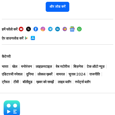
और लोड करें
हमें फॉलो करें
ऐप डाउनलोड करें
कैटेगरी
भारत
खेल
मनोरंजन
लाइफ़स्टाइल
वेब स्टोरीज
बिज़नेस
टेक ऑटो न्यूज़
एडिटरजी स्पेशल
दुनिया
लोकल ख़बरें
वायरल
चुनाव 2024
राजनीति
ट्रैवल
टीवी
बॉलीवुड
ख़बर को समझें
लाइव ब्लॉग
स्पोर्ट्स ब्लॉग