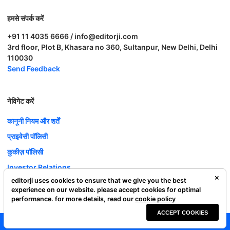
हमसे संपर्क करें
+91 11 4035 6666 / info@editorji.com
3rd floor, Plot B, Khasara no 360, Sultanpur, New Delhi, Delhi
110030
Send Feedback
नेविगेट करें
कानूनी नियम और शर्तें
प्राइवेसी पॉलिसी
कुकीज़ पॉलिसी
Investor Relations
editorji uses cookies to ensure that we give you the best
करियर
experience on our website. please accept cookies for optimal
Complaint Redressal
performance. for more details, read our
cookie policy
ACCEPT COOKIES
Editorji Technologies Pvt. Ltd. © 2022 All Rights Reserved.