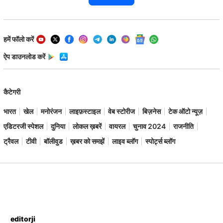
हमें फॉलो करें
ऐप डाउनलोड करें
कैटेगरी
भारत
खेल
मनोरंजन
लाइफ़स्टाइल
वेब स्टोरीज
बिज़नेस
टेक ऑटो न्यूज़
एडिटरजी स्पेशल
दुनिया
लोकल ख़बरें
वायरल
चुनाव 2024
राजनीति
ट्रैवल
टीवी
बॉलीवुड
ख़बर को समझें
लाइव ब्लॉग
स्पोर्ट्स ब्लॉग
editorji