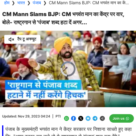
होम
❯
भारत
❯
पंजाब
❯
CM Mann Slams BJP: CM भगवंत मान का केंद्र पर वार, बोले- राष्ट्रगान से 'पंजाब' शब्द हटा दें अगर...
CM Mann Slams BJP: CM भगवंत मान का केंद्र पर वार,
बोले- राष्ट्रगान से 'पंजाब' शब्द हटा दें अगर...
टैप टू अनम्यूट
Video
Player
is
loading.
Loaded
:
0.00%
/
Unmute
Updated:
Nov 29, 2023 04:24
|
PTI
Join us
पंजाब के मुख्यमंत्री भगवंत मान ने केंद्र सरकार पर निशाना साधते हुए कहा