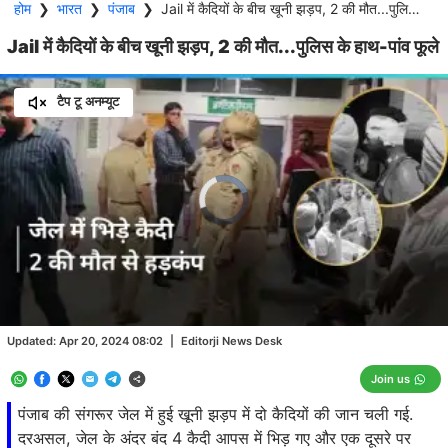
होम
❯
भारत
❯
पंजाब
❯
Jail में कैदियों के बीच खूनी झड़प, 2 की मौत...पुलिस के हाथ-पांव फूले
Jail में कैदियों के बीच खूनी झड़प, 2 की मौत...पुलिस के हाथ-पांव फूले
टैप टू अनम्यूट
Video
Player
is
loading.
Loaded
:
0.00%
/
Unmute
Updated:
Apr 20, 2024 08:02
|
Editorji News Desk
Join us
पंजाब की संगरूर जेल में हुई खूनी झड़प में दो कैदियों की जान चली गई.
दरअसल, जेल के अंदर बंद 4 कैदी आपस में भिड़ गए और एक दूसरे पर