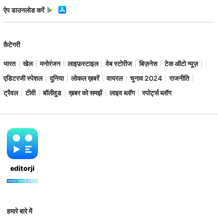
ऐप डाउनलोड करें
कैटेगरी
भारत
खेल
मनोरंजन
लाइफ़स्टाइल
वेब स्टोरीज
बिज़नेस
टेक ऑटो न्यूज़
एडिटरजी स्पेशल
दुनिया
लोकल ख़बरें
वायरल
चुनाव 2024
राजनीति
ट्रैवल
टीवी
बॉलीवुड
ख़बर को समझें
लाइव ब्लॉग
स्पोर्ट्स ब्लॉग
editorji
हमारे बारे में