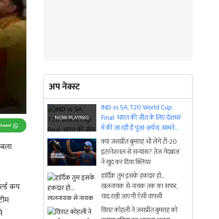
अप नेक्स्ट
IND vs SA, T20 World Cup
Final: भारत की जीत के लिए देशभर
Channel
में की जा रही है पूजा-अर्चना, सामने
आई वीडियो
क्या जसप्रीत बुमराह भी लेंगे टी-20
ाबला
इंटरनेशनल से संन्यास? तेज गेंदबाज
ने खुद कर दिया क्लियर
हार्दिक तुम इसके हकदार हो...
्ल्ड कप
खलनायक से नायक तक का सफर,
याद रखी जाएगी ऐसी वापसी
टीम
विराट कोहली ने जसप्रीत बुमराह को
े