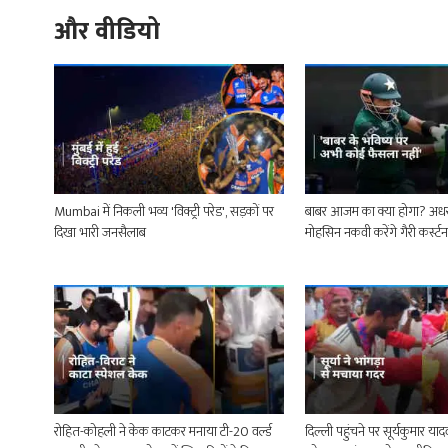
और वीडियो
Mumbai में निकली भव्य 'विक्ट्री परेड', सड़कों पर
बाबर आजम का क्या होगा? अधर
दिखा भारी जनसैलाब
मोहसिन नकवी करेंगे गैरी कर्स्ट
रोहित-कोहली ने केक काटकर मनाया टी-20 वर्ल्ड
दिल्ली पहुंचने पर सूर्यकुमार या