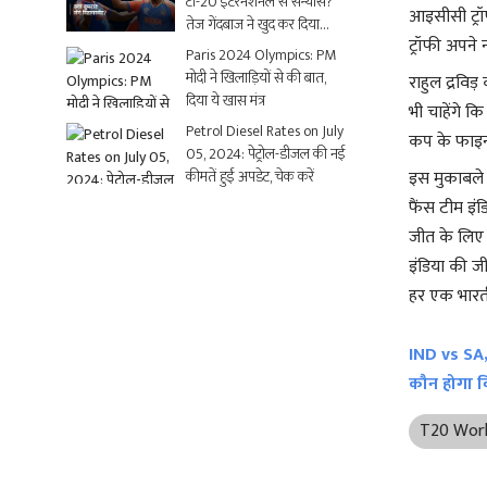
टी-20 इंटरनेशनल से संन्यास?
आइसीसी ट्रॉ
तेज गेंदबाज ने खुद कर दिया
ट्रॉफी अपने 
क्लियर
Paris 2024 Olympics: PM
मोदी ने खिलाड़ियों से की बात,
राहुल द्रवि
दिया ये खास मंत्र
भी चाहेंगे 
Petrol Diesel Rates on July
कप के फाइनल 
05, 2024: पेट्रोल-डीजल की नई
कीमतें हुईं अपडेट, चेक करें
इस मुकाबले 
फैंस टीम इंड
जीत के लिए मं
इंडिया की ज
हर एक भारती
IND vs SA, 
कौन होगा व
T20 Worl