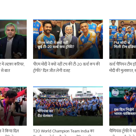
 में लटका करियर,
पीएम मोदी ने क्यों नहीं टच की टी-20 वर्ल्ड कप की
वर्ल्ड चैंपियन टीम इ
न से बात
ट्रॉफी? दिल जीत लेगी वजह
मोदी की मुलाकात,
दव ने किया दिल
T20 World Champion Team India का
चैम्पियंस ट्रॉफी मे