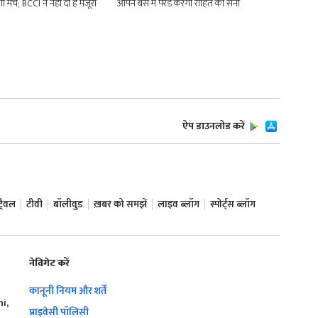
ा मैच; BCCI ने नहीं दी है मंजूरी
ओपन बस में परेड करेगी रोहित की सेना
ऐप डाउनलोड करें
ट्रैवल
टीवी
बॉलीवुड
ख़बर को समझें
लाइव ब्लॉग
स्पोर्ट्स ब्लॉग
नेविगेट करें
कानूनी नियम और शर्तें
hi,
प्राइवेसी पॉलिसी