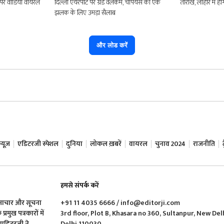
 पर वीडियो वायरल
दिल्ली एयरपोर्ट पर ग्रैंड वेलकम, चैंपियंस की एक
तारीख, लाहौर में होग
झलक के लिए उमड़ा सैलाब
और लोड करें
यूज़
एडिटरजी स्पेशल
दुनिया
लोकल ख़बरें
वायरल
चुनाव 2024
राजनीति
हमसे संपर्क करें
समाचार और सूचना
+91 11 4035 6666 / info@editorji.com
रमुख पत्रकारों में
3rd floor, Plot B, Khasara no 360, Sultanpur, New Del
ं एडिटरजी ने
Delhi 110030