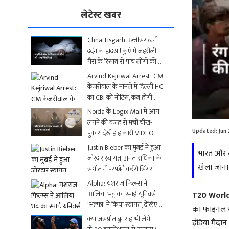
लेटेस्ट खबर
Chhattisgarh: छत्तीसगढ़ में
दर्दनाक हादसा! कुएं में जहरीली
गैस के रिसाव से पांच लोगों की
मौत
Arvind Kejriwal Arrest: CM
केजरीवाल के मामले में दिल्ली HC
का CBI को नोटिस, कब होगी
Loaded
:
अगली सुनवाई?
Noida के Logix Mall में आग
0.00%
लगने की वजह से मची चीख-
Updated:
Jun
पुकार, देखें हाहाकारी VIDEO
Justin Bieber का मुंबई में हुआ
भारत और द
जोरदार स्वागत, अनंत-राधिका के
खेला जाना
संगीत में परफॉर्म करेंगे सिंगर
Alpha: यशराज फिल्म्स ने
आलिया भट्ट का स्पाई यूनिवर्स
T20 World
'अल्फा' में किया स्वागत, देखिए
का फाइनल मु
धमाकेदार Video
क्या जसप्रीत बुमराह भी लेंगे
इंडिया मैदा