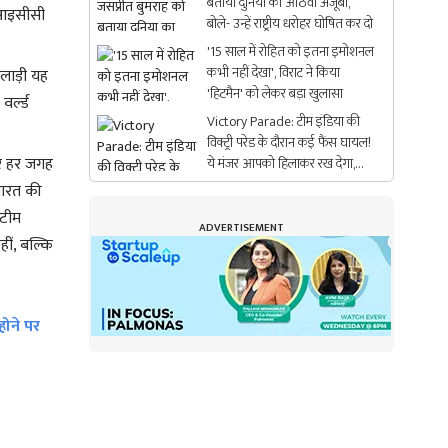
बताया दुनिया का आठवां अजूबा,
र आइसीसी
बोले- उन्हें राष्ट्रीय धरोहर घोषित कर दो
'15 साल में रोहित को इतना इमोशनल
कभी नहीं देखा', विराट ने किया
िलाड़ी यह
'हिटमैन' को लेकर बड़ा खुलासा
र्ल्ड
Victory Parade: टीम इंडिया की
विक्ट्री परेड के दौरान कई फैंस घायल!
कर हर जगह
ये मंजर आपको हिलाकर रख देगा,
Video
 भारत की
 टीम
ADVERTISEMENT
ीं, बल्कि
होने पर