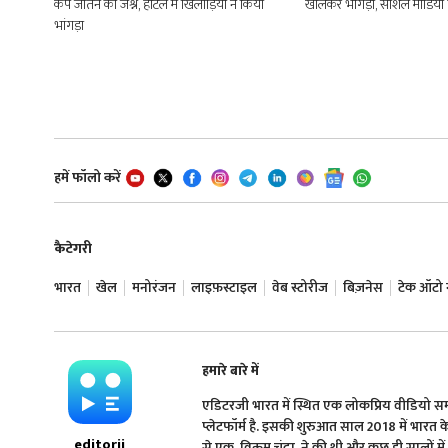
कप जीतने का जश्न, होटल में खिलाड़ियों ने किया
खोलकर भांगड़ा, सोशल मीडिया
भांगड़ा
हमें फॉलो करें
कैटेगरी
भारत
खेल
मनोरंजन
लाइफ़स्टाइल
वेब स्टोरीज
बिज़नेस
टेक ऑटो न्
हमारे बारे में
एडिटरजी भारत में स्थित एक लोकप्रिय वीडियो 
प्लेटफॉर्म है. इसकी शुरुआत साल 2018 में भारत के प्
editorji
से एक, विक्रम चंद्रा, ने की थी और कुछ ही सालों मे