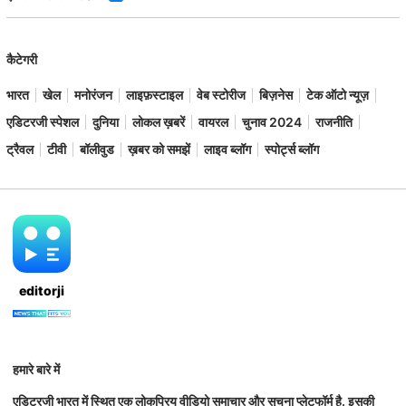
कैटेगरी
भारत
खेल
मनोरंजन
लाइफ़स्टाइल
वेब स्टोरीज
बिज़नेस
टेक ऑटो न्यूज़
एडिटरजी स्पेशल
दुनिया
लोकल ख़बरें
वायरल
चुनाव 2024
राजनीति
ट्रैवल
टीवी
बॉलीवुड
ख़बर को समझें
लाइव ब्लॉग
स्पोर्ट्स ब्लॉग
editorji
हमारे बारे में
एडिटरजी भारत में स्थित एक लोकप्रिय वीडियो समाचार और सूचना प्लेटफॉर्म है. इसकी