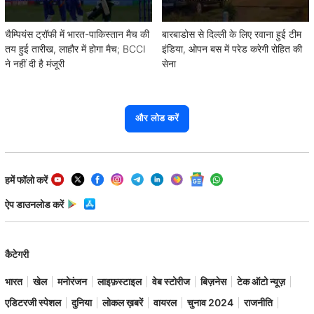
चैम्पियंस ट्रॉफी में भारत-पाकिस्तान मैच की
बारबाडोस से दिल्ली के लिए रवाना हुई टीम
तय हुई तारीख, लाहौर में होगा मैच; BCCI
इंडिया, ओपन बस में परेड करेगी रोहित की
ने नहीं दी है मंजूरी
सेना
और लोड करें
हमें फॉलो करें
ऐप डाउनलोड करें
कैटेगरी
भारत
खेल
मनोरंजन
लाइफ़स्टाइल
वेब स्टोरीज
बिज़नेस
टेक ऑटो न्यूज़
एडिटरजी स्पेशल
दुनिया
लोकल ख़बरें
वायरल
चुनाव 2024
राजनीति