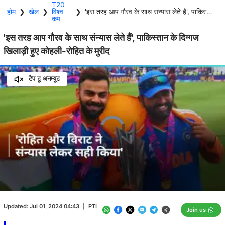
T20
होम
❯
खेल
❯
विश्व
❯
'इस तरह आप गौरव के साथ संन्यास लेते हैं', पाकिस्तान के दिग्गज खिलाड़ी हुए कोहली-रोहित के मुरीद
कप
'इस तरह आप गौरव के साथ संन्यास लेते हैं', पाकिस्तान के दिग्गज
खिलाड़ी हुए कोहली-रोहित के मुरीद
टैप टू अनम्यूट
Video
Player
is
loading.
Loaded
:
0.00%
/
Unmute
Updated:
Jul 01, 2024 04:43
|
PTI
Join us