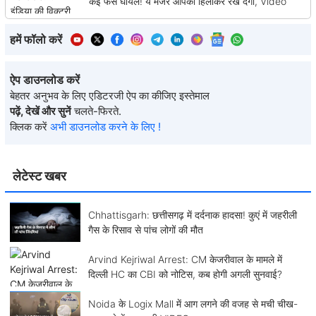
कई फैंस घायल! ये मंजर आपको हिलाकर रख देगा, Video
हमें फॉलो करें
ऐप डाउनलोड करें
बेहतर अनुभव के लिए एडिटरजी ऐप का कीजिए इस्तेमाल
पढ़ें, देखें और सुनें
चलते-फिरते.
क्लिक करें
अभी डाउनलोड करने के लिए !
लेटेस्ट खबर
Chhattisgarh: छत्तीसगढ़ में दर्दनाक हादसा! कुएं में जहरीली
गैस के रिसाव से पांच लोगों की मौत
Arvind Kejriwal Arrest: CM केजरीवाल के मामले में
दिल्ली HC का CBI को नोटिस, कब होगी अगली सुनवाई?
Noida के Logix Mall में आग लगने की वजह से मची चीख-