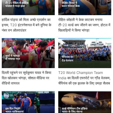
हार्दिक पांड्या को मिला अच्छे प्रदर्शन का
रोहित-कोहली ने केक काटकर मनाया
इनाम, T20 इंटरनेशनल में बने दुनिया के
टी-20 वर्ल्ड कप जीतने का जश्न, होटल में
नंबर वन ऑलराउंडर
खिलाड़ियों ने किया भांगड़ा
दिल्ली पहुंचने पर सूर्यकुमार यादव ने किया
T20 World Champion Team
दिल खोलकर भांगड़ा, सोशल मीडिया पर
India का दिल्ली एयरपोर्ट पर ग्रैंड वेलकम,
वीडियो वायरल
चैंपियंस की एक झलक के लिए उमड़ा सैलाब