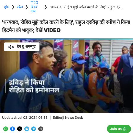
T20
होम
❯
खेल
❯
विश्व
❯
'धन्यवाद, रोहित मुझे कॉल करने के लिए', राहुल द्रविड़ की स्पीच ने किया हिटमैन को भावुक; देखें VIDEO
कप
'धन्यवाद, रोहित मुझे कॉल करने के लिए', राहुल द्रविड़ की स्पीच ने किया
हिटमैन को भावुक; देखें VIDEO
टैप टू अनम्यूट
Video
Player
is
loading.
Loaded
:
0.00%
/
Unmute
Updated:
Jul 02, 2024 06:33
|
Editorji News Desk
Join us