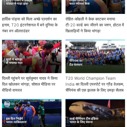
हार्दिक पांड्या को मिला अच्छे प्रदर्शन का
रोहित-कोहली ने केक काटकर मनाया
इनाम, T20 इंटरनेशनल में बने दुनिया के
टी-20 वर्ल्ड कप जीतने का जश्न, होटल में
नंबर वन ऑलराउंडर
खिलाड़ियों ने किया भांगड़ा
दिल्ली पहुंचने पर सूर्यकुमार यादव ने किया
T20 World Champion Team
दिल खोलकर भांगड़ा, सोशल मीडिया पर
India का दिल्ली एयरपोर्ट पर ग्रैंड वेलकम,
वीडियो वायरल
चैंपियंस की एक झलक के लिए उमड़ा सैलाब